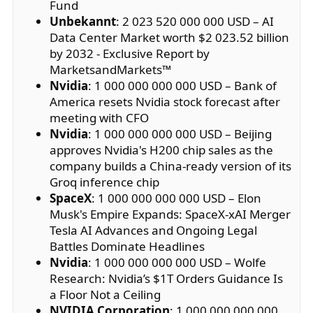
Fund
Unbekannt
: 2 023 520 000 000 USD – AI
Data Center Market worth $2 023.52 billion
by 2032 - Exclusive Report by
MarketsandMarkets™
Nvidia
: 1 000 000 000 000 USD – Bank of
America resets Nvidia stock forecast after
meeting with CFO
Nvidia
: 1 000 000 000 000 USD – Beijing
approves Nvidia's H200 chip sales as the
company builds a China-ready version of its
Groq inference chip
SpaceX
: 1 000 000 000 000 USD – Elon
Musk's Empire Expands: SpaceX-xAI Merger
Tesla AI Advances and Ongoing Legal
Battles Dominate Headlines
Nvidia
: 1 000 000 000 000 USD – Wolfe
Research: Nvidia’s $1T Orders Guidance Is
a Floor Not a Ceiling
NVIDIA Corporation
: 1 000 000 000 000