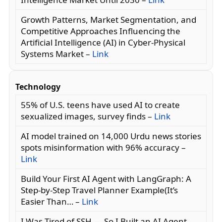
Growth Patterns, Market Segmentation, and
Competitive Approaches Influencing the
Artificial Intelligence (AI) in Cyber-Physical
Systems Market –
Link
Technology
55% of U.S. teens have used AI to create
sexualized images, survey finds –
Link
AI model trained on 14,000 Urdu news stories
spots misinformation with 96% accuracy –
Link
Build Your First AI Agent with LangGraph: A
Step-by-Step Travel Planner Example(It’s
Easier Than… –
Link
I Was Tired of SSH — So I Built an AI Agent