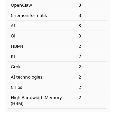
OpenClaw
3
Chemoinformatik
3
AI
3
Öl
3
HBM4
2
KI
2
Grok
2
AI technologies
2
Chips
2
High Bandwidth Memory
2
(HBM)