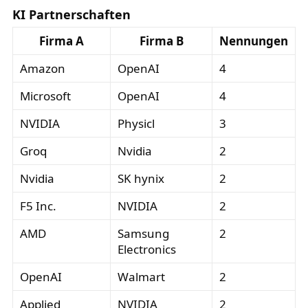
KI Partnerschaften
Firma A
Firma B
Nennungen
Amazon
OpenAI
4
Microsoft
OpenAI
4
NVIDIA
Physicl
3
Groq
Nvidia
2
Nvidia
SK hynix
2
F5 Inc.
NVIDIA
2
AMD
Samsung
2
Electronics
OpenAI
Walmart
2
Applied
NVIDIA
2