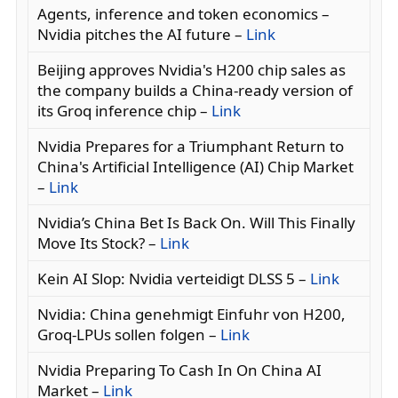
Agents, inference and token economics –
Nvidia pitches the AI future –
Link
Beijing approves Nvidia's H200 chip sales as
the company builds a China-ready version of
its Groq inference chip –
Link
Nvidia Prepares for a Triumphant Return to
China's Artificial Intelligence (AI) Chip Market
–
Link
Nvidia’s China Bet Is Back On. Will This Finally
Move Its Stock? –
Link
Kein AI Slop: Nvidia verteidigt DLSS 5 –
Link
Nvidia: China genehmigt Einfuhr von H200,
Groq-LPUs sollen folgen –
Link
Nvidia Preparing To Cash In On China AI
Market –
Link