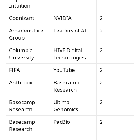
Intuition
Cognizant
NVIDIA
2
Amadeus Fire
Leaders of AI
2
Group
Columbia
HIVE Digital
2
University
Technologies
FIFA
YouTube
2
Anthropic
Basecamp
2
Research
Basecamp
Ultima
2
Research
Genomics
Basecamp
PacBio
2
Research