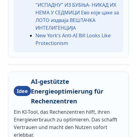
"ИСПАДНУ" ИЗ БУБЊА- НИКАД ИХ
НЕМА У СЕДМИЦИ Ево које цаке за
ЛОТО издваја ВЕШТАЧКА
ИНТЕЛИГЕНЦИЈА
New York’s Anti-AI Bill Looks Like
Protectionism
AI-gestützte
Energieoptimierung für
Idee
Rechenzentren
Ein KI-Tool, das Rechenzentren hilft, ihren
Energieverbrauch zu optimieren. Das schafft
Vertrauen und macht den Nutzen sofort
erlebbar.