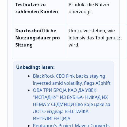
Testnutzer zu
Produkt die Nutzer
zahlenden Kunden
überzeugt.
Durchschnittliche
Um zu verstehen, wie
Nutzungsdauer pro
intensiv das Tool genutzt
Sitzung
wird.
Unbedingt lesen:
BlackRock CEO Fink backs staying
invested amid volatility, flags AI shift
ОВА ТРИ БРОЈА КАО ДА УВЕК
"ИСПАДНУ" ИЗ БУБЊА- НИКАД ИХ
НЕМА У СЕДМИЦИ Ево које цаке за
ЛОТО издваја ВЕШТАЧКА
ИНТЕЛИГЕНЦИЈА
Pentagon's Project Maven Converts