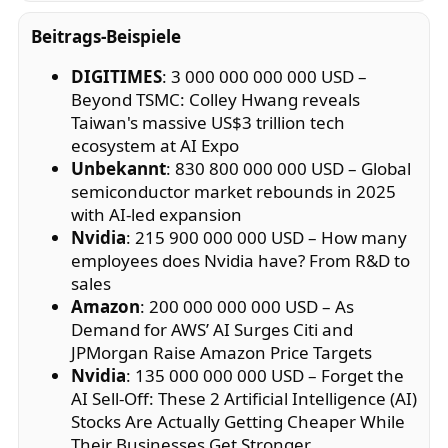
Beitrags-Beispiele
DIGITIMES
: 3 000 000 000 000 USD –
Beyond TSMC: Colley Hwang reveals
Taiwan's massive US$3 trillion tech
ecosystem at AI Expo
Unbekannt
: 830 800 000 000 USD – Global
semiconductor market rebounds in 2025
with AI-led expansion
Nvidia
: 215 900 000 000 USD – How many
employees does Nvidia have? From R&D to
sales
Amazon
: 200 000 000 000 USD – As
Demand for AWS’ AI Surges Citi and
JPMorgan Raise Amazon Price Targets
Nvidia
: 135 000 000 000 USD – Forget the
AI Sell-Off: These 2 Artificial Intelligence (AI)
Stocks Are Actually Getting Cheaper While
Their Businesses Get Stronger