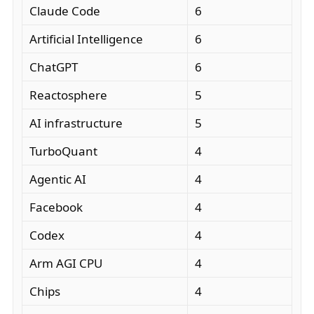
Claude Code
6
Artificial Intelligence
6
ChatGPT
6
Reactosphere
5
AI infrastructure
5
TurboQuant
4
Agentic AI
4
Facebook
4
Codex
4
Arm AGI CPU
4
Chips
4