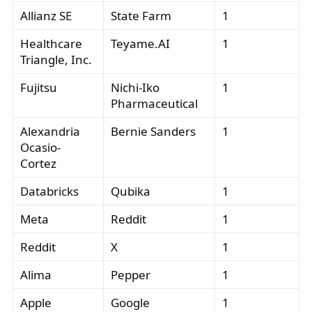
Allianz SE
State Farm
1
Healthcare
Teyame.AI
1
Triangle, Inc.
Fujitsu
Nichi-Iko
1
Pharmaceutical
Alexandria
Bernie Sanders
1
Ocasio-
Cortez
Databricks
Qubika
1
Meta
Reddit
1
Reddit
X
1
Alima
Pepper
1
Apple
Google
1