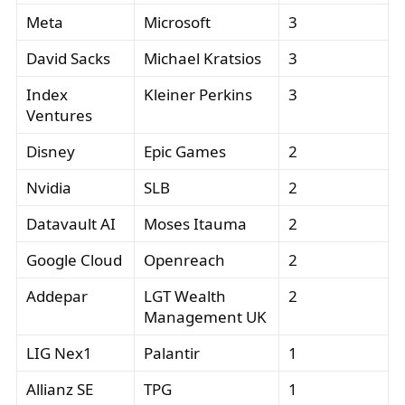
Meta
Microsoft
3
David Sacks
Michael Kratsios
3
Index
Kleiner Perkins
3
Ventures
Disney
Epic Games
2
Nvidia
SLB
2
Datavault AI
Moses Itauma
2
Google Cloud
Openreach
2
Addepar
LGT Wealth
2
Management UK
LIG Nex1
Palantir
1
Allianz SE
TPG
1