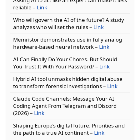
Asking AI to act like an expert can make it less
reliable –
Link
Who will govern the AI of the future? A study
analyzes who will set the rules –
Link
Memristor demonstrates use in fully analog
hardware-based neural network –
Link
AI Can Finally Do Your Chores. But Should
You Trust It With Your Password? –
Link
Hybrid AI tool unmasks hidden digital abuse
to transform forensic investigations –
Link
Claude Code Channels: Message Your AI
Coding Agent From Telegram and Discord
(2026) –
Link
Shaping Europe’s digital future: Priorities and
the path to a true AI continent –
Link