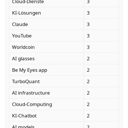
Cloud-Dienste
3
KI-Lösungen
3
Claude
3
YouTube
3
Worldcoin
3
AI glasses
2
Be My Eyes app
2
TurboQuant
2
AI infrastructure
2
Cloud-Computing
2
KI-Chatbot
2
AI models
2