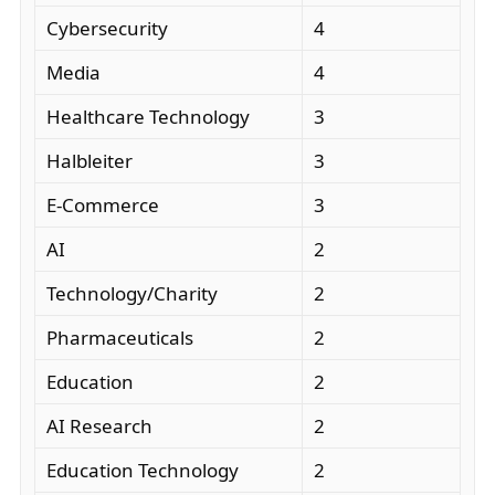
Cybersecurity
4
Media
4
Healthcare Technology
3
Halbleiter
3
E-Commerce
3
AI
2
Technology/Charity
2
Pharmaceuticals
2
Education
2
AI Research
2
Education Technology
2