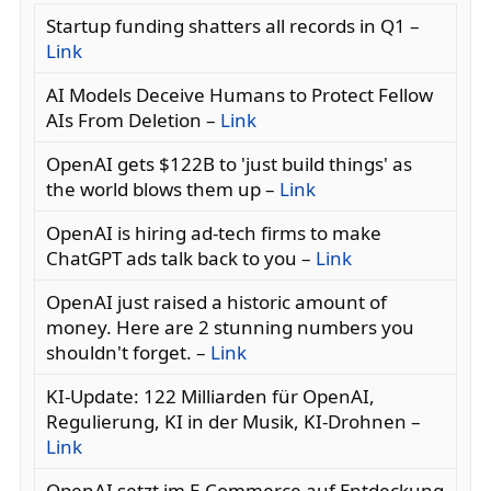
Startup funding shatters all records in Q1 –
Link
AI Models Deceive Humans to Protect Fellow
AIs From Deletion –
Link
OpenAI gets $122B to 'just build things' as
the world blows them up –
Link
OpenAI is hiring ad-tech firms to make
ChatGPT ads talk back to you –
Link
OpenAI just raised a historic amount of
money. Here are 2 stunning numbers you
shouldn't forget. –
Link
KI-Update: 122 Milliarden für OpenAI,
Regulierung, KI in der Musik, KI-Drohnen –
Link
OpenAI setzt im E-Commerce auf Entdeckung