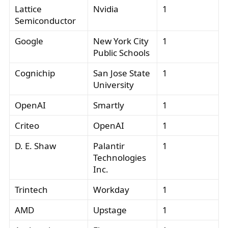
Lattice
Nvidia
1
Semiconductor
Google
New York City
1
Public Schools
Cognichip
San Jose State
1
University
OpenAI
Smartly
1
Criteo
OpenAI
1
D. E. Shaw
Palantir
1
Technologies
Inc.
Trintech
Workday
1
AMD
Upstage
1