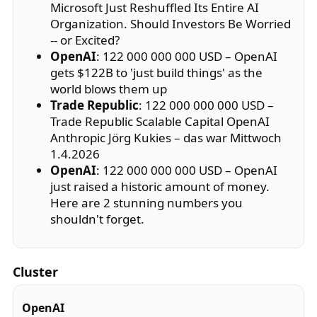
Microsoft Just Reshuffled Its Entire AI
Organization. Should Investors Be Worried
-- or Excited?
OpenAI
: 122 000 000 000 USD – OpenAI
gets $122B to 'just build things' as the
world blows them up
Trade Republic
: 122 000 000 000 USD –
Trade Republic Scalable Capital OpenAI
Anthropic Jörg Kukies – das war Mittwoch
1.4.2026
OpenAI
: 122 000 000 000 USD – OpenAI
just raised a historic amount of money.
Here are 2 stunning numbers you
shouldn't forget.
Cluster
OpenAI