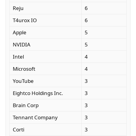
Reju
6
T4urox IO
6
Apple
5
NVIDIA
5
Intel
4
Microsoft
4
YouTube
3
Eightco Holdings Inc.
3
Brain Corp
3
Tennant Company
3
Corti
3