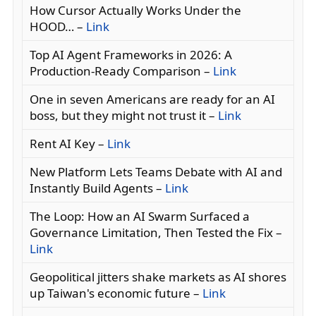
How Cursor Actually Works Under the
HOOD… –
Link
Top AI Agent Frameworks in 2026: A
Production-Ready Comparison –
Link
One in seven Americans are ready for an AI
boss, but they might not trust it –
Link
Rent AI Key –
Link
New Platform Lets Teams Debate with AI and
Instantly Build Agents –
Link
The Loop: How an AI Swarm Surfaced a
Governance Limitation, Then Tested the Fix –
Link
Geopolitical jitters shake markets as AI shores
up Taiwan's economic future –
Link