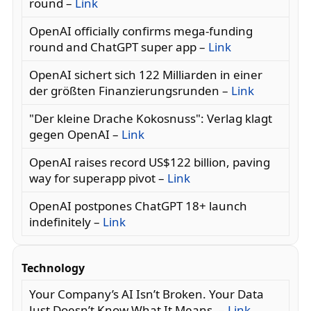
round –
Link
OpenAI officially confirms mega-funding
round and ChatGPT super app –
Link
OpenAI sichert sich 122 Milliarden in einer
der größten Finanzierungsrunden –
Link
"Der kleine Drache Kokosnuss": Verlag klagt
gegen OpenAI –
Link
OpenAI raises record US$122 billion, paving
way for superapp pivot –
Link
OpenAI postpones ChatGPT 18+ launch
indefinitely –
Link
Technology
Your Company’s AI Isn’t Broken. Your Data
Just Doesn’t Know What It Means. –
Link