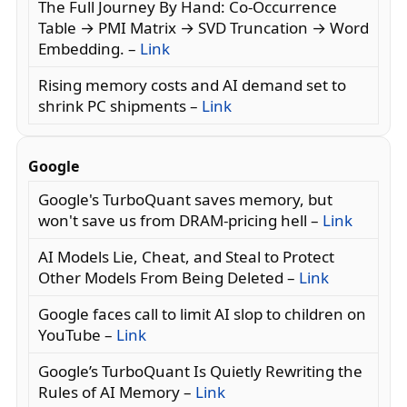
The Full Journey By Hand: Co-Occurrence
Table → PMI Matrix → SVD Truncation → Word
Embedding. –
Link
Rising memory costs and AI demand set to
shrink PC shipments –
Link
Google
Google's TurboQuant saves memory, but
won't save us from DRAM-pricing hell –
Link
AI Models Lie, Cheat, and Steal to Protect
Other Models From Being Deleted –
Link
Google faces call to limit AI slop to children on
YouTube –
Link
Google’s TurboQuant Is Quietly Rewriting the
Rules of AI Memory –
Link