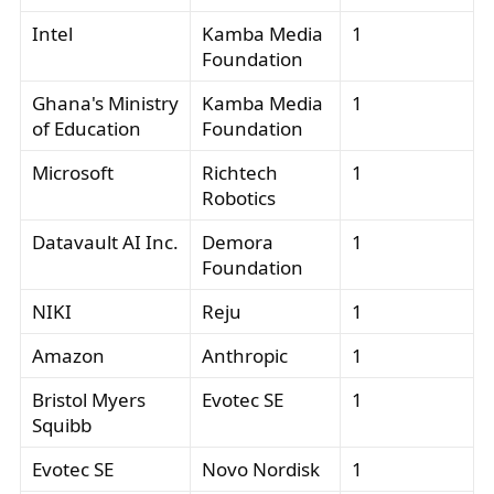
Intel
Kamba Media
1
Foundation
Ghana's Ministry
Kamba Media
1
of Education
Foundation
Microsoft
Richtech
1
Robotics
Datavault AI Inc.
Demora
1
Foundation
NIKI
Reju
1
Amazon
Anthropic
1
Bristol Myers
Evotec SE
1
Squibb
Evotec SE
Novo Nordisk
1