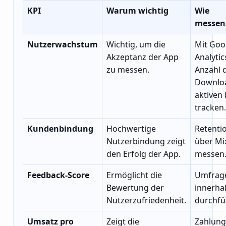
KPI
Warum wichtig
Wie
messen
Nutzerwachstum
Wichtig, um die
Mit Goo
Akzeptanz der App
Analytic
zu messen.
Anzahl 
Downlo
aktiven
tracken.
Kundenbindung
Hochwertige
Retenti
Nutzerbindung zeigt
über Mi
den Erfolg der App.
messen
Feedback-Score
Ermöglicht die
Umfrag
Bewertung der
innerha
Nutzerzufriedenheit.
durchfü
Umsatz pro
Zeigt die
Zahlung