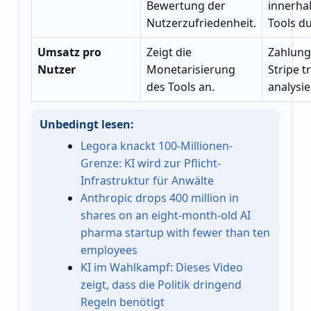
Bewertung der
innerha
Nutzerzufriedenheit.
Tools d
Umsatz pro
Zeigt die
Zahlung
Nutzer
Monetarisierung
Stripe 
des Tools an.
analysie
Unbedingt lesen:
Legora knackt 100-Millionen-
Grenze: KI wird zur Pflicht-
Infrastruktur für Anwälte
Anthropic drops 400 million in
shares on an eight-month-old AI
pharma startup with fewer than ten
employees
KI im Wahlkampf: Dieses Video
zeigt, dass die Politik dringend
Regeln benötigt