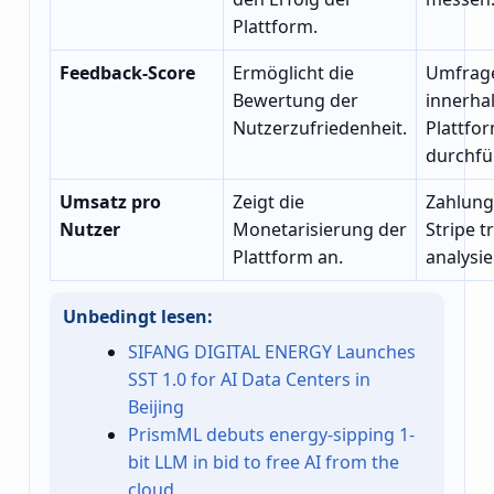
Plattform.
Feedback-Score
Ermöglicht die
Umfrag
Bewertung der
innerha
Nutzerzufriedenheit.
Plattfo
durchfü
Umsatz pro
Zeigt die
Zahlung
Nutzer
Monetarisierung der
Stripe 
Plattform an.
analysie
Unbedingt lesen:
SIFANG DIGITAL ENERGY Launches
SST 1.0 for AI Data Centers in
Beijing
PrismML debuts energy-sipping 1-
bit LLM in bid to free AI from the
cloud