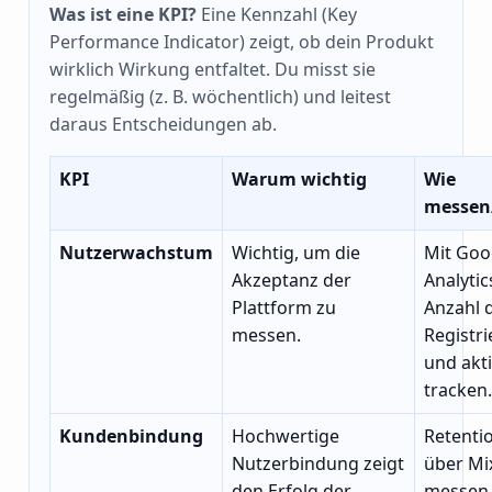
Was ist eine KPI?
Eine Kennzahl (Key
Performance Indicator) zeigt, ob dein Produkt
wirklich Wirkung entfaltet. Du misst sie
regelmäßig (z. B. wöchentlich) und leitest
daraus Entscheidungen ab.
KPI
Warum wichtig
Wie
messen
Nutzerwachstum
Wichtig, um die
Mit Goo
Akzeptanz der
Analytic
Plattform zu
Anzahl 
messen.
Registr
und akt
tracken.
Kundenbindung
Hochwertige
Retenti
Nutzerbindung zeigt
über Mi
den Erfolg der
messen