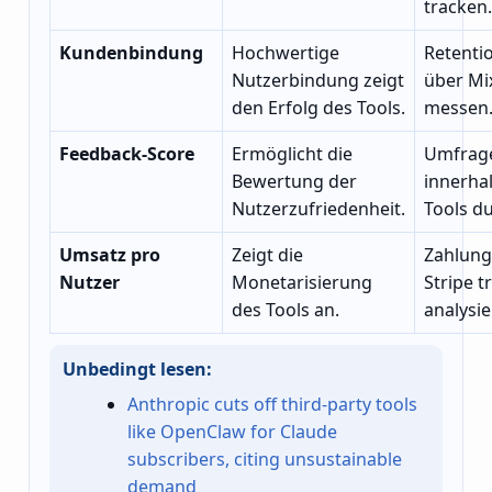
tracken.
Kundenbindung
Hochwertige
Retenti
Nutzerbindung zeigt
über Mi
den Erfolg des Tools.
messen
Feedback-Score
Ermöglicht die
Umfrag
Bewertung der
innerha
Nutzerzufriedenheit.
Tools d
Umsatz pro
Zeigt die
Zahlung
Nutzer
Monetarisierung
Stripe 
des Tools an.
analysie
Unbedingt lesen:
Anthropic cuts off third-party tools
like OpenClaw for Claude
subscribers, citing unsustainable
demand