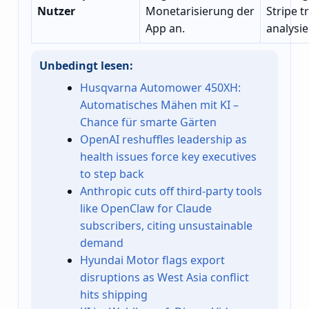
Nutzer
Monetarisierung der
Stripe 
App an.
analysie
Unbedingt lesen:
Husqvarna Automower 450XH:
Automatisches Mähen mit KI –
Chance für smarte Gärten
OpenAI reshuffles leadership as
health issues force key executives
to step back
Anthropic cuts off third-party tools
like OpenClaw for Claude
subscribers, citing unsustainable
demand
Hyundai Motor flags export
disruptions as West Asia conflict
hits shipping