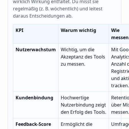
wirklich Wirkung entfaltet. Du misst sie
regelmäßig (z. B. wöchentlich) und leitest
daraus Entscheidungen ab.
KPI
Warum wichtig
Wie
messen
Nutzerwachstum
Wichtig, um die
Mit Goo
Akzeptanz des Tools
Analytic
zu messen.
Anzahl 
Registr
und akt
tracken.
Kundenbindung
Hochwertige
Retenti
Nutzerbindung zeigt
über Mi
den Erfolg des Tools.
messen
Feedback-Score
Ermöglicht die
Umfrag