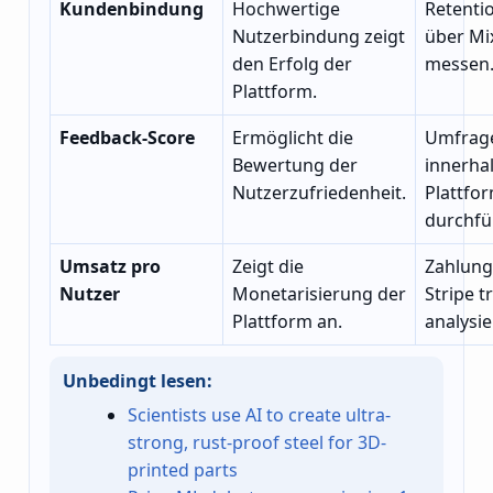
Kundenbindung
Hochwertige
Retenti
Nutzerbindung zeigt
über Mi
den Erfolg der
messen
Plattform.
Feedback-Score
Ermöglicht die
Umfrag
Bewertung der
innerha
Nutzerzufriedenheit.
Plattfo
durchfü
Umsatz pro
Zeigt die
Zahlung
Nutzer
Monetarisierung der
Stripe 
Plattform an.
analysie
Unbedingt lesen:
Scientists use AI to create ultra-
strong, rust-proof steel for 3D-
printed parts