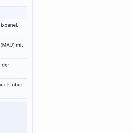
ixpanel.
 (MAU) mit
 der
ents über