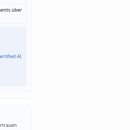
ents über
rtified AI
ertrauen