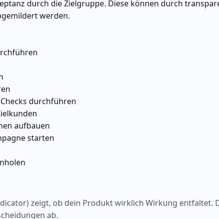
eptanz durch die Zielgruppe. Diese können durch transpar
bgemildert werden.
urchführen
n
ren
e Checks durchführen
Zielkunden
onen aufbauen
mpagne starten
inholen
cator) zeigt, ob dein Produkt wirklich Wirkung entfaltet. 
tscheidungen ab.