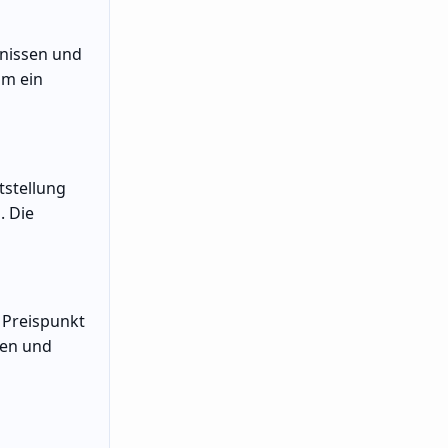
fnissen und
um ein
tstellung
. Die
 Preispunkt
men und