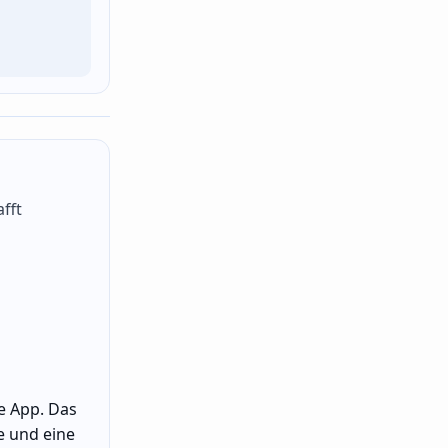
fft
e App. Das
e und eine