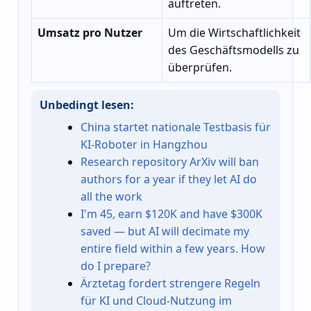
auftreten.
Umsatz pro Nutzer
Um die Wirtschaftlichkeit
des Geschäftsmodells zu
überprüfen.
Unbedingt lesen:
China startet nationale Testbasis für
KI-Roboter in Hangzhou
Research repository ArXiv will ban
authors for a year if they let AI do
all the work
I'm 45, earn $120K and have $300K
saved — but AI will decimate my
entire field within a few years. How
do I prepare?
Ärztetag fordert strengere Regeln
für KI und Cloud-Nutzung im