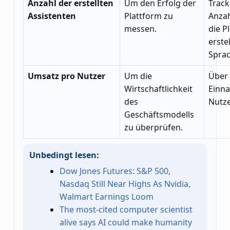
Anzahl der erstellten
Um den Erfolg der
Track
Assistenten
Plattform zu
Anzah
messen.
die P
erste
Sprac
Umsatz pro Nutzer
Um die
Über 
Wirtschaftlichkeit
Einn
des
Nutze
Geschäftsmodells
zu überprüfen.
Unbedingt lesen:
Dow Jones Futures: S&P 500,
Nasdaq Still Near Highs As Nvidia,
Walmart Earnings Loom
The most-cited computer scientist
alive says AI could make humanity