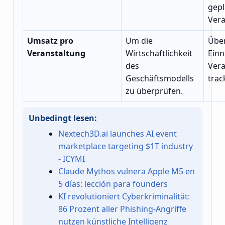
gep
Vera
Umsatz pro
Um die
Über
Veranstaltung
Wirtschaftlichkeit
Ein
des
Vera
Geschäftsmodells
trac
zu überprüfen.
Unbedingt lesen:
Nextech3D.ai launches AI event
marketplace targeting $1T industry
- ICYMI
Claude Mythos vulnera Apple M5 en
5 días: lección para founders
KI revolutioniert Cyberkriminalität:
86 Prozent aller Phishing-Angriffe
nutzen künstliche Intelligenz