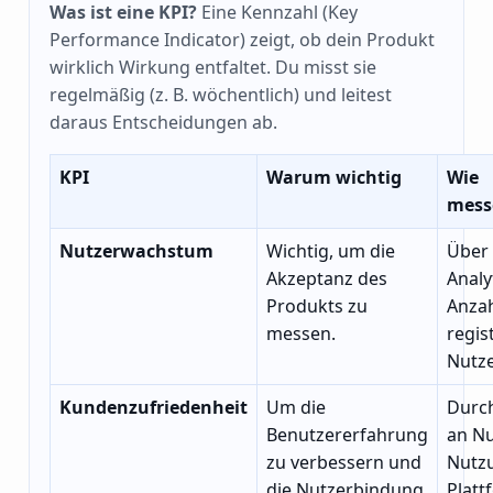
Was ist eine KPI?
Eine Kennzahl (Key
Performance Indicator) zeigt, ob dein Produkt
wirklich Wirkung entfaltet. Du misst sie
regelmäßig (z. B. wöchentlich) und leitest
daraus Entscheidungen ab.
KPI
Warum wichtig
Wie
mess
Nutzerwachstum
Wichtig, um die
Über
Akzeptanz des
Analy
Produkts zu
Anzah
messen.
regis
Nutze
Kundenzufriedenheit
Um die
Durc
Benutzererfahrung
an Nu
zu verbessern und
Nutz
die Nutzerbindung
Platt