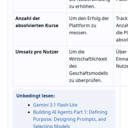
zu erhöhen.
Anzahl der
Um den Erfolg der
Track
absolvierten Kurse
Plattform zu
Anzah
messen.
die P
absol
Umsatz pro Nutzer
Um die
Über 
Wirtschaftlichkeit
Einn
des
Nutze
Geschäftsmodells
zu überprüfen.
Unbedingt lesen:
Gemini 3.1 Flash-Lite
Building AI Agents Part 1: Defining
Purpose, Designing Prompts, and
Selecting Models