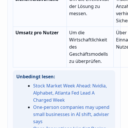
der Lösung zu
Anzah
messen.
verhi
Siche
Umsatz pro Nutzer
Um die
Über 
Wirtschaftlichkeit
Einn
des
Nutze
Geschäftsmodells
zu überprüfen.
Unbedingt lesen:
Stock Market Week Ahead: Nvidia,
Alphabet, Atlanta Fed Lead A
Charged Week
One-person companies may upend
small businesses in AI shift, adviser
says