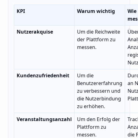
KPI
Warum wichtig
Wie
mes
Nutzerakquise
Um die Reichweite
Übe
der Plattform zu
Anal
messen.
Anza
regi
Nutz
Kundenzufriedenheit
Um die
Dur
Benutzererfahrung
an N
zu verbessern und
Nut
die Nutzerbindung
Plat
zu erhöhen.
Veranstaltungsanzahl
Um den Erfolg der
Trac
Plattform zu
Anza
messen.
die 