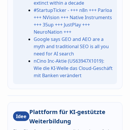
extinct within a decade
#StartupTicker - +++ n8n +++ Parloa
+++ NVision +++ Native Instruments
+++ 35up +++ JustPlay +++
NeuroNation +++
Google says GEO and AEO are a
myth and traditional SEO is all you
need for AI search
nCino Inc-Aktie (US63947X1019):
Wie die KI-Welle das Cloud-Geschäft
mit Banken verändert
Plattform für KI-gestützte
Idee
Weiterbildung