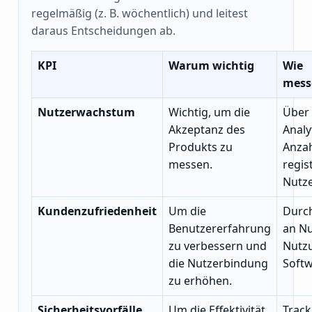
regelmäßig (z. B. wöchentlich) und leitest
daraus Entscheidungen ab.
KPI
Warum wichtig
Wie
mess
Nutzerwachstum
Wichtig, um die
Über
Akzeptanz des
Analy
Produkts zu
Anzah
messen.
regis
Nutze
Kundenzufriedenheit
Um die
Durc
Benutzererfahrung
an Nu
zu verbessern und
Nutz
die Nutzerbindung
Softw
zu erhöhen.
Sicherheitsvorfälle
Um die Effektivität
Track