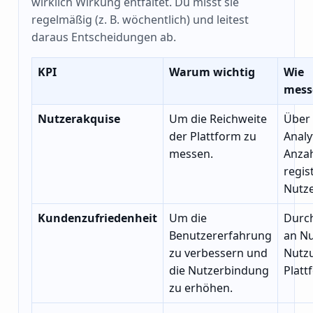
wirklich Wirkung entfaltet. Du misst sie
regelmäßig (z. B. wöchentlich) und leitest
daraus Entscheidungen ab.
KPI
Warum wichtig
Wie
mess
Nutzerakquise
Um die Reichweite
Über
der Plattform zu
Analy
messen.
Anzah
regis
Nutze
Kundenzufriedenheit
Um die
Durc
Benutzererfahrung
an Nu
zu verbessern und
Nutz
die Nutzerbindung
Platt
zu erhöhen.