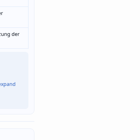
er
zung der
 expand