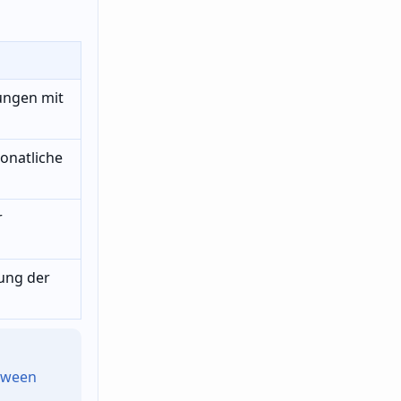
ungen mit
onatliche
r
ung der
etween