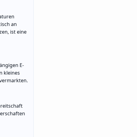
aturen
tisch an
n, ist eine
ängigen E-
n kleines
 vermarkten.
reitschaft
nerschaften