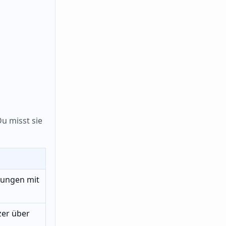
Du misst sie
rungen mit
zer über