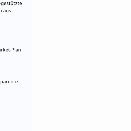
-gestützte
m aus
rket-Plan
sparente