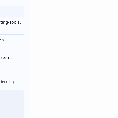
ing-Tools.
on.
ystem.
ierung.