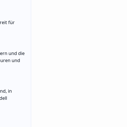
eit für
ern und die
ieuren und
nd, in
dell