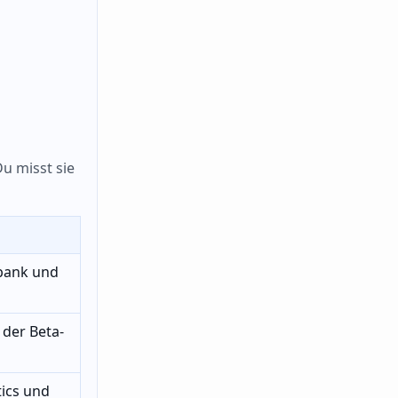
Du misst sie
nbank und
der Beta-
tics und