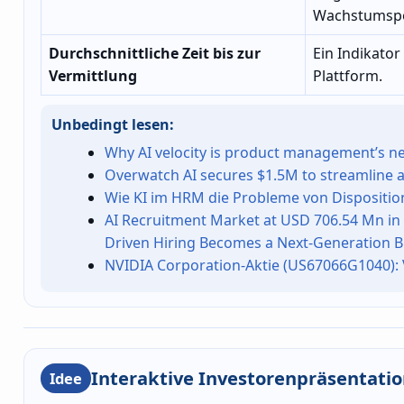
Wachstumspo
Durchschnittliche Zeit bis zur
Ein Indikator 
Vermittlung
Plattform.
Unbedingt lesen:
Why AI velocity is product management’s 
Overwatch AI secures $1.5M to streamline a
Wie KI im HRM die Probleme von Disposition
AI Recruitment Market at USD 706.54 Mn in 
Driven Hiring Becomes a Next-Generation Bi
NVIDIA Corporation-Aktie (US67066G1040): 
Interaktive Investorenpräsentatio
Idee