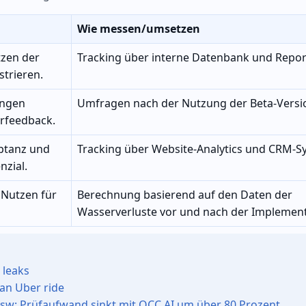
Wie messen/umsetzen
tzen der
Tracking über interne Datenbank und Report
trieren.
ungen
Umfragen nach der Nutzung der Beta-Versi
rfeedback.
eptanz und
Tracking über Website-Analytics und CRM-S
zial.
r Nutzen für
Berechnung basierend auf den Daten der
Wasserverluste vor und nach der Implement
 leaks
an Uber ride
esw: Prüfaufwand sinkt mit OCC.AI um über 80 Prozent