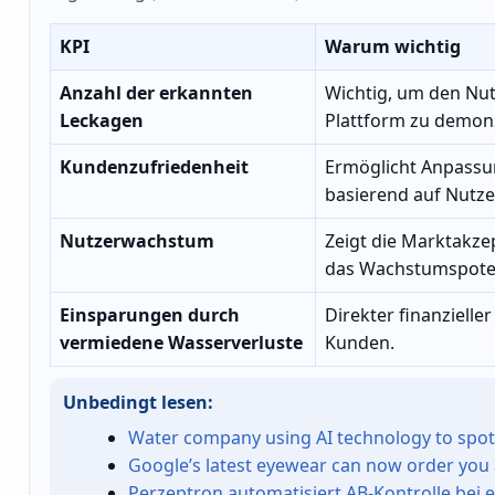
KPI
Warum wichtig
Anzahl der erkannten
Wichtig, um den Nu
Leckagen
Plattform zu demons
Kundenzufriedenheit
Ermöglicht Anpass
basierend auf Nutze
Nutzerwachstum
Zeigt die Marktakz
das Wachstumspoten
Einsparungen durch
Direkter finanzielle
vermiedene Wasserverluste
Kunden.
Unbedingt lesen:
Water company using AI technology to spot
Google’s latest eyewear can now order you 
Perzeptron automatisiert AB-Kontrolle bei 