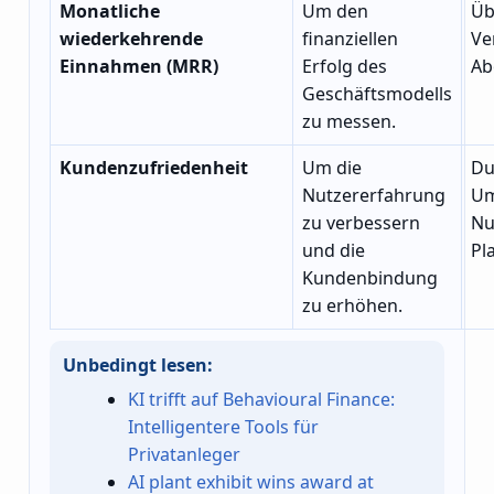
Monatliche
Um den
Üb
wiederkehrende
finanziellen
Ve
Einnahmen (MRR)
Erfolg des
Ab
Geschäftsmodells
zu messen.
Kundenzufriedenheit
Um die
Du
Nutzererfahrung
Um
zu verbessern
Nu
und die
Pl
Kundenbindung
zu erhöhen.
Unbedingt lesen:
KI trifft auf Behavioural Finance:
Intelligentere Tools für
Privatanleger
AI plant exhibit wins award at