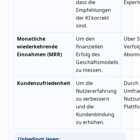
dass die
Exper
Empfehlungen
der KI korrekt
sind.
Monatliche
Um den
Über S
wiederkehrende
finanziellen
Verfol
Einnahmen (MRR)
Erfolg des
Abonn
Geschäftsmodells
zu messen.
Kundenzufriedenheit
Um die
Durch 
Nutzererfahrung
Umfra
zu verbessern
Nutzu
und die
Plattf
Kundenbindung
zu erhöhen.
Unbedingt lesen: