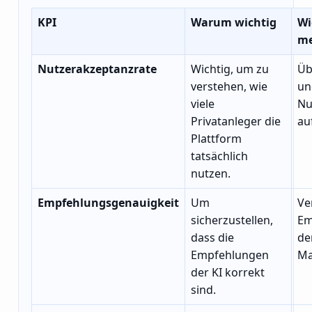
KPI
Warum wichtig
Wi
me
Nutzerakzeptanzrate
Wichtig, um zu
Üb
verstehen, wie
un
viele
Nu
Privatanleger die
au
Plattform
tatsächlich
nutzen.
Empfehlungsgenauigkeit
Um
Ve
sicherzustellen,
Em
dass die
de
Empfehlungen
Ma
der KI korrekt
sind.