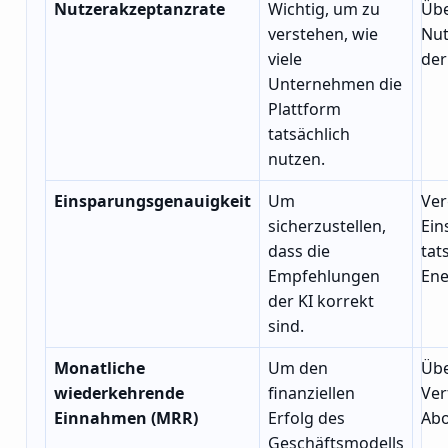
Nutzerakzeptanzrate
Wichtig, um zu
Üb
verstehen, wie
Nut
viele
der
Unternehmen die
Plattform
tatsächlich
nutzen.
Einsparungsgenauigkeit
Um
Ver
sicherzustellen,
Ein
dass die
tat
Empfehlungen
Ene
der KI korrekt
sind.
Monatliche
Um den
Übe
wiederkehrende
finanziellen
Ver
Einnahmen (MRR)
Erfolg des
Ab
Geschäftsmodells