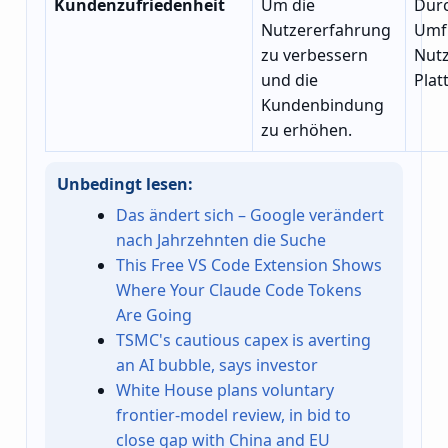
Kundenzufriedenheit
Um die
Dur
Nutzererfahrung
Umf
zu verbessern
Nut
und die
Plat
Kundenbindung
zu erhöhen.
Unbedingt lesen:
Das ändert sich – Google verändert
nach Jahrzehnten die Suche
This Free VS Code Extension Shows
Where Your Claude Code Tokens
Are Going
TSMC's cautious capex is averting
an AI bubble, says investor
White House plans voluntary
frontier-model review, in bid to
close gap with China and EU