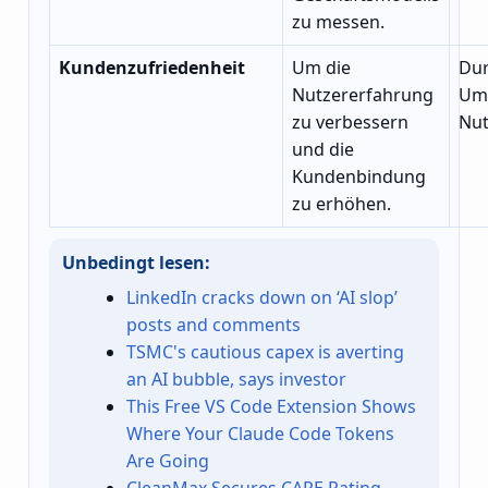
zu messen.
Kundenzufriedenheit
Um die
Dur
Nutzererfahrung
Umf
zu verbessern
Nut
und die
Kundenbindung
zu erhöhen.
Unbedingt lesen:
LinkedIn cracks down on ‘AI slop’
posts and comments
TSMC's cautious capex is averting
an AI bubble, says investor
This Free VS Code Extension Shows
Where Your Claude Code Tokens
Are Going
CleanMax Secures CARE Rating