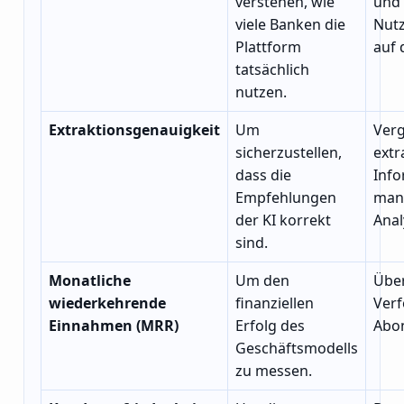
verstehen, wie
und
viele Banken die
Nutz
Plattform
auf 
tatsächlich
nutzen.
Extraktionsgenauigkeit
Um
Verg
sicherzustellen,
extr
dass die
Info
Empfehlungen
man
der KI korrekt
Anal
sind.
Monatliche
Um den
Über
wiederkehrende
finanziellen
Verf
Einnahmen (MRR)
Erfolg des
Abo
Geschäftsmodells
zu messen.