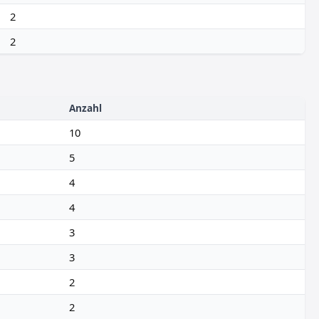
2
2
Anzahl
10
5
4
4
3
3
2
2