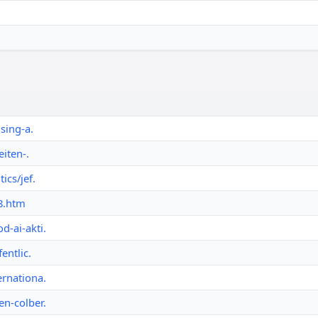
sing-a.
iten-.
ics/jef.
8.htm
-ai-akti.
entlic.
rnationa.
n-colber.