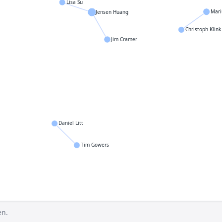
Lisa Su
Mari
Jensen Huang
Christoph Klink
Jim Cramer
Daniel Litt
Tim Gowers
en.