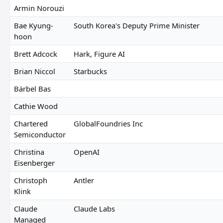
Armin Norouzi
Bae Kyung-
South Korea's Deputy Prime Minister
hoon
Brett Adcock
Hark, Figure AI
Brian Niccol
Starbucks
Bärbel Bas
Cathie Wood
Chartered
GlobalFoundries Inc
Semiconductor
Christina
OpenAI
Eisenberger
Christoph
Antler
Klink
Claude
Claude Labs
Managed