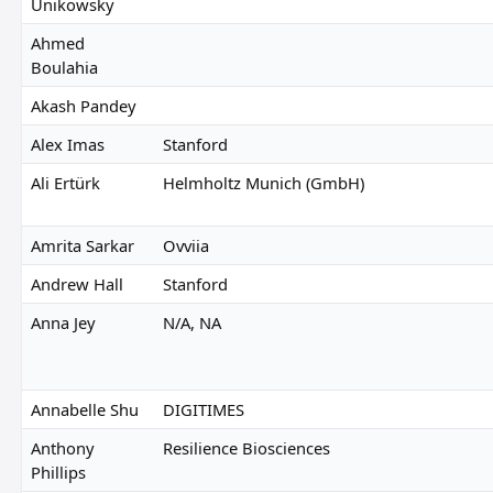
Unikowsky
Ahmed
Boulahia
Akash Pandey
Alex Imas
Stanford
Ali Ertürk
Helmholtz Munich (GmbH)
Amrita Sarkar
Ovviia
Andrew Hall
Stanford
Anna Jey
N/A, NA
Annabelle Shu
DIGITIMES
Anthony
Resilience Biosciences
Phillips