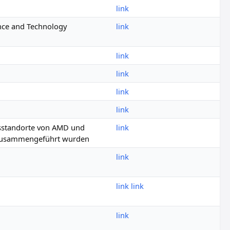
link
ence and Technology
link
link
link
link
link
gsstandorte von AMD und
link
s zusammengeführt wurden
link
link
link
link