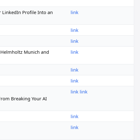
 LinkedIn Profile Into an
link
link
link
 at Helmholtz Munich and
link
link
link
link
link
From Breaking Your AI
link
link