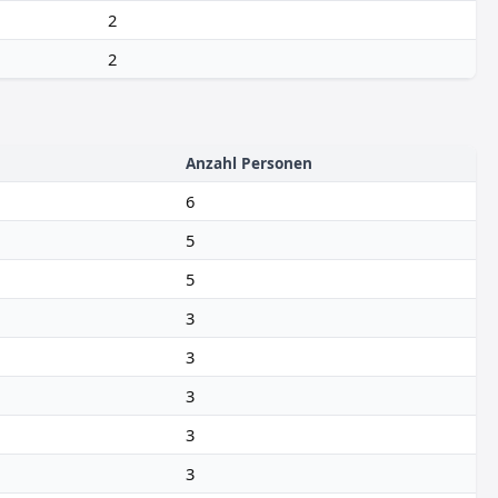
2
2
Anzahl Personen
6
5
5
3
3
3
3
3