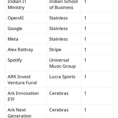
Indian IT
Indian School
1
Ministry
of Business
OpenAI
Stainless
1
Google
Stainless
1
Meta
Stainless
1
Alex Rattray
Stripe
1
Spotify
Universal
1
Music Group
ARK Invest
Lucra Sports
1
Venture Fund
Ark Innovation
Cerebras
1
ETF
Ark Next
Cerebras
1
Generation