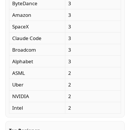
ByteDance
3
Amazon
3
SpaceX
3
Claude Code
3
Broadcom
3
Alphabet
3
ASML
2
Uber
2
NVIDIA
2
Intel
2