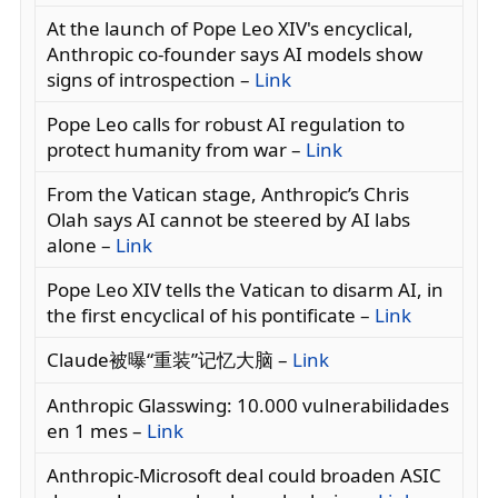
At the launch of Pope Leo XIV's encyclical,
Anthropic co-founder says AI models show
signs of introspection –
Link
Pope Leo calls for robust AI regulation to
protect humanity from war –
Link
From the Vatican stage, Anthropic’s Chris
Olah says AI cannot be steered by AI labs
alone –
Link
Pope Leo XIV tells the Vatican to disarm AI, in
the first encyclical of his pontificate –
Link
Claude被曝“重装”记忆大脑 –
Link
Anthropic Glasswing: 10.000 vulnerabilidades
en 1 mes –
Link
Anthropic-Microsoft deal could broaden ASIC