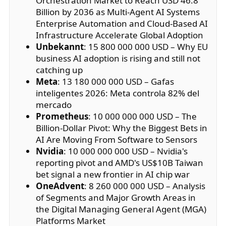
Orchestration Market to Reach USD 46.8
Billion by 2036 as Multi-Agent AI Systems
Enterprise Automation and Cloud-Based AI
Infrastructure Accelerate Global Adoption
Unbekannt
: 15 800 000 000 USD – Why EU
business AI adoption is rising and still not
catching up
Meta
: 13 180 000 000 USD – Gafas
inteligentes 2026: Meta controla 82% del
mercado
Prometheus
: 10 000 000 000 USD – The
Billion-Dollar Pivot: Why the Biggest Bets in
AI Are Moving From Software to Sensors
Nvidia
: 10 000 000 000 USD – Nvidia's
reporting pivot and AMD's US$10B Taiwan
bet signal a new frontier in AI chip war
OneAdvent
: 8 260 000 000 USD – Analysis
of Segments and Major Growth Areas in
the Digital Managing General Agent (MGA)
Platforms Market