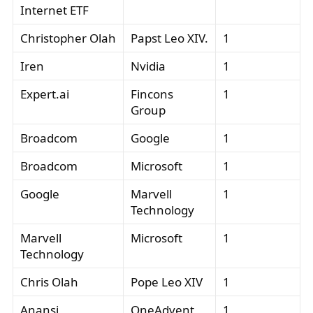
Internet ETF
Christopher Olah
Papst Leo XIV.
1
Iren
Nvidia
1
Expert.ai
Fincons
1
Group
Broadcom
Google
1
Broadcom
Microsoft
1
Google
Marvell
1
Technology
Marvell
Microsoft
1
Technology
Chris Olah
Pope Leo XIV
1
Anansi
OneAdvent
1