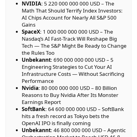
NVIDIA
: 5 220 000 000 000 USD – The
Math That Should Terrify Index Investors:
AI Chips Account for Nearly All S&P 500
Gains
SpaceX
: 1 000 000 000 000 USD – The
Nasdaq’s AI Fast‑Track Will Reshape Big
Tech — The S&P Might Be Ready to Change
the Rules Too
Unbekannt
: 690 000 000 000 USD – 5
Engineering Strategies to Cut Your AI
Infrastructure Costs — Without Sacrificing
Performance
Nvidia
: 80 000 000 000 USD – 80 Billion
Reasons to Buy Nvidia After Its Monster
Earnings Report
SoftBank
: 64 600 000 000 USD – SoftBank
hits a fresh record as Tokyo bets the
OpenAI IPO is finally coming
Unbekannt
: 46 800 000 000 USD – Agentic