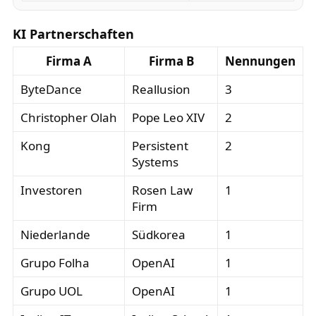
KI Partnerschaften
Firma A
Firma B
Nennungen
ByteDance
Reallusion
3
Christopher Olah
Pope Leo XIV
2
Kong
Persistent
2
Systems
Investoren
Rosen Law
1
Firm
Niederlande
Südkorea
1
Grupo Folha
OpenAI
1
Grupo UOL
OpenAI
1