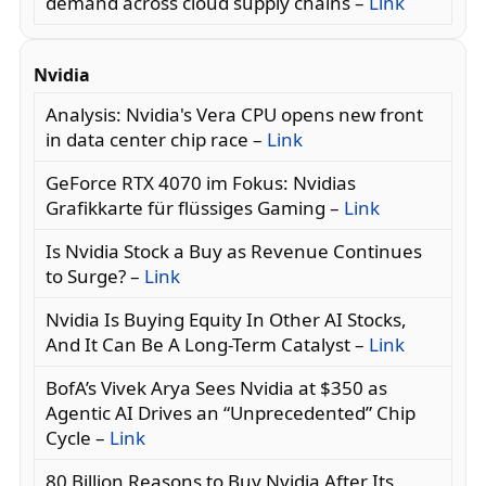
demand across cloud supply chains –
Link
Nvidia
Analysis: Nvidia's Vera CPU opens new front
in data center chip race –
Link
GeForce RTX 4070 im Fokus: Nvidias
Grafikkarte für flüssiges Gaming –
Link
Is Nvidia Stock a Buy as Revenue Continues
to Surge? –
Link
Nvidia Is Buying Equity In Other AI Stocks,
And It Can Be A Long-Term Catalyst –
Link
BofA’s Vivek Arya Sees Nvidia at $350 as
Agentic AI Drives an “Unprecedented” Chip
Cycle –
Link
80 Billion Reasons to Buy Nvidia After Its