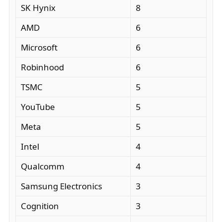
SK Hynix
8
AMD
6
Microsoft
6
Robinhood
6
TSMC
5
YouTube
5
Meta
5
Intel
4
Qualcomm
4
Samsung Electronics
3
Cognition
3