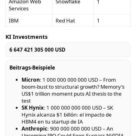
Amazon Web
Snowflake
1
Services
IBM
Red Hat
1
KI Investments
6 647 421 305 000 USD
Beitrags-Beispiele
Micron
: 1 000 000 000 000 USD – From
boom-bust to structural growth? Memory's
US$1 trillion moment puts AI thesis to the
test
SK Hynix
: 1 000 000 000 000 USD – SK
Hynix alcanza $1 billón: el impacto de
HBM4 en tu startup de IA
Anthropic
: 900 000 000 000 USD – An
Upcoming IPO Could Soon Surpass NVIDIA