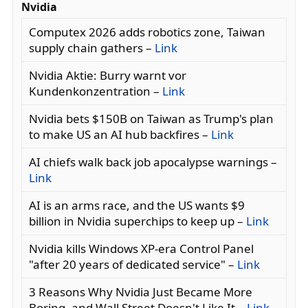
Nvidia
Computex 2026 adds robotics zone, Taiwan
supply chain gathers –
Link
Nvidia Aktie: Burry warnt vor
Kundenkonzentration –
Link
Nvidia bets $150B on Taiwan as Trump's plan
to make US an AI hub backfires –
Link
AI chiefs walk back job apocalypse warnings –
Link
AI is an arms race, and the US wants $9
billion in Nvidia superchips to keep up –
Link
Nvidia kills Windows XP-era Control Panel
"after 20 years of dedicated service" –
Link
3 Reasons Why Nvidia Just Became More
Boring, and Wall Street Doesn't Like It –
Link