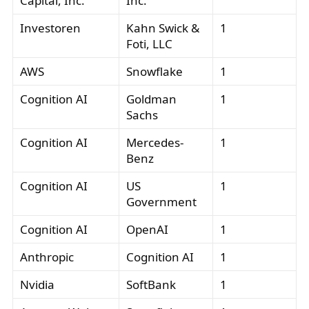
Capital, Inc.
Inc.
Investoren
Kahn Swick &
1
Foti, LLC
AWS
Snowflake
1
Cognition AI
Goldman
1
Sachs
Cognition AI
Mercedes-
1
Benz
Cognition AI
US
1
Government
Cognition AI
OpenAI
1
Anthropic
Cognition AI
1
Nvidia
SoftBank
1