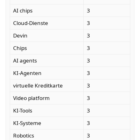
AI chips
3
Cloud-Dienste
3
Devin
3
Chips
3
AI agents
3
KI-Agenten
3
virtuelle Kreditkarte
3
Video platform
3
KI-Tools
3
KI-Systeme
3
Robotics
3