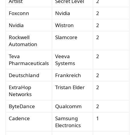
Artlist
Secret Level
2
Foxconn
Nvidia
2
Nvidia
Wistron
2
Rockwell
Slamcore
2
Automation
Teva
Veeva
2
Pharmaceuticals
Systems
Deutschland
Frankreich
2
ExtraHop
Tristan Elder
2
Networks
ByteDance
Qualcomm
2
Cadence
Samsung
1
Electronics