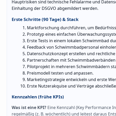
Hauptrisiken sind technische Fehlalarme und Datens
Einhaltung der DSGVO abgemildert werden.
Erste Schritte (90 Tage) & Stack
Marktforschung durchführen, um Bedürfniss
Prototyp eines einfachen Überwachungssyst
Erste Tests in einem lokalen Schwimmbad du
Feedback von Schwimmbadpersonal einholen
Datenschutzkonzept erstellen und rechtlic
Partnerschaften mit Schwimmbadverbänden 
Pilotprojekt in mehreren Schwimmbädern sta
Preismodell testen und anpassen.
Marketingstrategie entwickeln und erste 
Erste Nutzerakquise und Verträge abschließe
Kennzahlen (frühe KPIs)
Was ist eine KPI?
Eine Kennzahl (Key Performance Indi
regelmäßig (z. B. wöchentlich) und leitest daraus En