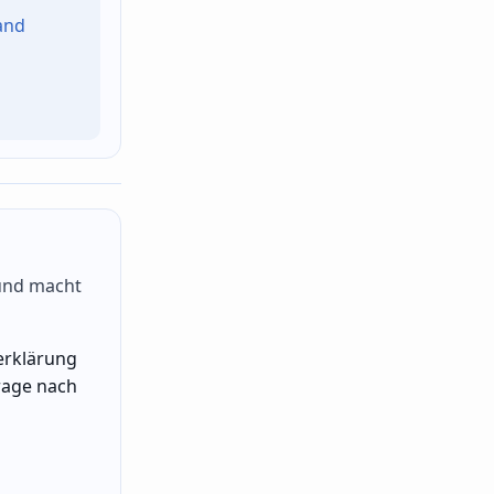
and
 und macht
erklärung
frage nach