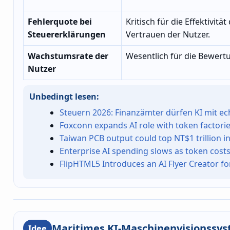
Fehlerquote bei
Kritisch für die Effektivitä
Steuererklärungen
Vertrauen der Nutzer.
Wachstumsrate der
Wesentlich für die Bewert
Nutzer
Unbedingt lesen:
Steuern 2026: Finanzämter dürfen KI mit ec
Foxconn expands AI role with token factorie
Taiwan PCB output could top NT$1 trillion in
Enterprise AI spending slows as token cos
FlipHTML5 Introduces an AI Flyer Creator for
Maritimes KI-Maschinenvisionssy
Idee