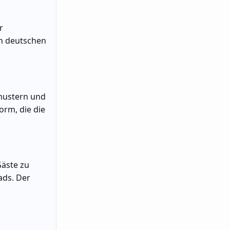
r
in deutschen
mustern und
orm, die die
Gäste zu
ads. Der