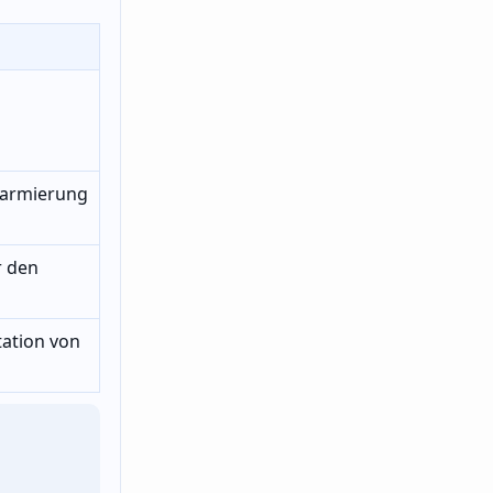
larmierung
r den
ation von