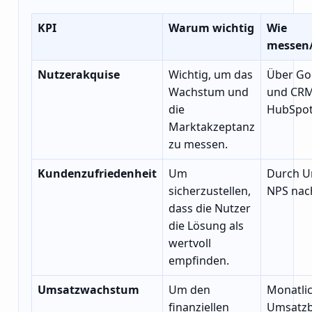
KPI
Warum wichtig
Wie
messen
Nutzerakquise
Wichtig, um das
Über Goo
Wachstum und
und CRM
die
HubSpot
Marktakzeptanz
zu messen.
Kundenzufriedenheit
Um
Durch U
sicherzustellen,
NPS nac
dass die Nutzer
die Lösung als
wertvoll
empfinden.
Umsatzwachstum
Um den
Monatli
finanziellen
Umsatzb