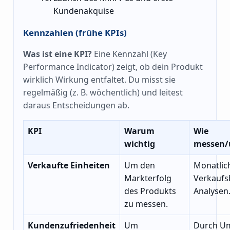
Kundenakquise
Kennzahlen (frühe KPIs)
Was ist eine KPI?
Eine Kennzahl (Key
Performance Indicator) zeigt, ob dein Produkt
wirklich Wirkung entfaltet. Du misst sie
regelmäßig (z. B. wöchentlich) und leitest
daraus Entscheidungen ab.
KPI
Warum
Wie
wichtig
messen/
Verkaufte Einheiten
Um den
Monatlic
Markterfolg
Verkaufs
des Produkts
Analysen
zu messen.
Kundenzufriedenheit
Um
Durch U