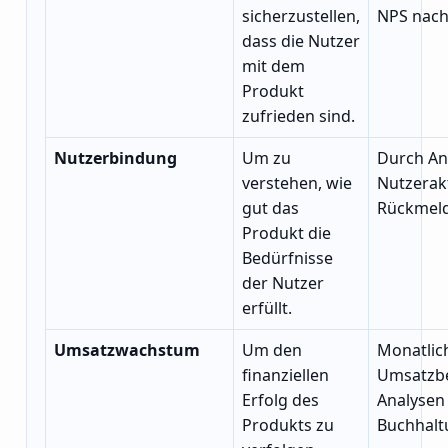
sicherzustellen,
NPS nach
dass die Nutzer
mit dem
Produkt
zufrieden sind.
Nutzerbindung
Um zu
Durch An
verstehen, wie
Nutzerakt
gut das
Rückmel
Produkt die
Bedürfnisse
der Nutzer
erfüllt.
Umsatzwachstum
Um den
Monatlic
finanziellen
Umsatzbe
Erfolg des
Analysen
Produkts zu
Buchhalt