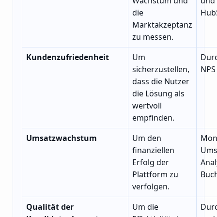
Wachstum und
und
die
Hub
Marktakzeptanz
zu messen.
Kundenzufriedenheit
Um
Dur
sicherzustellen,
NPS
dass die Nutzer
die Lösung als
wertvoll
empfinden.
Umsatzwachstum
Um den
Mona
finanziellen
Ums
Erfolg der
Anal
Plattform zu
Buch
verfolgen.
Qualität der
Um die
Dur