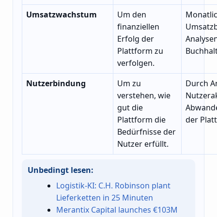
Umsatzwachstum
Um den
Monatli
finanziellen
Umsatzb
Erfolg der
Analysen
Plattform zu
Buchhal
verfolgen.
Nutzerbindung
Um zu
Durch A
verstehen, wie
Nutzerak
gut die
Abwande
Plattform die
der Plat
Bedürfnisse der
Nutzer erfüllt.
Unbedingt lesen:
Logistik-KI: C.H. Robinson plant
Lieferketten in 25 Minuten
Merantix Capital launches €103M