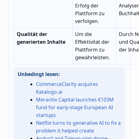
Erfolg der
Analysen
Plattform zu
Buchhal
verfolgen.
Qualität der
Um die
Durch N
generierten Inhalte
Effektivität der
und Qual
Plattform zu
der Inha
gewährleisten.
Unbedingt lesen:
CommerceClarity acquires
Katalogo.ai
Merantix Capital launches €103M
fund for early-stage European AI
startups
Netflix turns to generative AI to fix a
problem it helped create
Anduril and Taiwan sign drone