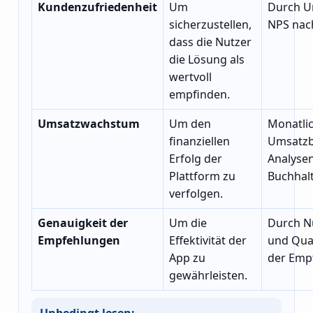
Kundenzufriedenheit
Um
Durch U
sicherzustellen,
NPS nac
dass die Nutzer
die Lösung als
wertvoll
empfinden.
Umsatzwachstum
Um den
Monatli
finanziellen
Umsatzb
Erfolg der
Analysen
Plattform zu
Buchhal
verfolgen.
Genauigkeit der
Um die
Durch N
Empfehlungen
Effektivität der
und Qual
App zu
der Emp
gewährleisten.
Unbedingt lesen: