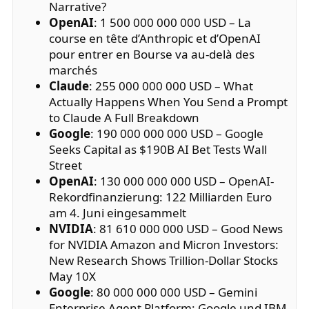
Narrative?
OpenAI
: 1 500 000 000 000 USD – La
course en tête d’Anthropic et d’OpenAI
pour entrer en Bourse va au-delà des
marchés
Claude
: 255 000 000 000 USD – What
Actually Happens When You Send a Prompt
to Claude A Full Breakdown
Google
: 190 000 000 000 USD – Google
Seeks Capital as $190B AI Bet Tests Wall
Street
OpenAI
: 130 000 000 000 USD – OpenAI-
Rekordfinanzierung: 122 Milliarden Euro
am 4. Juni eingesammelt
NVIDIA
: 81 610 000 000 USD – Good News
for NVIDIA Amazon and Micron Investors:
New Research Shows Trillion-Dollar Stocks
May 10X
Google
: 80 000 000 000 USD – Gemini
Enterprise Agent Platform: Google und IBM