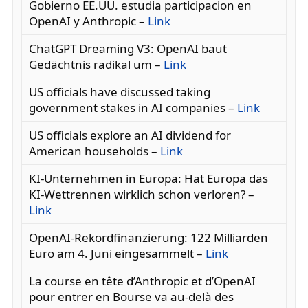
Gobierno EE.UU. estudia participacion en
OpenAI y Anthropic –
Link
ChatGPT Dreaming V3: OpenAI baut
Gedächtnis radikal um –
Link
US officials have discussed taking
government stakes in AI companies –
Link
US officials explore an AI dividend for
American households –
Link
KI-Unternehmen in Europa: Hat Europa das
KI-Wettrennen wirklich schon verloren? –
Link
OpenAI-Rekordfinanzierung: 122 Milliarden
Euro am 4. Juni eingesammelt –
Link
La course en tête d’Anthropic et d’OpenAI
pour entrer en Bourse va au-delà des