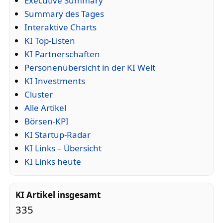
Executive Summary
Summary des Tages
Interaktive Charts
KI Top-Listen
KI Partnerschaften
Personenübersicht in der KI Welt
KI Investments
Cluster
Alle Artikel
Börsen-KPI
KI Startup-Radar
KI Links – Übersicht
KI Links heute
KI Artikel insgesamt
335