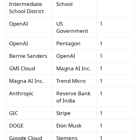
Intermediate
School
School District
OpenAI
US
1
Government
OpenAI
Pentagon
1
Bernie Sanders
OpenAI
1
GMI Cloud
Magna AI Inc.
1
Magna AI Inc.
Trend Micro
1
Anthropic
Reserve Bank
1
of India
GIC
Stripe
1
DOGE
Elon Musk
1
Google Cloud
Siemens
1