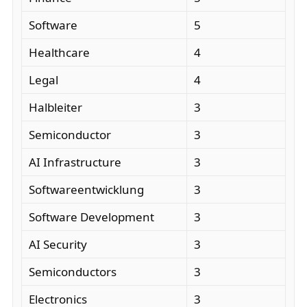
Software
5
Healthcare
4
Legal
4
Halbleiter
3
Semiconductor
3
AI Infrastructure
3
Softwareentwicklung
3
Software Development
3
AI Security
3
Semiconductors
3
Electronics
3