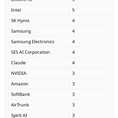
Intel
5
SK Hynix
4
Samsung
4
Samsung Electronics
4
SES AI Corporation
4
Claude
4
NVIDIA
3
Amazon
3
SoftBank
3
AirTrunk
3
Spirit AI
3