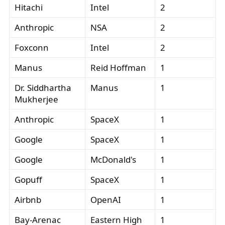
Hitachi
Intel
2
Anthropic
NSA
2
Foxconn
Intel
2
Manus
Reid Hoffman
1
Dr. Siddhartha
Manus
1
Mukherjee
Anthropic
SpaceX
1
Google
SpaceX
1
Google
McDonald's
1
Gopuff
SpaceX
1
Airbnb
OpenAI
1
Bay-Arenac
Eastern High
1