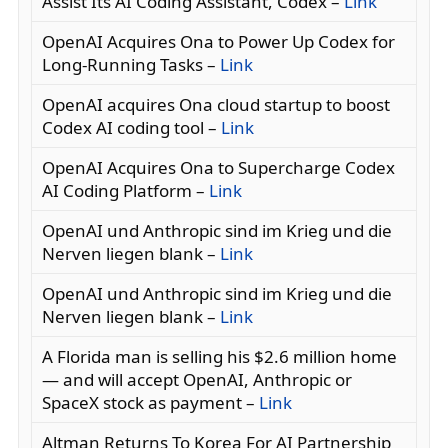
Assist Its AI Coding Assistant, Codex –
Link
OpenAI Acquires Ona to Power Up Codex for
Long-Running Tasks –
Link
OpenAI acquires Ona cloud startup to boost
Codex AI coding tool –
Link
OpenAI Acquires Ona to Supercharge Codex
AI Coding Platform –
Link
OpenAI und Anthropic sind im Krieg und die
Nerven liegen blank –
Link
OpenAI und Anthropic sind im Krieg und die
Nerven liegen blank –
Link
A Florida man is selling his $2.6 million home
— and will accept OpenAI, Anthropic or
SpaceX stock as payment –
Link
Altman Returns To Korea For AI Partnership