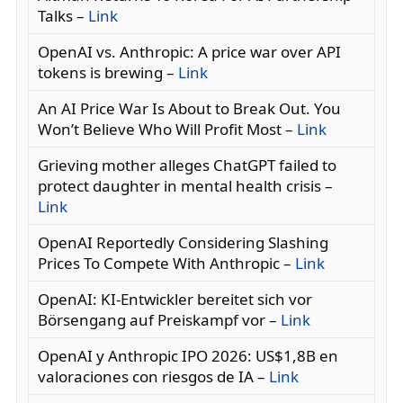
Talks –
Link
OpenAI vs. Anthropic: A price war over API
tokens is brewing –
Link
An AI Price War Is About to Break Out. You
Won’t Believe Who Will Profit Most –
Link
Grieving mother alleges ChatGPT failed to
protect daughter in mental health crisis –
Link
OpenAI Reportedly Considering Slashing
Prices To Compete With Anthropic –
Link
OpenAI: KI-Entwickler bereitet sich vor
Börsengang auf Preiskampf vor –
Link
OpenAI y Anthropic IPO 2026: US$1,8B en
valoraciones con riesgos de IA –
Link