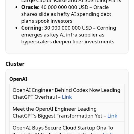
Large Capital Raise and AI Spending Plans
Oracle
: 40 000 000 000 USD – Oracle
shares slide as hefty AI spending debt
plans spook investors
Corning
: 30 000 000 000 USD – Corning
emerges as key AI infra supplier as
hyperscalers deepen fiber investments
Cluster
OpenAI
OpenAI Engineer Behind Codex Now Leading
ChatGPT Overhaul –
Link
Meet the OpenAI Engineer Leading
ChatGPT's Biggest Transformation Yet –
Link
OpenAI Buys Secure Cloud Startup Ona To