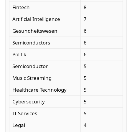
Fintech
8
Artificial Intelligence
7
Gesundheitswesen
6
Semiconductors
6
Politik
6
Semiconductor
5
Music Streaming
5
Healthcare Technology
5
Cybersecurity
5
IT Services
5
Legal
4