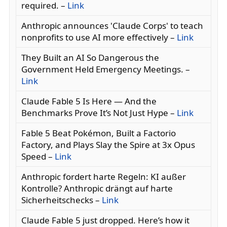
required. –
Link
Anthropic announces 'Claude Corps' to teach
nonprofits to use AI more effectively –
Link
They Built an AI So Dangerous the
Government Held Emergency Meetings. –
Link
Claude Fable 5 Is Here — And the
Benchmarks Prove It’s Not Just Hype –
Link
Fable 5 Beat Pokémon, Built a Factorio
Factory, and Plays Slay the Spire at 3x Opus
Speed –
Link
Anthropic fordert harte Regeln: KI außer
Kontrolle? Anthropic drängt auf harte
Sicherheitschecks –
Link
Claude Fable 5 just dropped. Here’s how it