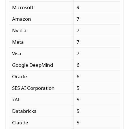
Microsoft
9
Amazon
7
Nvidia
7
Meta
7
Visa
7
Google DeepMind
6
Oracle
6
SES AI Corporation
5
xAI
5
Databricks
5
Claude
5