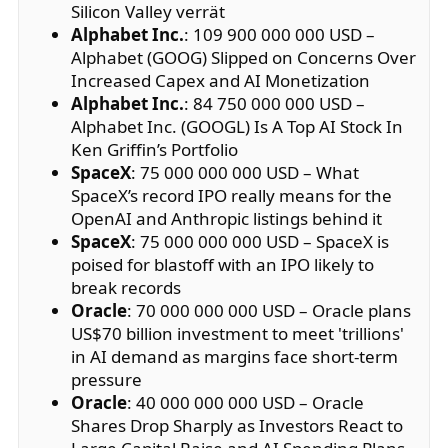
Silicon Valley verrät
Alphabet Inc.
: 109 900 000 000 USD –
Alphabet (GOOG) Slipped on Concerns Over
Increased Capex and AI Monetization
Alphabet Inc.
: 84 750 000 000 USD –
Alphabet Inc. (GOOGL) Is A Top AI Stock In
Ken Griffin’s Portfolio
SpaceX
: 75 000 000 000 USD – What
SpaceX’s record IPO really means for the
OpenAI and Anthropic listings behind it
SpaceX
: 75 000 000 000 USD – SpaceX is
poised for blastoff with an IPO likely to
break records
Oracle
: 70 000 000 000 USD – Oracle plans
US$70 billion investment to meet 'trillions'
in AI demand as margins face short-term
pressure
Oracle
: 40 000 000 000 USD – Oracle
Shares Drop Sharply as Investors React to