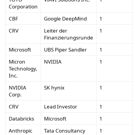
Corporation
CBF
Google DeepMind
1
CRV
Leiter der
1
Finanzierungsrunde
Microsoft
UBS Piper Sandler
1
Micron
NVIDIA
1
Technology,
Inc.
NVIDIA
SK hynix
1
Corp.
CRV
Lead Investor
1
Databricks
Microsoft
1
Anthropic
Tata Consultancy
1