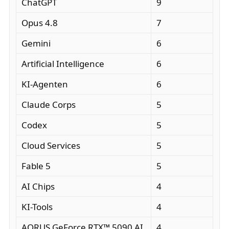
ChatGPT
9
Opus 4.8
7
Gemini
6
Artificial Intelligence
6
KI-Agenten
6
Claude Corps
5
Codex
5
Cloud Services
5
Fable 5
5
AI Chips
4
KI-Tools
4
AORUS GeForce RTX™ 5090 AI
4