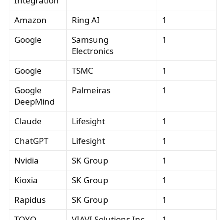
Integration
Amazon
Ring AI
1
Google
Samsung
1
Electronics
Google
TSMC
1
Google
Palmeiras
1
DeepMind
Claude
Lifesight
1
ChatGPT
Lifesight
1
Nvidia
SK Group
1
Kioxia
SK Group
1
Rapidus
SK Group
1
TOYO
VIAVI Solutions Inc.
1