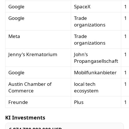
Google
SpaceX
1
Google
Trade
1
organizations
Meta
Trade
1
organizations
Jenny's Krematorium
John's
1
Propangasellschaft
Google
Mobilfunkanbieter
1
Austin Chamber of
local tech
1
Commerce
ecosystem
Freunde
Plus
1
KI Investments