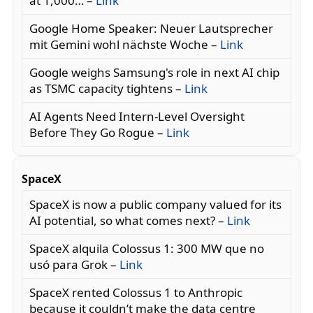
at 1,000… –
Link
Google Home Speaker: Neuer Lautsprecher
mit Gemini wohl nächste Woche –
Link
Google weighs Samsung's role in next AI chip
as TSMC capacity tightens –
Link
AI Agents Need Intern-Level Oversight
Before They Go Rogue –
Link
SpaceX
SpaceX is now a public company valued for its
AI potential, so what comes next? –
Link
SpaceX alquila Colossus 1: 300 MW que no
usó para Grok –
Link
SpaceX rented Colossus 1 to Anthropic
because it couldn’t make the data centre