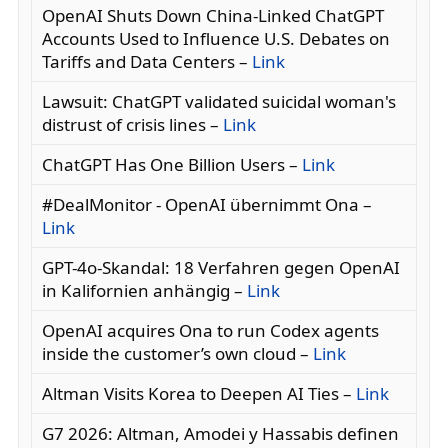
OpenAI Shuts Down China-Linked ChatGPT
Accounts Used to Influence U.S. Debates on
Tariffs and Data Centers –
Link
Lawsuit: ChatGPT validated suicidal woman's
distrust of crisis lines –
Link
ChatGPT Has One Billion Users –
Link
#DealMonitor - OpenAI übernimmt Ona –
Link
GPT-4o-Skandal: 18 Verfahren gegen OpenAI
in Kalifornien anhängig –
Link
OpenAI acquires Ona to run Codex agents
inside the customer’s own cloud –
Link
Altman Visits Korea to Deepen AI Ties –
Link
G7 2026: Altman, Amodei y Hassabis definen