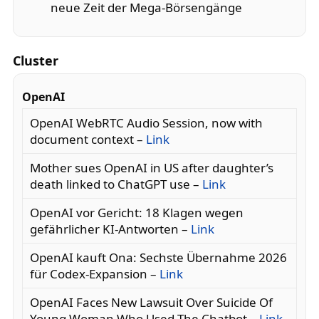
neue Zeit der Mega-Börsengänge
Cluster
OpenAI
OpenAI WebRTC Audio Session, now with
document context –
Link
Mother sues OpenAI in US after daughter’s
death linked to ChatGPT use –
Link
OpenAI vor Gericht: 18 Klagen wegen
gefährlicher KI-Antworten –
Link
OpenAI kauft Ona: Sechste Übernahme 2026
für Codex-Expansion –
Link
OpenAI Faces New Lawsuit Over Suicide Of
Young Woman Who Used The Chatbot –
Link