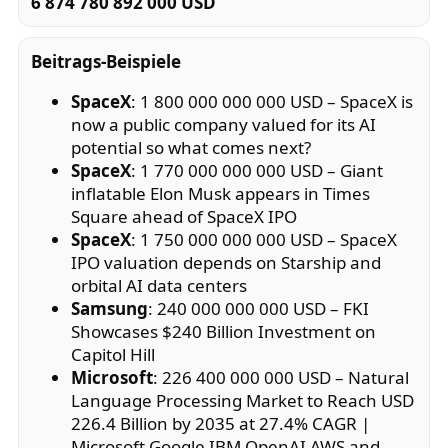
6 874 780 892 000 USD
Beitrags-Beispiele
SpaceX
: 1 800 000 000 000 USD – SpaceX is
now a public company valued for its AI
potential so what comes next?
SpaceX
: 1 770 000 000 000 USD – Giant
inflatable Elon Musk appears in Times
Square ahead of SpaceX IPO
SpaceX
: 1 750 000 000 000 USD – SpaceX
IPO valuation depends on Starship and
orbital AI data centers
Samsung
: 240 000 000 000 USD – FKI
Showcases $240 Billion Investment on
Capitol Hill
Microsoft
: 226 400 000 000 USD – Natural
Language Processing Market to Reach USD
226.4 Billion by 2035 at 27.4% CAGR |
Microsoft Google IBM OpenAI AWS and