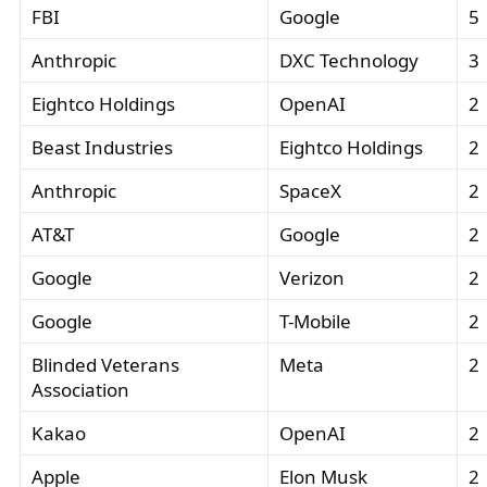
FBI
Google
5
Anthropic
DXC Technology
3
Eightco Holdings
OpenAI
2
Beast Industries
Eightco Holdings
2
Anthropic
SpaceX
2
AT&T
Google
2
Google
Verizon
2
Google
T-Mobile
2
Blinded Veterans
Meta
2
Association
Kakao
OpenAI
2
Apple
Elon Musk
2