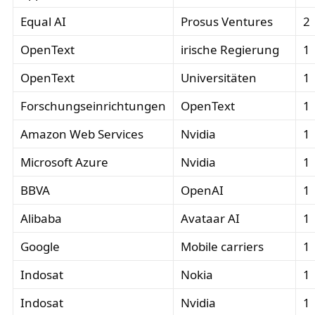
Equal AI
Prosus Ventures
2
OpenText
irische Regierung
1
OpenText
Universitäten
1
Forschungseinrichtungen
OpenText
1
Amazon Web Services
Nvidia
1
Microsoft Azure
Nvidia
1
BBVA
OpenAI
1
Alibaba
Avataar AI
1
Google
Mobile carriers
1
Indosat
Nokia
1
Indosat
Nvidia
1