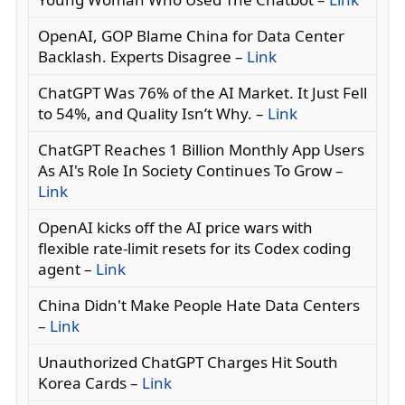
OpenAI, GOP Blame China for Data Center
Backlash. Experts Disagree –
Link
ChatGPT Was 76% of the AI Market. It Just Fell
to 54%, and Quality Isn’t Why. –
Link
ChatGPT Reaches 1 Billion Monthly App Users
As AI's Role In Society Continues To Grow –
Link
OpenAI kicks off the AI price wars with
flexible rate-limit resets for its Codex coding
agent –
Link
China Didn't Make People Hate Data Centers
–
Link
Unauthorized ChatGPT Charges Hit South
Korea Cards –
Link