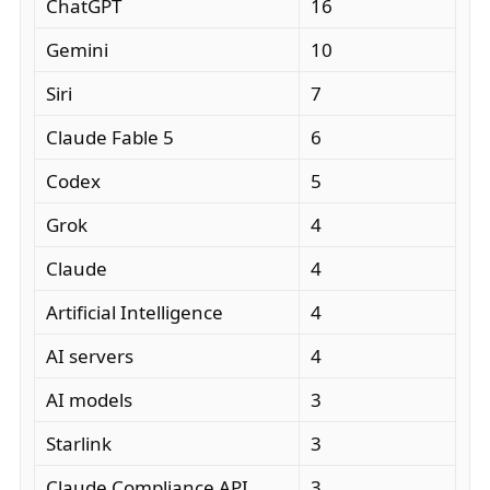
ChatGPT
16
Gemini
10
Siri
7
Claude Fable 5
6
Codex
5
Grok
4
Claude
4
Artificial Intelligence
4
AI servers
4
AI models
3
Starlink
3
Claude Compliance API
3