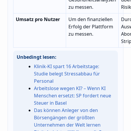
zu messen.
Risi
Umsatz pro Nutzer
Um den finanziellen
Durc
Erfolg der Plattform
Aus
zu messen.
Abo
Stri
Unbedingt lesen:
Klinik-KI spart 16 Arbeitstage:
Studie belegt Stressabbau für
Personal
Arbeitslose wegen KI? – Wenn KI
Menschen ersetzt: SP fordert neue
Steuer in Basel
Das können Anleger von den
Börsengängen der größten
Unternehmen der Welt lernen