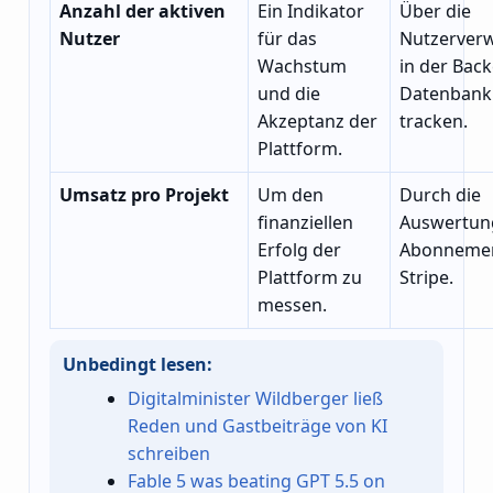
Anzahl der aktiven
Ein Indikator
Über die
Nutzer
für das
Nutzerver
Wachstum
in der Bac
und die
Datenbank
Akzeptanz der
tracken.
Plattform.
Umsatz pro Projekt
Um den
Durch die
finanziellen
Auswertun
Erfolg der
Abonnemen
Plattform zu
Stripe.
messen.
Unbedingt lesen:
Digitalminister Wildberger ließ
Reden und Gastbeiträge von KI
schreiben
Fable 5 was beating GPT 5.5 on