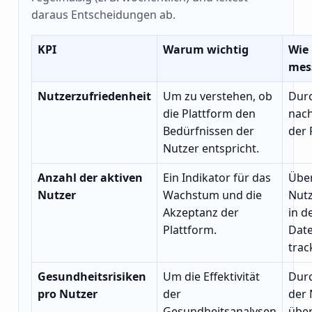
daraus Entscheidungen ab.
KPI
Warum wichtig
Wie
mes
Nutzerzufriedenheit
Um zu verstehen, ob
Dur
die Plattform den
nac
Bedürfnissen der
der 
Nutzer entspricht.
Anzahl der aktiven
Ein Indikator für das
Über
Nutzer
Wachstum und die
Nut
Akzeptanz der
in d
Plattform.
Dat
trac
Gesundheitsrisiken
Um die Effektivität
Dur
pro Nutzer
der
der 
Gesundheitsanalysen
über