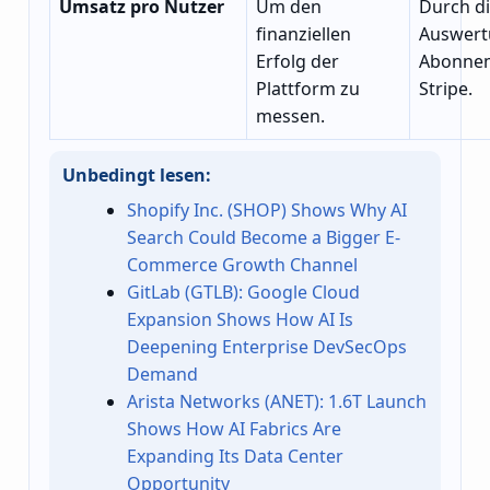
Umsatz pro Nutzer
Um den
Durch d
finanziellen
Auswert
Erfolg der
Abonnem
Plattform zu
Stripe.
messen.
Unbedingt lesen:
Shopify Inc. (SHOP) Shows Why AI
Search Could Become a Bigger E-
Commerce Growth Channel
GitLab (GTLB): Google Cloud
Expansion Shows How AI Is
Deepening Enterprise DevSecOps
Demand
Arista Networks (ANET): 1.6T Launch
Shows How AI Fabrics Are
Expanding Its Data Center
Opportunity