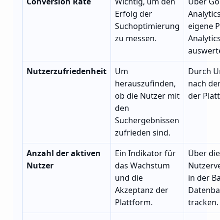
Conversion Rate
Wichtig, um den
Über Go
Erfolg der
Analytic
Suchoptimierung
eigene P
zu messen.
Analytic
auswert
Nutzerzufriedenheit
Um
Durch U
herauszufinden,
nach de
ob die Nutzer mit
der Plat
den
Suchergebnissen
zufrieden sind.
Anzahl der aktiven
Ein Indikator für
Über die
Nutzer
das Wachstum
Nutzerv
und die
in der B
Akzeptanz der
Datenb
Plattform.
tracken.