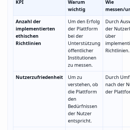
KPI
Warum
Wie
wichtig
messen/u
Anzahl der
Um den Erfolg
Durch Aus
implementierten
der Plattform
der Nutzer
ethischen
bei der
über
Richtlinien
Unterstützung
implementi
öffentlicher
Richtlinien.
Institutionen
zu messen.
Nutzerzufriedenheit
Um zu
Durch Umf
verstehen, ob
nach der 
die Plattform
der Plattfo
den
Bedürfnissen
der Nutzer
entspricht.