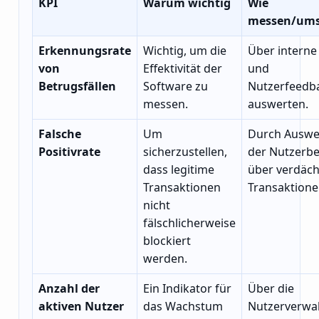
KPI
Warum wichtig
Wie
messen/ums
Erkennungsrate
Wichtig, um die
Über interne
von
Effektivität der
und
Betrugsfällen
Software zu
Nutzerfeedb
messen.
auswerten.
Falsche
Um
Durch Auswe
Positivrate
sicherzustellen,
der Nutzerbe
dass legitime
über verdäch
Transaktionen
Transaktione
nicht
fälschlicherweise
blockiert
werden.
Anzahl der
Ein Indikator für
Über die
aktiven Nutzer
das Wachstum
Nutzerverwa