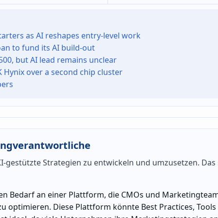
tarters as AI reshapes entry-level work
n to fund its AI build-out
00, but AI lead remains unclear
 Hynix over a second chip cluster
pers
ingverantwortliche
 KI-gestützte Strategien zu entwickeln und umzusetzen. Das 
en Bedarf an einer Plattform, die CMOs und Marketingtea
u optimieren. Diese Plattform könnte Best Practices, Tools