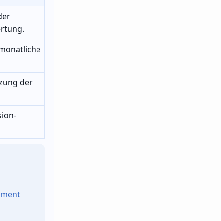
der
ertung.
monatliche
zung der
sion-
oyment