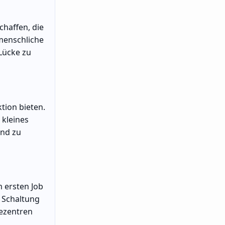
chaffen, die
 menschliche
 Lücke zu
tion bieten.
 kleines
und zu
 ersten Job
e Schaltung
rezentren