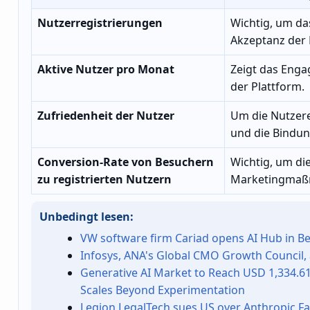
Nutzerregistrierungen
Wichtig, um da
Akzeptanz der 
Aktive Nutzer pro Monat
Zeigt das Eng
der Plattform.
Zufriedenheit der Nutzer
Um die Nutzer
und die Bindun
Conversion-Rate von Besuchern
Wichtig, um die
zu registrierten Nutzern
Marketingmaß
Unbedingt lesen:
VW software firm Cariad opens AI Hub in Be
Infosys, ANA's Global CMO Growth Council,
Generative AI Market to Reach USD 1,334.61
Scales Beyond Experimentation
Legion LegalTech sues US over Anthropic F