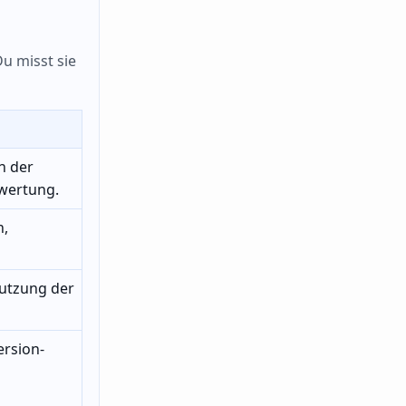
Du misst sie
n der
swertung.
n,
utzung der
ersion-