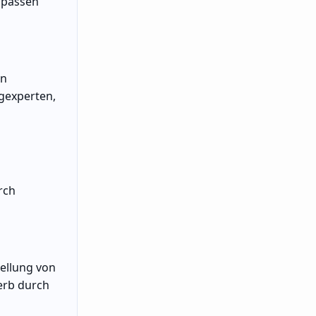
npassen
en
ngexperten,
rch
tellung von
erb durch