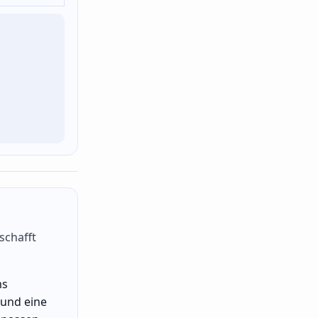
schafft
ms
 und eine