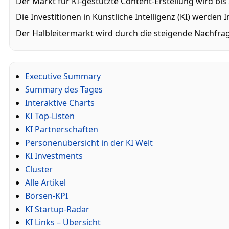
Der Markt für KI-gestützte Content-Erstellung wird bi
Die Investitionen in Künstliche Intelligenz (KI) werd
Der Halbleitermarkt wird durch die steigende Nachfr
Executive Summary
Summary des Tages
Interaktive Charts
KI Top-Listen
KI Partnerschaften
Personenübersicht in der KI Welt
KI Investments
Cluster
Alle Artikel
Börsen-KPI
KI Startup-Radar
KI Links – Übersicht