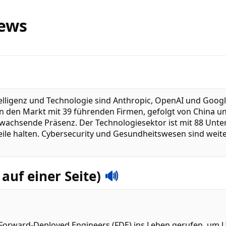
News
lligenz und Technologie sind Anthropic, OpenAI und Googl
n den Markt mit 39 führenden Firmen, gefolgt von China u
 wachsende Präsenz. Der Technologiesektor ist mit 88 Unte
Anteile halten. Cybersecurity und Gesundheitswesen sind we
auf einer Seite)
🔊
 Forward-Deployed Engineers (FDE) ins Leben gerufen, um 