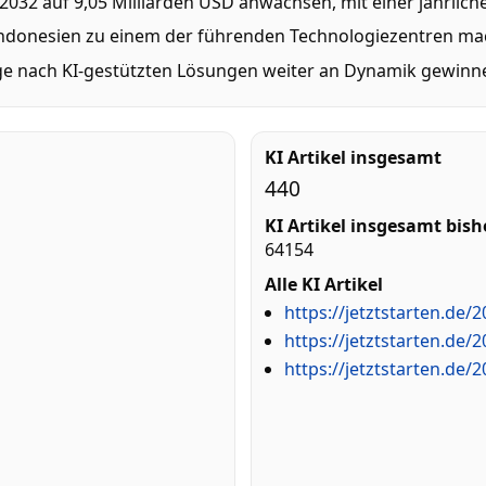
s 2032 auf 9,05 Milliarden USD anwachsen, mit einer jährli
en Indonesien zu einem der führenden Technologiezentren m
age nach KI-gestützten Lösungen weiter an Dynamik gewinn
KI Artikel insgesamt
440
KI Artikel insgesamt bish
64154
Alle KI Artikel
https://jetztstarten.de/
https://jetztstarten.de/
https://jetztstarten.de/