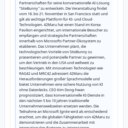
Partnerschaften für seine konversationelle AI-Lösung 
"SiteBunny" zu entwickeln. Die Veranstaltung findet 
vom 18. bis 21. November in San Francisco statt und 
gilt als wichtige Plattform für KI- und Cloud-
Technologien. 42Maru hat einen Stand im Korea 
Pavilion eingerichtet, um internationale Besucher zu 
empfangen und strategische Partnerschaften 
innerhalb von Microsofts Partner-Ökosystem zu 
etablieren. Das Unternehmen plant, die 
technologischen Vorteile von SiteBunny zu 
präsentieren und potenzielle Partner zu gewinnen, 
um den Vertrieb in den USA und weltweit zu 
beschleunigen. Mit innovativen Technologien wie 
RAG42 und MRC42 adressiert 42Maru die 
Herausforderungen großer Sprachmodelle und 
bietet Unternehmen eine sichere Nutzung von KI 
ohne Datenlecks. CEO Kim Dong-hwan 
prognostiziert, dass konversationelle KI-Dienste in 
den nächsten 5 bis 10 Jahren traditionelle 
Unternehmenswebseiten ersetzen werden. Die 
Teilnahme an Microsoft Ignite wird als entscheidend 
erachtet, um die globalen Fähigkeiten von 42Maru zu 
demonstrieren und die Zusammenarbeit mit 
internationalen Partnern zu intensivieren.