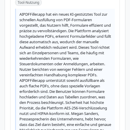
Tool-Nutzung
AIPDFFiller.app hat ein neues KI-gestütztes Tool zur 
schnellen Ausfüllung von PDF-Formularen 
vorgestellt, das Nutzern hilft, Formulare effizient und 
präzise zu vervollständigen. Die Plattform analysiert 
hochgeladene PDFs, erkennt Formularfelder und füllt 
diese automatisch aus, wodurch der manuelle 
Aufwand erheblich reduziert wird. Dieses Tool richtet 
sich an Einzelpersonen und Teams, die häufig mit 
wiederkehrenden Formularen, wie 
Steuerdokumenten oder Anmeldungen, arbeiten. 
Nutzer berichten von weniger Fehlern und einer 
vereinfachten Handhabung komplexer PDFs. 
AIPDFFiller.app unterstützt sowohl ausfüllbare als 
auch flache PDFs, ohne dass spezielle Vorlagen 
erforderlich sind. Die Benutzer können Formulare 
hochladen und Daten aus Tabellen zuordnen, was 
den Prozess beschleunigt. Sicherheit hat höchste 
Priorität, da die Plattform AES-256-Verschlüsselung 
nutzt und HIPAA-konform ist. Megan Sanders, 
Pressesprecherin des Unternehmens, hebt hervor, 
dass das Ziel darin besteht, eine einfache und genaue 