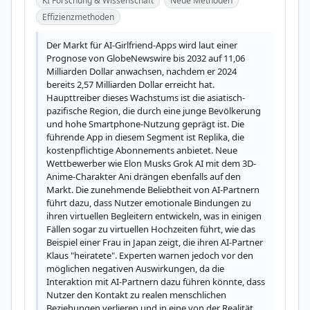
KI Forschung & Wissenschaft
Neue Methoden
Effizienzmethoden
Der Markt für AI-Girlfriend-Apps wird laut einer 
Prognose von GlobeNewswire bis 2032 auf 11,06 
Milliarden Dollar anwachsen, nachdem er 2024 
bereits 2,57 Milliarden Dollar erreicht hat. 
Haupttreiber dieses Wachstums ist die asiatisch-
pazifische Region, die durch eine junge Bevölkerung 
und hohe Smartphone-Nutzung geprägt ist. Die 
führende App in diesem Segment ist Replika, die 
kostenpflichtige Abonnements anbietet. Neue 
Wettbewerber wie Elon Musks Grok AI mit dem 3D-
Anime-Charakter Ani drängen ebenfalls auf den 
Markt. Die zunehmende Beliebtheit von AI-Partnern 
führt dazu, dass Nutzer emotionale Bindungen zu 
ihren virtuellen Begleitern entwickeln, was in einigen 
Fällen sogar zu virtuellen Hochzeiten führt, wie das 
Beispiel einer Frau in Japan zeigt, die ihren AI-Partner 
Klaus "heiratete". Experten warnen jedoch vor den 
möglichen negativen Auswirkungen, da die 
Interaktion mit AI-Partnern dazu führen könnte, dass 
Nutzer den Kontakt zu realen menschlichen 
Beziehungen verlieren und in eine von der Realität 