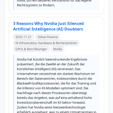
sollte, um ein besseres Verständnis für das eigene 
Rechtssystem zu fördern.
3 Reasons Why Nvidia Just Silenced
Artificial Intelligence (AI) Doubters
2025-11-21
Yahoo Finance
KI Infrastruktur, Hardware & Rechenzentren
GPUs & Beschleuniger
Nvidia
Nvidia hat kürzlich beeindruckende Ergebnisse 
präsentiert, die die Zweifel an der Zukunft der 
künstlichen Intelligenz (KI) zerstreuen. Das 
Unternehmen verzeichnet ein starkes Wachstum im 
Bereich der Datenzentren, insbesondere durch die 
Blackwell-Grafikprozessoren, die für das Training und 
die Inferenz von KI-Modellen optimiert sind. Die 
Nachfrage nach diesen Prozessoren übersteigt 
bereits das Angebot, was auf eine anhaltend hohe 
Investitionsbereitschaft im KI-Sektor hinweist. 
Zudem hat Nvidia seine Netzwerktechnologie 
erheblich ausgebaut, was zu einem Umsatzanstieg in 