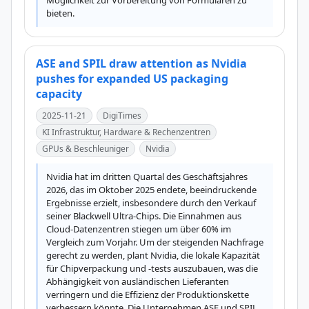
Möglichkeit zur Vorbereitung von Formularen zu 
bieten.
ASE and SPIL draw attention as Nvidia
pushes for expanded US packaging
capacity
2025-11-21
DigiTimes
KI Infrastruktur, Hardware & Rechenzentren
GPUs & Beschleuniger
Nvidia
Nvidia hat im dritten Quartal des Geschäftsjahres 
2026, das im Oktober 2025 endete, beeindruckende 
Ergebnisse erzielt, insbesondere durch den Verkauf 
seiner Blackwell Ultra-Chips. Die Einnahmen aus 
Cloud-Datenzentren stiegen um über 60% im 
Vergleich zum Vorjahr. Um der steigenden Nachfrage 
gerecht zu werden, plant Nvidia, die lokale Kapazität 
für Chipverpackung und -tests auszubauen, was die 
Abhängigkeit von ausländischen Lieferanten 
verringern und die Effizienz der Produktionskette 
verbessern könnte. Die Unternehmen ASE und SPIL 