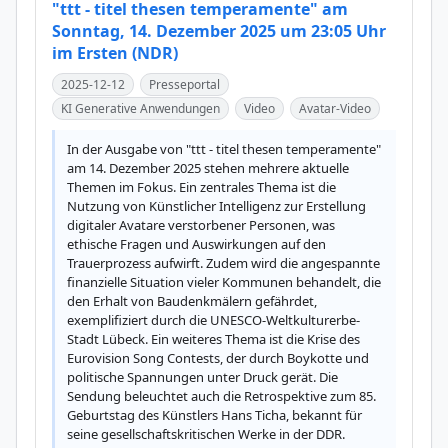
"ttt - titel thesen temperamente" am
Sonntag, 14. Dezember 2025 um 23:05 Uhr
im Ersten (NDR)
2025-12-12
Presseportal
KI Generative Anwendungen
Video
Avatar-Video
In der Ausgabe von "ttt - titel thesen temperamente" 
am 14. Dezember 2025 stehen mehrere aktuelle 
Themen im Fokus. Ein zentrales Thema ist die 
Nutzung von Künstlicher Intelligenz zur Erstellung 
digitaler Avatare verstorbener Personen, was 
ethische Fragen und Auswirkungen auf den 
Trauerprozess aufwirft. Zudem wird die angespannte 
finanzielle Situation vieler Kommunen behandelt, die 
den Erhalt von Baudenkmälern gefährdet, 
exemplifiziert durch die UNESCO-Weltkulturerbe-
Stadt Lübeck. Ein weiteres Thema ist die Krise des 
Eurovision Song Contests, der durch Boykotte und 
politische Spannungen unter Druck gerät. Die 
Sendung beleuchtet auch die Retrospektive zum 85. 
Geburtstag des Künstlers Hans Ticha, bekannt für 
seine gesellschaftskritischen Werke in der DDR. 