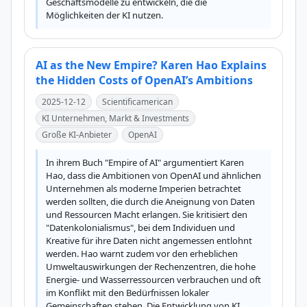
Geschäftsmodelle zu entwickeln, die die 
Möglichkeiten der KI nutzen.
AI as the New Empire? Karen Hao Explains
the Hidden Costs of OpenAI’s Ambitions
2025-12-12
Scientificamerican
KI Unternehmen, Markt & Investments
Große KI-Anbieter
OpenAI
In ihrem Buch "Empire of AI" argumentiert Karen 
Hao, dass die Ambitionen von OpenAI und ähnlichen 
Unternehmen als moderne Imperien betrachtet 
werden sollten, die durch die Aneignung von Daten 
und Ressourcen Macht erlangen. Sie kritisiert den 
"Datenkolonialismus", bei dem Individuen und 
Kreative für ihre Daten nicht angemessen entlohnt 
werden. Hao warnt zudem vor den erheblichen 
Umweltauswirkungen der Rechenzentren, die hohe 
Energie- und Wasserressourcen verbrauchen und oft 
im Konflikt mit den Bedürfnissen lokaler 
Gemeinschaften stehen. Die Entwicklung von KI 