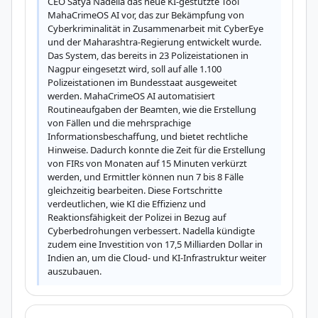
CEO Satya Nadella das neue KI-gestützte Tool 
MahaCrimeOS AI vor, das zur Bekämpfung von 
Cyberkriminalität in Zusammenarbeit mit CyberEye 
und der Maharashtra-Regierung entwickelt wurde. 
Das System, das bereits in 23 Polizeistationen in 
Nagpur eingesetzt wird, soll auf alle 1.100 
Polizeistationen im Bundesstaat ausgeweitet 
werden. MahaCrimeOS AI automatisiert 
Routineaufgaben der Beamten, wie die Erstellung 
von Fällen und die mehrsprachige 
Informationsbeschaffung, und bietet rechtliche 
Hinweise. Dadurch konnte die Zeit für die Erstellung 
von FIRs von Monaten auf 15 Minuten verkürzt 
werden, und Ermittler können nun 7 bis 8 Fälle 
gleichzeitig bearbeiten. Diese Fortschritte 
verdeutlichen, wie KI die Effizienz und 
Reaktionsfähigkeit der Polizei in Bezug auf 
Cyberbedrohungen verbessert. Nadella kündigte 
zudem eine Investition von 17,5 Milliarden Dollar in 
Indien an, um die Cloud- und KI-Infrastruktur weiter 
auszubauen.