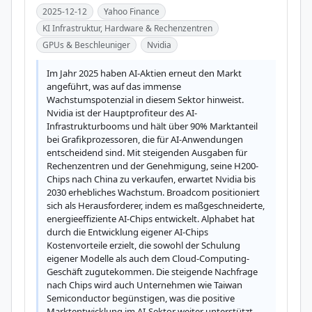
2025-12-12
Yahoo Finance
KI Infrastruktur, Hardware & Rechenzentren
GPUs & Beschleuniger
Nvidia
Im Jahr 2025 haben AI-Aktien erneut den Markt 
angeführt, was auf das immense 
Wachstumspotenzial in diesem Sektor hinweist. 
Nvidia ist der Hauptprofiteur des AI-
Infrastrukturbooms und hält über 90% Marktanteil 
bei Grafikprozessoren, die für AI-Anwendungen 
entscheidend sind. Mit steigenden Ausgaben für 
Rechenzentren und der Genehmigung, seine H200-
Chips nach China zu verkaufen, erwartet Nvidia bis 
2030 erhebliches Wachstum. Broadcom positioniert 
sich als Herausforderer, indem es maßgeschneiderte, 
energieeffiziente AI-Chips entwickelt. Alphabet hat 
durch die Entwicklung eigener AI-Chips 
Kostenvorteile erzielt, die sowohl der Schulung 
eigener Modelle als auch dem Cloud-Computing-
Geschäft zugutekommen. Die steigende Nachfrage 
nach Chips wird auch Unternehmen wie Taiwan 
Semiconductor begünstigen, was die positive 
Marktentwicklung im AI-Sektor weiter unterstützt.