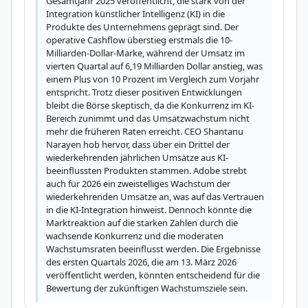
Gesamtjahr 2025 veröffentlicht, die stark von der 
Integration künstlicher Intelligenz (KI) in die 
Produkte des Unternehmens geprägt sind. Der 
operative Cashflow überstieg erstmals die 10-
Milliarden-Dollar-Marke, während der Umsatz im 
vierten Quartal auf 6,19 Milliarden Dollar anstieg, was 
einem Plus von 10 Prozent im Vergleich zum Vorjahr 
entspricht. Trotz dieser positiven Entwicklungen 
bleibt die Börse skeptisch, da die Konkurrenz im KI-
Bereich zunimmt und das Umsatzwachstum nicht 
mehr die früheren Raten erreicht. CEO Shantanu 
Narayen hob hervor, dass über ein Drittel der 
wiederkehrenden jährlichen Umsätze aus KI-
beeinflussten Produkten stammen. Adobe strebt 
auch für 2026 ein zweistelliges Wachstum der 
wiederkehrenden Umsätze an, was auf das Vertrauen 
in die KI-Integration hinweist. Dennoch könnte die 
Marktreaktion auf die starken Zahlen durch die 
wachsende Konkurrenz und die moderaten 
Wachstumsraten beeinflusst werden. Die Ergebnisse 
des ersten Quartals 2026, die am 13. März 2026 
veröffentlicht werden, könnten entscheidend für die 
Bewertung der zukünftigen Wachstumsziele sein.