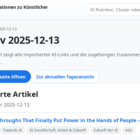
tionen zu Künstlicher
KI Suche
025-12-13
iv 2025-12-13
t zeigt alle importierten KI-Links und die zugehörigen Zusamme
.
seite öffnen
Zur aktuellen Tagesansicht
rte Artikel
ür 2025-12-13.
throughs That Finally Put Power in the Hands of People 
Towards AI
KI Gesellschaft, Arbeit & Zukunft
Zukunft der KI
AGI