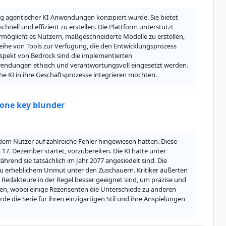
ng agentischer KI-Anwendungen konzipiert wurde. Sie bietet 
hnell und effizient zu erstellen. Die Plattform unterstützt 
möglicht es Nutzern, maßgeschneiderte Modelle zu erstellen, 
eihe von Tools zur Verfügung, die den Entwicklungsprozess 
Aspekt von Bedrock sind die implementierten 
Anwendungen ethisch und verantwortungsvoll eingesetzt werden. 
 KI in ihre Geschäftsprozesse integrieren möchten.
 one key blunder
dem Nutzer auf zahlreiche Fehler hingewiesen hatten. Diese 
 17. Dezember startet, vorzubereiten. Die KI hatte unter 
rend sie tatsächlich im Jahr 2077 angesiedelt sind. Die 
zu erheblichem Unmut unter den Zuschauern. Kritiker äußerten 
Redakteure in der Regel besser geeignet sind, um präzise und 
iken, wobei einige Rezensenten die Unterschiede zu anderen 
 die Serie für ihren einzigartigen Stil und ihre Anspielungen 