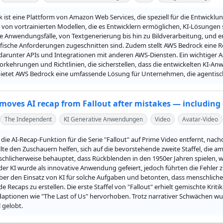
ist eine Plattform von Amazon Web Services, die speziell für die Entwicklu
l von vortrainierten Modellen, die es Entwicklern ermöglichen, KI-Lösungen sc
e Anwendungsfälle, von Textgenerierung bis hin zu Bildverarbeitung, und er
zifische Anforderungen zugeschnitten sind. Zudem stellt AWS Bedrock eine R
 darunter APIs und Integrationen mit anderen AWS-Diensten. Ein wichtiger 
orkehrungen und Richtlinien, die sicherstellen, dass die entwickelten KI-
ietet AWS Bedrock eine umfassende Lösung für Unternehmen, die agentische
oves AI recap from Fallout after mistakes — including
The Independent
KI Generative Anwendungen
Video
Avatar-Video
ie AI-Recap-Funktion für die Serie "Fallout" auf Prime Video entfernt, nach
lte den Zuschauern helfen, sich auf die bevorstehende zweite Staffel, die am
chlicherweise behauptet, dass Rückblenden in den 1950er Jahren spielen, wäh
der KI wurde als innovative Anwendung gefeiert, jedoch führten die Fehler 
er den Einsatz von KI für solche Aufgaben und betonten, dass menschliche 
 Recaps zu erstellen. Die erste Staffel von "Fallout" erhielt gemischte Krit
aptionen wie "The Last of Us" hervorhoben. Trotz narrativer Schwächen wurde
l gelobt.