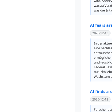
wird. Andre
was zu Verz
was die Entw
AI fears a
2025-12-13
In der aktu
eine nachlas
enttäuschen
ermöglichen
und -ausbli
Federal Res
zurückbliebe
Wachstum bi
AI finds a
2025-12-13
Forscher der