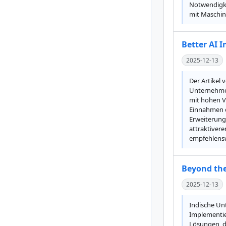
Notwendigkei
mit Maschi
Better AI I
2025-12-13
Der Artikel 
Unternehmen
mit hohen Ve
Einnahmen d
Erweiterung 
attraktivere
empfehlenswe
Beyond the
2025-12-13
Indische Unt
Implementie
Lösungen, di