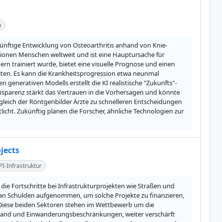
n
ukünftige Entwicklung von Osteoarthritis anhand von Knie-
lionen Menschen weltweit und ist eine Hauptursache für 
n trainiert wurde, bietet eine visuelle Prognose und einen 
lten. Es kann die Krankheitsprogression etwa neunmal 
n generativen Modells erstellt die KI realistische "Zukunfts"-
nsparenz stärkt das Vertrauen in die Vorhersagen und könnte 
gleich der Röntgenbilder Ärzte zu schnelleren Entscheidungen 
ht. Zukünftig planen die Forscher, ähnliche Technologien zur 
jects
PI-Infrastruktur
e Fortschritte bei Infrastrukturprojekten wie Straßen und 
n Schulden aufgenommen, um solche Projekte zu finanzieren, 
Diese beiden Sektoren stehen im Wettbewerb um die 
stand und Einwanderungsbeschränkungen, weiter verschärft 