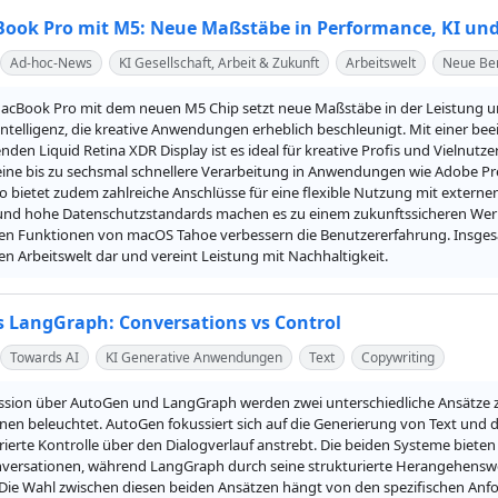
ook Pro mit M5: Neue Maßstäbe in Performance, KI un
Ad-hoc-News
KI Gesellschaft, Arbeit & Zukunft
Arbeitswelt
Neue Ber
acBook Pro mit dem neuen M5 Chip setzt neue Maßstäbe in der Leistung und 
Intelligenz, die kreative Anwendungen erheblich beschleunigt. Mit einer b
den Liquid Retina XDR Display ist es ideal für kreative Profis und Vielnut
ine bis zu sechsmal schnellere Verarbeitung in Anwendungen wie Adobe Prem
 bietet zudem zahlreiche Anschlüsse für eine flexible Nutzung mit externe
nd hohe Datenschutzstandards machen es zu einem zukunftssicheren Werkz
en Funktionen von macOS Tahoe verbessern die Benutzererfahrung. Insgesa
en Arbeitswelt dar und vereint Leistung mit Nachhaltigkeit.
 LangGraph: Conversations vs Control
Towards AI
KI Generative Anwendungen
Text
Copywriting
ussion über AutoGen und LangGraph werden zwei unterschiedliche Ansätze 
nen beleuchtet. AutoGen fokussiert sich auf die Generierung von Text und 
rierte Kontrolle über den Dialogverlauf anstrebt. Die beiden Systeme bieten
nversationen, während LangGraph durch seine strukturierte Herangehenswe
Die Wahl zwischen diesen beiden Ansätzen hängt von den spezifischen Anfor