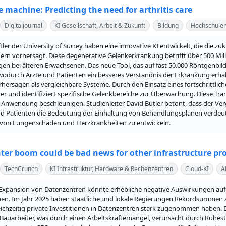
e machine: Predicting the need for arthritis care
Digitaljournal
KI Gesellschaft, Arbeit & Zukunft
Bildung
Hochschule
ler der University of Surrey haben eine innovative KI entwickelt, die die z
ern vorhersagt. Diese degenerative Gelenkerkrankung betrifft über 500 Mil
n bei älteren Erwachsenen. Das neue Tool, das auf fast 50.000 Röntgenbilder
 wodurch Ärzte und Patienten ein besseres Verständnis der Erkrankung erha
rhersagen als vergleichbare Systeme. Durch den Einsatz eines fortschrittliche
er und identifiziert spezifische Gelenkbereiche zur Überwachung. Diese Tra
e Anwendung beschleunigen. Studienleiter David Butler betont, dass der Ver
nd Patienten die Bedeutung der Einhaltung von Behandlungsplänen verdeutlic
von Lungenschäden und Herzkrankheiten zu entwickeln.
nter boom could be bad news for other infrastructure pro
TechCrunch
KI Infrastruktur, Hardware & Rechenzentren
Cloud-KI
A
 Expansion von Datenzentren könnte erhebliche negative Auswirkungen auf di
en. Im Jahr 2025 haben staatliche und lokale Regierungen Rekordsummen a
ichzeitig private Investitionen in Datenzentren stark zugenommen haben. 
Bauarbeiter, was durch einen Arbeitskräftemangel, verursacht durch Ruhe