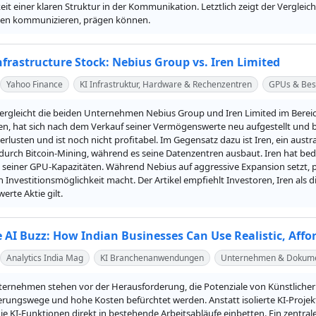
t einer klaren Struktur in der Kommunikation. Letztlich zeigt der Vergleich,
nen kommunizieren, prägen können.
nfrastructure Stock: Nebius Group vs. Iren Limited
Yahoo Finance
KI Infrastruktur, Hardware & Rechenzentren
GPUs & Bes
vergleicht die beiden Unternehmen Nebius Group und Iren Limited im Bereich 
, hat sich nach dem Verkauf seiner Vermögenswerte neu aufgestellt und bie
rlusten und ist noch nicht profitabel. Im Gegensatz dazu ist Iren, ein austr
urch Bitcoin-Mining, während es seine Datenzentren ausbaut. Iren hat bede
seiner GPU-Kapazitäten. Während Nebius auf aggressive Expansion setzt, prof
n Investitionsmöglichkeit macht. Der Artikel empfiehlt Investoren, Iren als 
rte Aktie gilt.
 AI Buzz: How Indian Businesses Can Use Realistic, Affor
Analytics India Mag
KI Branchenanwendungen
Unternehmen & Dokum
ernehmen stehen vor der Herausforderung, die Potenziale von Künstlicher In
rungswege und hohe Kosten befürchtet werden. Anstatt isolierte KI-Projekt
e KI-Funktionen direkt in bestehende Arbeitsabläufe einbetten. Ein zentrale