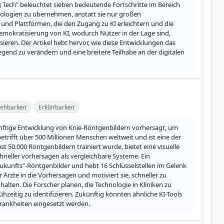
g Tech" beleuchtet sieben bedeutende Fortschritte im Bereich 
hnologien zu übernehmen, anstatt sie nur großen 
d Plattformen, die den Zugang zu KI erleichtern und die 
emokratisierung von KI, wodurch Nutzer in der Lage sind, 
eren. Der Artikel hebt hervor, wie diese Entwicklungen das 
gend zu verändern und eine breitere Teilhabe an der digitalen 
ehbarkeit
Erklärbarkeit
künftige Entwicklung von Knie-Röntgenbildern vorhersagt, um 
trifft über 500 Millionen Menschen weltweit und ist eine der 
 50.000 Röntgenbildern trainiert wurde, bietet eine visuelle 
eller vorhersagen als vergleichbare Systeme. Ein 
 "Zukunfts"-Röntgenbilder und hebt 16 Schlüsselstellen im Gelenk 
rzte in die Vorhersagen und motiviert sie, schneller zu 
lten. Die Forscher planen, die Technologie in Kliniken zu 
zeitig zu identifizieren. Zukünftig könnten ähnliche KI-Tools 
rankheiten eingesetzt werden.