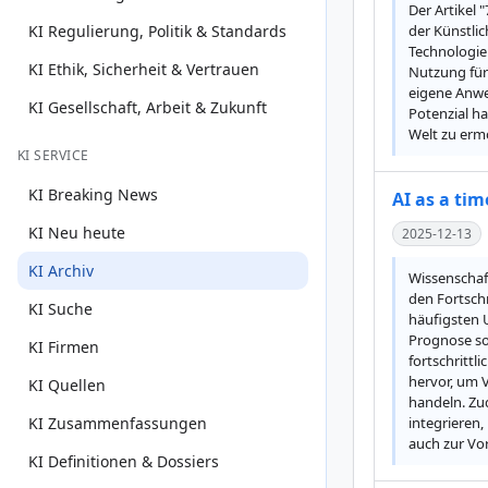
Der Artikel 
KI Regulierung, Politik & Standards
der Künstlic
Technologie
KI Ethik, Sicherheit & Vertrauen
Nutzung für 
eigene Anwen
KI Gesellschaft, Arbeit & Zukunft
Potenzial ha
Welt zu erm
KI SERVICE
KI Breaking News
AI as a tim
KI Neu heute
2025-12-13
KI Archiv
Wissenschaft
den Fortschr
KI Suche
häufigsten U
Prognose so
KI Firmen
fortschrittl
hervor, um V
KI Quellen
handeln. Zud
KI Zusammenfassungen
integrieren,
auch zur Vo
KI Definitionen & Dossiers