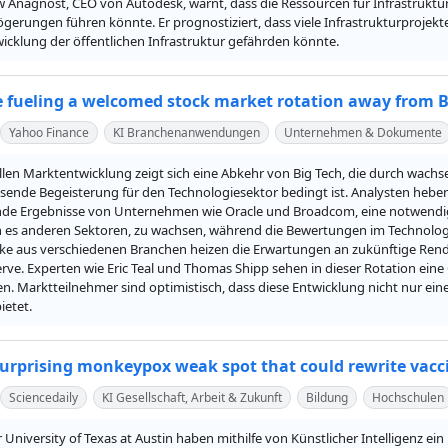
w Anagnost, CEO von Autodesk, warnt, dass die Ressourcen für Infrastrukt
ögerungen führen könnte. Er prognostiziert, dass viele Infrastrukturproj
icklung der öffentlichen Infrastruktur gefährden könnte.
re fueling a welcomed stock market rotation away from B
Yahoo Finance
KI Branchenanwendungen
Unternehmen & Dokumente
ellen Marktentwicklung zeigt sich eine Abkehr von Big Tech, die durch wac
sende Begeisterung für den Technologiesektor bedingt ist. Analysten heben 
de Ergebnisse von Unternehmen wie Oracle und Broadcom, eine notwendige
 es anderen Sektoren, zu wachsen, während die Bewertungen im Technolog
cke aus verschiedenen Branchen heizen die Erwartungen an zukünftige Rendi
erve. Experten wie Eric Teal und Thomas Shipp sehen in dieser Rotation ein
n. Marktteilnehmer sind optimistisch, dass diese Entwicklung nicht nur ein
etet.
 surprising monkeypox weak spot that could rewrite vacc
Sciencedaily
KI Gesellschaft, Arbeit & Zukunft
Bildung
Hochschulen
 University of Texas at Austin haben mithilfe von Künstlicher Intelligenz e