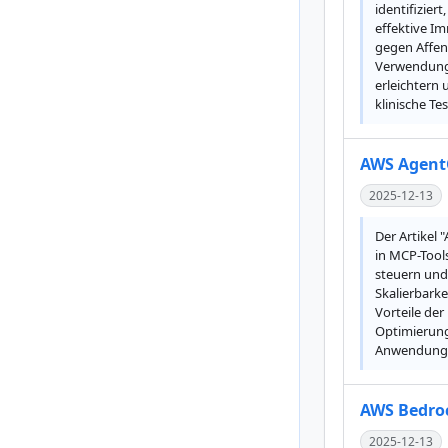
identifizier
effektive I
gegen Affen
Verwendung 
erleichtern
klinische T
AWS AgentC
2025-12-13
Der Artikel
in MCP-Tools
steuern und 
Skalierbarke
Vorteile de
Optimierung 
Anwendungsb
AWS Bedroc
2025-12-13