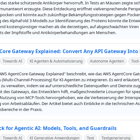
t, das starke schützende Antikörper hervorruft. In Tests an Mäusen zeigte sich
mmunantwort erzeugte. Diese Entdeckung eröffnet vielversprechende Perspekt
pocken und könnte auch zukünftige Bekämpfungsstrategien gegen Pocken un
des AlphaFold 3-Modells zur Identifizierung des Proteins könnte die Entw
 und kostengünstiger machen als die derzeitigen, auf abgeschwächten Viren
ests der Impfstoffe und Antikörperbehandlungen am Menschen.
ore Gateway Explained: Convert Any API Gateway Into 
Towards AI
KI Agenten & Automatisierung
Autonome Agenten
Tool
 "AWS AgentCore Gateway Explained" beschreibt, wie das AWS AgentCore Gate
 (Multi-Channel-Processing) für KI-Agenten zu integrieren. Es wird erläutert,
zu verwalten, indem sie auf unterschiedliche Datenquellen und Dienste zugre
it des Gateways, das Entwicklern hilft, maßgeschneiderte Lösungen für spez
r Nutzung von MCP-Tools hervorgehoben, wie die Verbesserung der Interope
von Arbeitsabläufen. Der Artikel bietet auch Einblicke in die technischen 
ereiche in der Praxis.
k for Agentic AI: Models, Tools, and Guardrails
Towards AI
KI Generative Anwendungen
Text
Textgenerierung