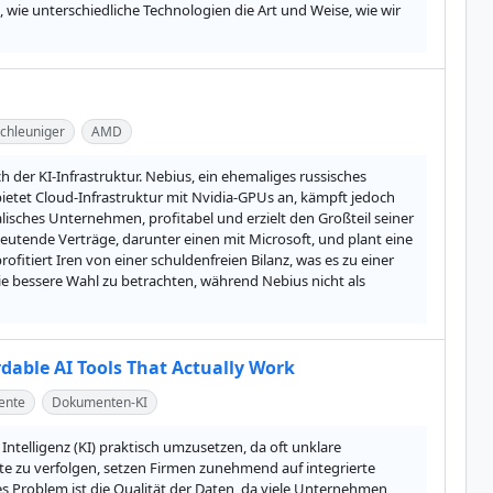
 wie unterschiedliche Technologien die Art und Weise, wie wir 
chleuniger
AMD
der KI-Infrastruktur. Nebius, ein ehemaliges russisches 
tet Cloud-Infrastruktur mit Nvidia-GPUs an, kämpft jedoch 
alisches Unternehmen, profitabel und erzielt den Großteil seiner 
utende Verträge, darunter einen mit Microsoft, und plant eine 
itiert Iren von einer schuldenfreien Bilanz, was es zu einer 
die bessere Wahl zu betrachten, während Nebius nicht als 
dable AI Tools That Actually Work
ente
Dokumenten-KI
telligenz (KI) praktisch umzusetzen, da oft unklare 
e zu verfolgen, setzen Firmen zunehmend auf integrierte 
s Problem ist die Qualität der Daten, da viele Unternehmen 