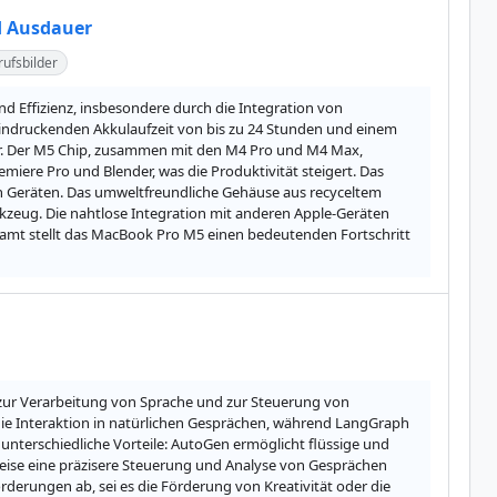
d Ausdauer
ufsbilder
Effizienz, insbesondere durch die Integration von 
eeindruckenden Akkulaufzeit von bis zu 24 Stunden und einem 
zer. Der M5 Chip, zusammen mit den M4 Pro und M4 Max, 
iere Pro und Blender, was die Produktivität steigert. Das 
n Geräten. Das umweltfreundliche Gehäuse aus recyceltem 
eug. Die nahtlose Integration mit anderen Apple-Geräten 
mt stellt das MacBook Pro M5 einen bedeutenden Fortschritt 
zur Verarbeitung von Sprache und zur Steuerung von 
die Interaktion in natürlichen Gesprächen, während LangGraph 
 unterschiedliche Vorteile: AutoGen ermöglicht flüssige und 
ise eine präzisere Steuerung und Analyse von Gesprächen 
derungen ab, sei es die Förderung von Kreativität oder die 