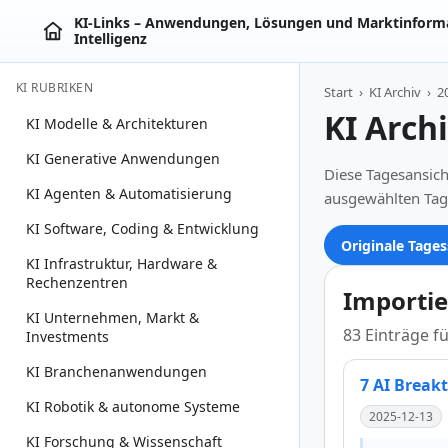
KI‑Links – Anwendungen, Lösungen und Marktinforma
Intelligenz
KI RUBRIKEN
Start
›
KI Archiv
›
2
KI Arch
KI Modelle & Architekturen
KI Generative Anwendungen
Diese Tagesansich
KI Agenten & Automatisierung
ausgewählten Tag
KI Software, Coding & Entwicklung
Originale Tages
KI Infrastruktur, Hardware &
Rechenzentren
Importie
KI Unternehmen, Markt &
83 Einträge f
Investments
KI Branchenanwendungen
7 AI Break
KI Robotik & autonome Systeme
2025-12-13
KI Forschung & Wissenschaft