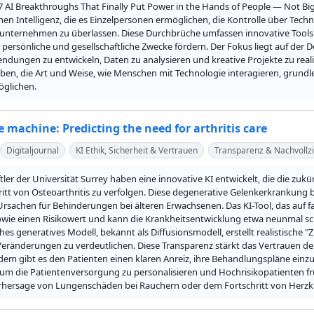
"7 AI Breakthroughs That Finally Put Power in the Hands of People — Not Bi
hen Intelligenz, die es Einzelpersonen ermöglichen, die Kontrolle über Tec
unternehmen zu überlassen. Diese Durchbrüche umfassen innovative Tools un
persönliche und gesellschaftliche Zwecke fördern. Der Fokus liegt auf der D
dungen zu entwickeln, Daten zu analysieren und kreative Projekte zu realisi
ben, die Art und Weise, wie Menschen mit Technologie interagieren, grundle
öglichen.
e machine: Predicting the need for arthritis care
Digitaljournal
KI Ethik, Sicherheit & Vertrauen
Transparenz & Nachvollzi
ler der Universität Surrey haben eine innovative KI entwickelt, die die zu
itt von Osteoarthritis zu verfolgen. Diese degenerative Gelenkerkrankung be
rsachen für Behinderungen bei älteren Erwachsenen. Das KI-Tool, das auf fast
wie einen Risikowert und kann die Krankheitsentwicklung etwa neunmal schn
iches generatives Modell, bekannt als Diffusionsmodell, erstellt realistische
eränderungen zu verdeutlichen. Diese Transparenz stärkt das Vertrauen der Ä
em gibt es den Patienten einen klaren Anreiz, ihre Behandlungspläne einzuha
 um die Patientenversorgung zu personalisieren und Hochrisikopatienten früh
rhersage von Lungenschäden bei Rauchern oder dem Fortschritt von Herzk