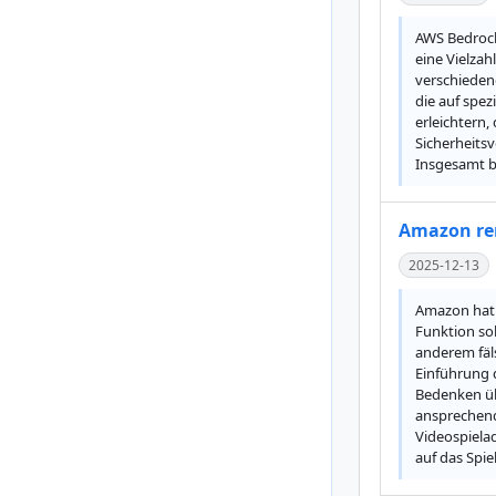
AWS Bedrock 
eine Vielzah
verschieden
die auf spe
erleichtern,
Sicherheitsv
Insgesamt b
Amazon rem
2025-12-13
Amazon hat d
Funktion sol
anderem fäls
Einführung 
Bedenken üb
ansprechende
Videospielad
auf das Spie