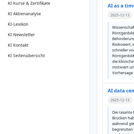
KI Kurse & Zertifikate
AI as a tim
KI Aktienanalyse
2025-12-13
KI-Lexikon
Wissenschaft
Röntgenbild
KI Newsletter
Behinderunge
Risikowert,
KI Kontakt
schneller vo
KI Seitenübersicht
Röntgenbild
die klinisch
motiviert u
Vorhersage 
AI data ce
2025-12-13
Die rasante
Brücken hab
während gle
begrenzten 