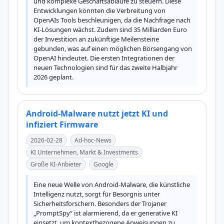
und komplexe Geschäftsabläufe zu steuern. Diese 
Entwicklungen könnten die Verbreitung von 
OpenAIs Tools beschleunigen, da die Nachfrage nach 
KI-Lösungen wächst. Zudem sind 35 Milliarden Euro 
der Investition an zukünftige Meilensteine 
gebunden, was auf einen möglichen Börsengang von 
OpenAI hindeutet. Die ersten Integrationen der 
neuen Technologien sind für das zweite Halbjahr 
2026 geplant.
Android-Malware nutzt jetzt KI und
infiziert Firmware
2026-02-28
Ad-hoc-News
KI Unternehmen, Markt & Investments
Große KI-Anbieter
Google
Eine neue Welle von Android-Malware, die künstliche 
Intelligenz nutzt, sorgt für Besorgnis unter 
Sicherheitsforschern. Besonders der Trojaner 
„PromptSpy“ ist alarmierend, da er generative KI 
einsetzt, um kontextbezogene Anweisungen zu 