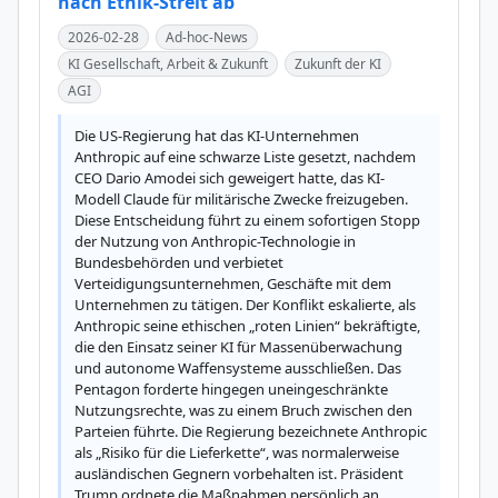
nach Ethik-Streit ab
2026-02-28
Ad-hoc-News
KI Gesellschaft, Arbeit & Zukunft
Zukunft der KI
AGI
Die US-Regierung hat das KI-Unternehmen 
Anthropic auf eine schwarze Liste gesetzt, nachdem 
CEO Dario Amodei sich geweigert hatte, das KI-
Modell Claude für militärische Zwecke freizugeben. 
Diese Entscheidung führt zu einem sofortigen Stopp 
der Nutzung von Anthropic-Technologie in 
Bundesbehörden und verbietet 
Verteidigungsunternehmen, Geschäfte mit dem 
Unternehmen zu tätigen. Der Konflikt eskalierte, als 
Anthropic seine ethischen „roten Linien“ bekräftigte, 
die den Einsatz seiner KI für Massenüberwachung 
und autonome Waffensysteme ausschließen. Das 
Pentagon forderte hingegen uneingeschränkte 
Nutzungsrechte, was zu einem Bruch zwischen den 
Parteien führte. Die Regierung bezeichnete Anthropic 
als „Risiko für die Lieferkette“, was normalerweise 
ausländischen Gegnern vorbehalten ist. Präsident 
Trump ordnete die Maßnahmen persönlich an. 