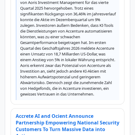
von Aoris Investment Management für das vierte 
Quartal 2025 hervorgehoben. Trotz eines 
signifikanten Rückgangs von 36,46% im Jahresverlauf 
konnte die Aktie im Dezemberquartal um 9% 
zulegen. Investoren äußern Bedenken, dass KI-Tools 
die Dienstleistungen von Accenture automatisieren 
könnten, was zu einer schwachen 
Gesamtperformance beigetragen hat. Im ersten 
Quartal des Geschäftsjahres 2026 meldete Accenture 
einen Umsatz von 18,7 Milliarden US-Dollar, was 
einem Anstieg von 5% in lokaler Währung entspricht. 
Aoris erkennt zwar das Potenzial von Accenture als 
Investition an, sieht jedoch andere KI-Aktien mit 
höherem Aufwärtspotenzial und geringerem 
Abwärtsrisiko. Dennoch zeigt die zunehmende Zahl 
von Hedgefonds, die in Accenture investieren, ein 
gewisses Vertrauen in das Unternehmen.
Accrete AI and Ocient Announce
Partnership Empowering National Security
Customers To Turn Massive Data into