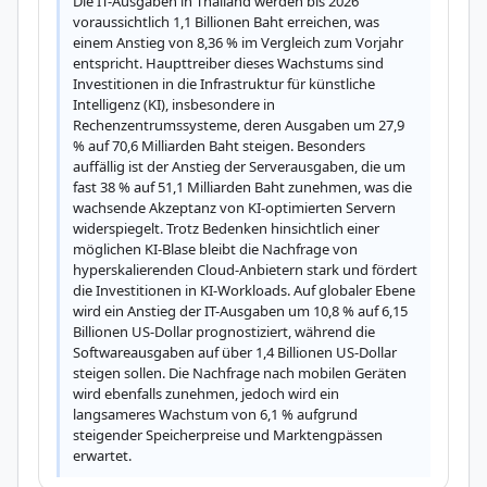
Die IT-Ausgaben in Thailand werden bis 2026 
voraussichtlich 1,1 Billionen Baht erreichen, was 
einem Anstieg von 8,36 % im Vergleich zum Vorjahr 
entspricht. Haupttreiber dieses Wachstums sind 
Investitionen in die Infrastruktur für künstliche 
Intelligenz (KI), insbesondere in 
Rechenzentrumssysteme, deren Ausgaben um 27,9 
% auf 70,6 Milliarden Baht steigen. Besonders 
auffällig ist der Anstieg der Serverausgaben, die um 
fast 38 % auf 51,1 Milliarden Baht zunehmen, was die 
wachsende Akzeptanz von KI-optimierten Servern 
widerspiegelt. Trotz Bedenken hinsichtlich einer 
möglichen KI-Blase bleibt die Nachfrage von 
hyperskalierenden Cloud-Anbietern stark und fördert 
die Investitionen in KI-Workloads. Auf globaler Ebene 
wird ein Anstieg der IT-Ausgaben um 10,8 % auf 6,15 
Billionen US-Dollar prognostiziert, während die 
Softwareausgaben auf über 1,4 Billionen US-Dollar 
steigen sollen. Die Nachfrage nach mobilen Geräten 
wird ebenfalls zunehmen, jedoch wird ein 
langsameres Wachstum von 6,1 % aufgrund 
steigender Speicherpreise und Marktengpässen 
erwartet.