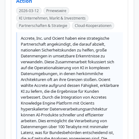
Action
2026-03-12
Prnewswire
KI Unternehmen, Markt & Investments
Partnerschaften & Strategie
Cloud-Kooperationen
Accrete, Inc. und Ocient haben eine strategische 
Partnerschaft angekündigt, die darauf abzielt, 
nationalen Sicherheitskunden zu helfen, große 
Datenmengen in umsetzbare Erkenntnisse zu 
verwandeln. Diese Zusammenarbeit fokussiert sich 
auf die Operationalisierung von KI in komplexen 
Datenumgebungen, in denen herkömmliche 
Architekturen oft an ihre Grenzen stoßen. Ocient 
wählte Accrete aufgrund dessen Fähigkeit, erklärbare 
KI zu liefern, die die Ergebnisse für Kunden 
verbessert. Durch die Integration von Accretes 
Knowledge Engine Platform mit Ocients 
hyperskalierter Datenverarbeitungsarchitektur 
können AI-Produkte schneller und effizienter 
arbeiten. Dies ermöglicht die Verarbeitung von 
Datenmengen über 100 Terabyte mit minimaler 
Latenz, was für Bundesbehörden entscheidend ist, 
die auf zeitnahe Analysen angewiesen sind. Die 