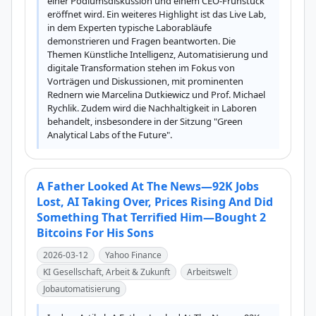
einer Podiumsdiskussion und einem CEO-Frühstück 
eröffnet wird. Ein weiteres Highlight ist das Live Lab, 
in dem Experten typische Laborabläufe 
demonstrieren und Fragen beantworten. Die 
Themen Künstliche Intelligenz, Automatisierung und 
digitale Transformation stehen im Fokus von 
Vorträgen und Diskussionen, mit prominenten 
Rednern wie Marcelina Dutkiewicz und Prof. Michael 
Rychlik. Zudem wird die Nachhaltigkeit in Laboren 
behandelt, insbesondere in der Sitzung "Green 
Analytical Labs of the Future".
A Father Looked At The News—92K Jobs
Lost, AI Taking Over, Prices Rising And Did
Something That Terrified Him—Bought 2
Bitcoins For His Sons
2026-03-12
Yahoo Finance
KI Gesellschaft, Arbeit & Zukunft
Arbeitswelt
Jobautomatisierung