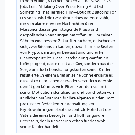
In dem Artikel „A Father Looked At The News—92K 
Jobs Lost, AI Taking Over, Prices Rising And Did 
Something That Terrified Him—Bought 2 Bitcoins For 
His Sons“ wird die Geschichte eines Vaters erzählt, 
der von alarmierenden Nachrichten über 
Massenentlassungen, steigende Preise und 
geopolitische Spannungen betroffen ist. Um seinen 
Söhnen eine bessere Zukunft zu sichern, entschied er 
sich, zwei Bitcoins zu kaufen, obwohl ihm die Risiken 
von Kryptowährungen bewusst sind und er kein 
Finanzexperte ist. Diese Entscheidung war für ihn 
beängstigend, da sie nicht aus Gier, sondern aus der 
Sorge um die Lebenshaltungskosten seiner Kinder 
resultierte. In einem Brief an seine Söhne erklärte er, 
dass Bitcoin ihr Leben entweder verändern oder sie 
demütigen könnte. Viele Eltern konnten sich mit 
seiner Motivation identifizieren und berichteten von 
ähnlichen Maßnahmen für ihre eigenen Kinder. Trotz 
praktischer Bedenken zur Verwaltung von 
Kryptowährungen bleibt die zentrale Botschaft des 
Vaters die eines besorgten und hoffnungsvollen 
Elternteils, der in unsicheren Zeiten für das Wohl 
seiner Kinder handelt.