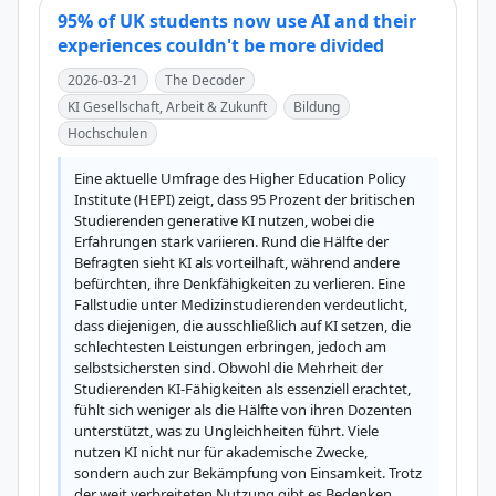
95% of UK students now use AI and their
experiences couldn't be more divided
2026-03-21
The Decoder
KI Gesellschaft, Arbeit & Zukunft
Bildung
Hochschulen
Eine aktuelle Umfrage des Higher Education Policy 
Institute (HEPI) zeigt, dass 95 Prozent der britischen 
Studierenden generative KI nutzen, wobei die 
Erfahrungen stark variieren. Rund die Hälfte der 
Befragten sieht KI als vorteilhaft, während andere 
befürchten, ihre Denkfähigkeiten zu verlieren. Eine 
Fallstudie unter Medizinstudierenden verdeutlicht, 
dass diejenigen, die ausschließlich auf KI setzen, die 
schlechtesten Leistungen erbringen, jedoch am 
selbstsichersten sind. Obwohl die Mehrheit der 
Studierenden KI-Fähigkeiten als essenziell erachtet, 
fühlt sich weniger als die Hälfte von ihren Dozenten 
unterstützt, was zu Ungleichheiten führt. Viele 
nutzen KI nicht nur für akademische Zwecke, 
sondern auch zur Bekämpfung von Einsamkeit. Trotz 
der weit verbreiteten Nutzung gibt es Bedenken 