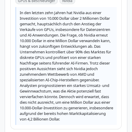
GPUs & Beschleuniger
Nvidia
In den letzten zehn Jahren hat Nvidia aus einer 
Investition von 10.000 Dollar über 2 Millionen Dollar 
gemacht, hauptsächlich durch den Anstieg der 
Verkäufe von GPUs, insbesondere für Datenzentren 
und AI-Anwendungen. Die Frage, ob Nvidia erneut 
10.000 Dollar in eine Million Dollar verwandeln kann, 
hängt von zukünftigen Entwicklungen ab. Das 
Unternehmen kontrolliert über 90% des Marktes für 
diskrete GPUs und profitiert von einer starken 
Nachfrage seitens führender AI-Firmen. Trotz dieser 
positiven Aussichten sieht sich Nvidia jedoch 
zunehmendem Wettbewerb von AMD und 
spezialisierten AI-Chip-Herstellern gegenüber. 
Analysten prognostizieren ein starkes Umsatz- und 
Gewinnwachstum, was die Aktie potenziell fast 
vervierfachen könnte. Dennoch wird erwartet, dass 
dies nicht ausreicht, um eine Million Dollar aus einer 
10.000-Dollar-Investition zu generieren, insbesondere 
aufgrund der bereits hohen Marktkapitalisierung 
von 4,2 Billionen Dollar.