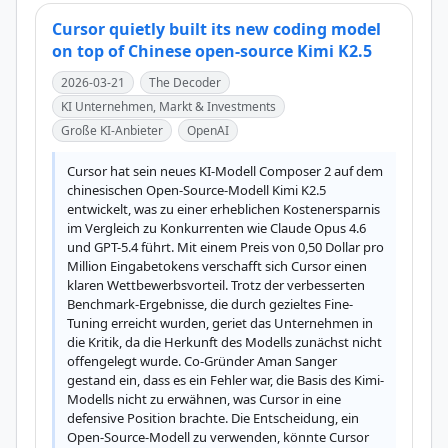
Cursor quietly built its new coding model
on top of Chinese open-source Kimi K2.5
2026-03-21
The Decoder
KI Unternehmen, Markt & Investments
Große KI-Anbieter
OpenAI
Cursor hat sein neues KI-Modell Composer 2 auf dem 
chinesischen Open-Source-Modell Kimi K2.5 
entwickelt, was zu einer erheblichen Kostenersparnis 
im Vergleich zu Konkurrenten wie Claude Opus 4.6 
und GPT-5.4 führt. Mit einem Preis von 0,50 Dollar pro 
Million Eingabetokens verschafft sich Cursor einen 
klaren Wettbewerbsvorteil. Trotz der verbesserten 
Benchmark-Ergebnisse, die durch gezieltes Fine-
Tuning erreicht wurden, geriet das Unternehmen in 
die Kritik, da die Herkunft des Modells zunächst nicht 
offengelegt wurde. Co-Gründer Aman Sanger 
gestand ein, dass es ein Fehler war, die Basis des Kimi-
Modells nicht zu erwähnen, was Cursor in eine 
defensive Position brachte. Die Entscheidung, ein 
Open-Source-Modell zu verwenden, könnte Cursor 