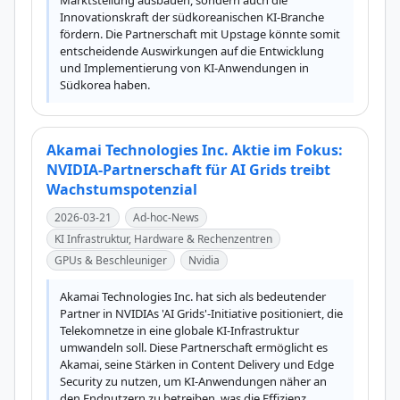
Marktstellung ausbauen, sondern auch die 
Innovationskraft der südkoreanischen KI-Branche 
fördern. Die Partnerschaft mit Upstage könnte somit 
entscheidende Auswirkungen auf die Entwicklung 
und Implementierung von KI-Anwendungen in 
Südkorea haben.
Akamai Technologies Inc. Aktie im Fokus:
NVIDIA-Partnerschaft für AI Grids treibt
Wachstumspotenzial
2026-03-21
Ad-hoc-News
KI Infrastruktur, Hardware & Rechenzentren
GPUs & Beschleuniger
Nvidia
Akamai Technologies Inc. hat sich als bedeutender 
Partner in NVIDIAs 'AI Grids'-Initiative positioniert, die 
Telekomnetze in eine globale KI-Infrastruktur 
umwandeln soll. Diese Partnerschaft ermöglicht es 
Akamai, seine Stärken in Content Delivery und Edge 
Security zu nutzen, um KI-Anwendungen näher an 
den Endnutzern zu betreiben, was die Effizienz 