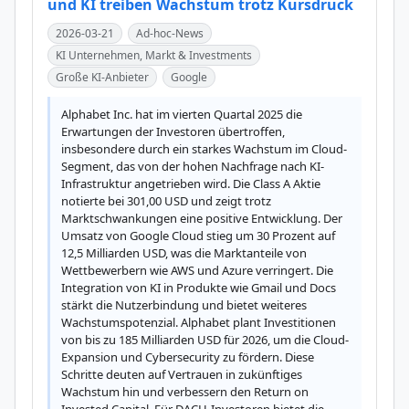
und KI treiben Wachstum trotz Kursdruck
2026-03-21
Ad-hoc-News
KI Unternehmen, Markt & Investments
Große KI-Anbieter
Google
Alphabet Inc. hat im vierten Quartal 2025 die 
Erwartungen der Investoren übertroffen, 
insbesondere durch ein starkes Wachstum im Cloud-
Segment, das von der hohen Nachfrage nach KI-
Infrastruktur angetrieben wird. Die Class A Aktie 
notierte bei 301,00 USD und zeigt trotz 
Marktschwankungen eine positive Entwicklung. Der 
Umsatz von Google Cloud stieg um 30 Prozent auf 
12,5 Milliarden USD, was die Marktanteile von 
Wettbewerbern wie AWS und Azure verringert. Die 
Integration von KI in Produkte wie Gmail und Docs 
stärkt die Nutzerbindung und bietet weiteres 
Wachstumspotenzial. Alphabet plant Investitionen 
von bis zu 185 Milliarden USD für 2026, um die Cloud-
Expansion und Cybersecurity zu fördern. Diese 
Schritte deuten auf Vertrauen in zukünftiges 
Wachstum hin und verbessern den Return on 