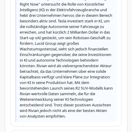
Right Now" untersucht die Rolle von Künstlicher 
Intelligenz (KI) in der Elektrofahrzeugbranche und 
hebt drei Unternehmen hervor, die in diesem Bereich 
besonders aktiv sind. Tesla investiert stark in KI, um 
die vollständige Autonomie seiner Fahrzeuge zu 
erreichen, und hat kürzlich 2 Milliarden Dollar in das 
Start-up xAI gesteckt, um sein Robotaxi-Geschäft zu 
fördern. Lucid Group zeigt großes 
Wachstumspotenzial, sieht sich jedoch finanziellen 
Einschränkungen gegenüber, die seine Investitionen 
in KI und autonome Technologien behindern 
könnten. Rivian wird als vielversprechendster Akteur 
betrachtet, da das Unternehmen über eine solide 
Kapitalbasis verfügt und klare Pläne zur Integration 
von KI in seine Produktion hat. Mit dem 
bevorstehenden Launch seines R2 SUV-Modells kann 
Rivian wertvolle Daten sammeln, die für die 
Weiterentwicklung seiner KI-Technologien 
entscheidend sind. Trotz dieser positiven Aussichten 
wird Rivian jedoch nicht als eine der besten Aktien 
von Analysten empfohlen.