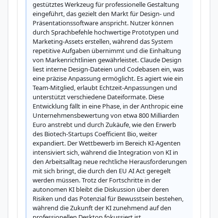
gestütztes Werkzeug für professionelle Gestaltung 
eingeführt, das gezielt den Markt für Design- und 
Präsentationssoftware anspricht. Nutzer können 
durch Sprachbefehle hochwertige Prototypen und 
Marketing-Assets erstellen, während das System 
repetitive Aufgaben übernimmt und die Einhaltung 
von Markenrichtlinien gewährleistet. Claude Design 
liest interne Design-Dateien und Codebasen ein, was 
eine präzise Anpassung ermöglicht. Es agiert wie ein 
Team-Mitglied, erlaubt Echtzeit-Anpassungen und 
unterstützt verschiedene Dateiformate. Diese 
Entwicklung fällt in eine Phase, in der Anthropic eine 
Unternehmensbewertung von etwa 800 Milliarden 
Euro anstrebt und durch Zukäufe, wie den Erwerb 
des Biotech-Startups Coefficient Bio, weiter 
expandiert. Der Wettbewerb im Bereich KI-Agenten 
intensiviert sich, während die Integration von KI in 
den Arbeitsalltag neue rechtliche Herausforderungen 
mit sich bringt, die durch den EU AI Act geregelt 
werden müssen. Trotz der Fortschritte in der 
autonomen KI bleibt die Diskussion über deren 
Risiken und das Potenzial für Bewusstsein bestehen, 
während die Zukunft der KI zunehmend auf den 
professionellen Desktop fokussiert ist.