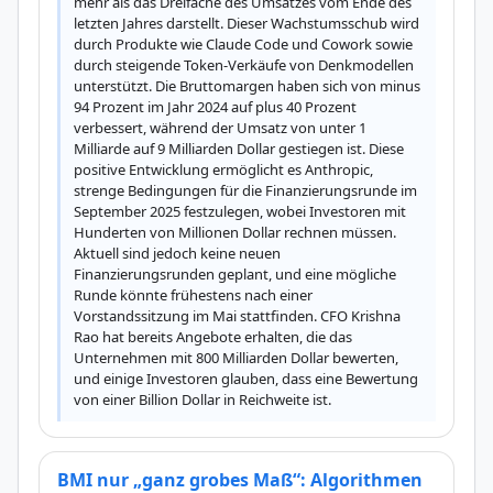
mehr als das Dreifache des Umsatzes vom Ende des 
letzten Jahres darstellt. Dieser Wachstumsschub wird 
durch Produkte wie Claude Code und Cowork sowie 
durch steigende Token-Verkäufe von Denkmodellen 
unterstützt. Die Bruttomargen haben sich von minus 
94 Prozent im Jahr 2024 auf plus 40 Prozent 
verbessert, während der Umsatz von unter 1 
Milliarde auf 9 Milliarden Dollar gestiegen ist. Diese 
positive Entwicklung ermöglicht es Anthropic, 
strenge Bedingungen für die Finanzierungsrunde im 
September 2025 festzulegen, wobei Investoren mit 
Hunderten von Millionen Dollar rechnen müssen. 
Aktuell sind jedoch keine neuen 
Finanzierungsrunden geplant, und eine mögliche 
Runde könnte frühestens nach einer 
Vorstandssitzung im Mai stattfinden. CFO Krishna 
Rao hat bereits Angebote erhalten, die das 
Unternehmen mit 800 Milliarden Dollar bewerten, 
und einige Investoren glauben, dass eine Bewertung 
von einer Billion Dollar in Reichweite ist.
BMI nur „ganz grobes Maß“: Algorithmen