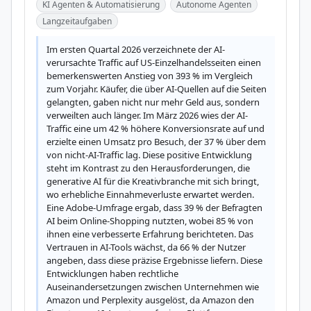
KI Agenten & Automatisierung
Autonome Agenten
Langzeitaufgaben
Im ersten Quartal 2026 verzeichnete der AI-
verursachte Traffic auf US-Einzelhandelsseiten einen 
bemerkenswerten Anstieg von 393 % im Vergleich 
zum Vorjahr. Käufer, die über AI-Quellen auf die Seiten 
gelangten, gaben nicht nur mehr Geld aus, sondern 
verweilten auch länger. Im März 2026 wies der AI-
Traffic eine um 42 % höhere Konversionsrate auf und 
erzielte einen Umsatz pro Besuch, der 37 % über dem 
von nicht-AI-Traffic lag. Diese positive Entwicklung 
steht im Kontrast zu den Herausforderungen, die 
generative AI für die Kreativbranche mit sich bringt, 
wo erhebliche Einnahmeverluste erwartet werden. 
Eine Adobe-Umfrage ergab, dass 39 % der Befragten 
AI beim Online-Shopping nutzten, wobei 85 % von 
ihnen eine verbesserte Erfahrung berichteten. Das 
Vertrauen in AI-Tools wächst, da 66 % der Nutzer 
angeben, dass diese präzise Ergebnisse liefern. Diese 
Entwicklungen haben rechtliche 
Auseinandersetzungen zwischen Unternehmen wie 
Amazon und Perplexity ausgelöst, da Amazon den 