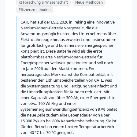
KI Forschung & Wissenschaft
Neue Methoden
Effizienzmethoden
CATL hat auf der ESIE 2026 in Peking eine innovative 
Natrium-Ionen-Batterie vorgestellt, die die 
Anwendungsmöglichkeiten des Unternehmens über 
Elektrofahrzeuge hinaus erweitert und insbesondere 
für großflächige und kommerzielle Energiespeicher 
konzipiert ist. Diese Batterie wird als die erste 
plattformbasierte Natrium-Ionen-Batterie für 
Energiespeicher weltweit positioniert und soll noch 
im Jahr 2026 auf den Markt kommen. Ein 
herausragendes Merkmal ist die Kompatibilität mit 
bestehenden Lithiumspeicherzellen von CATL, was 
die Systemgestaltung und Fertigung vereinfacht und 
die Umstellungskosten für Kunden reduziert. Mit 
einer Kapazität von über 300 Ah, einer Energiedichte 
von etwa 160 Wh/kg und einer 
Systemenergieumwandlungseffizienz von 97% bietet 
die neue Zelle zudem eine Lebensdauer von über 
15.000 Zyklen bei 80% Kapazitätsbeibehaltung. Sie ist 
für den Betrieb in einem breiten Temperaturbereich 
von -40 °C bis 70 °C geeignet.