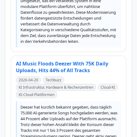
umgesetzt, das ein veraltetes System in eine 
modulare Plattform überführt, um nahtlose 
Datenflüsse zu gewährleisten. Diese Modernisierung 
fördert datengestützte Entscheidungen und 
verbessert die Datenverwaltung durch 
Kategorisierung in verschiedene Qualitätsstufen, mit 
dem Ziel, dass zuverlässige Daten jede Entscheidung 
in den Verkehrsbehörden leiten.
AI Music Floods Deezer With 75K Daily
Uploads, Hits 44% of All Tracks
2026-04-20
Techbuzz
KI Infrastruktur, Hardware & Rechenzentren
Cloud-KI
KI-Cloud-Plattformen
Deezer hat kürzlich bekannt gegeben, dass täglich 
75.000 AI-generierte Songs hochgeladen werden, was 
44 Prozent aller Uploads auf der Plattform ausmacht. 
Trotz dieser hohen Anzahl bleibt der Konsum dieser 
Tracks mit nur 1 bis 3 Prozent des gesamten 
Streamingvolumens gering. Deezer geht aktiv gegen 