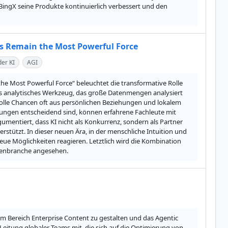
ingX seine Produkte kontinuierlich verbessert und den 
ans Remain the Most Powerful Force
der KI
AGI
 the Most Powerful Force“ beleuchtet die transformative Rolle 
rkes analytisches Werkzeug, das große Datenmengen analysiert 
volle Chancen oft aus persönlichen Beziehungen und lokalem 
ungen entscheidend sind, können erfahrene Fachleute mit 
umentiert, dass KI nicht als Konkurrenz, sondern als Partner 
rstützt. In dieser neuen Ära, in der menschliche Intuition und 
ue Möglichkeiten reagieren. Letztlich wird die Kombination 
lienbranche angesehen.
 Bereich Enterprise Content zu gestalten und das Agentic 
itung globaler Teams mit, die sich auf die Optimierung von 