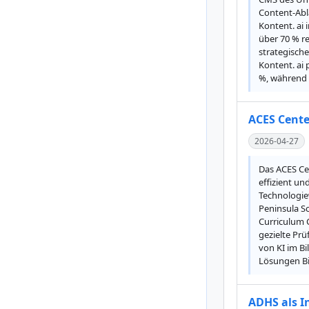
Content-Abl
Kontent. ai
über 70 % re
strategische
Kontent. ai 
%, während d
ACES Center
2026-04-27
Das ACES Ce
effizient u
Technologiew
Peninsula Sc
Curriculum 
gezielte Pr
von KI im Bi
Lösungen Bil
ADHS als 