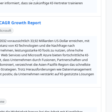
informiert, dass sie zukünftige KI-Vertreter trainieren 
% CAGR Growth Report
icrosoft
32 voraussichtlich 33,92 Milliarden US-Dollar erreichen, mit 
ptanz von KI-Technologien und die Nachfrage nach 
rnehmen, leistungsstarke KI-Tools zu nutzen, ohne hohe 
Web Services und Microsoft Azure bieten fortschrittliche KI-
nt, dass Unternehmen durch Fusionen, Partnerschaften und 
niert, verzeichnet die Asien-Pazifik-Region das schnellste 
ud-Strategien. Trotz Herausforderungen wie Datenmanagement 
t positiv, da Unternehmen verstärkt auf KI-gestützte Lösungen 
iew
ebt die Wichtigkeit hervor, bei der Arbeit mit Künstlicher 