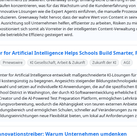
äufen konzentrieren, was für das Wachstum und die Kundenerfahrung von U
 innovative Lösungen wie die Expert Agents einführen, die manuelle Proze
duzieren. Greenaway hebt hervor, dass der wahre Wert von Content in seine
 Ausrichtung soll Unternehmen helfen, effizienter zu arbeiten, Risiken zu 
positioniert sich somit als Vorreiter in der intelligenten Content-Verwaltu
ie betriebliche Effizienz gesteigert wird.
 for Artificial Intelligence Helps Schools Build Smarter, 
Prnewswire
KI Gesellschaft, Arbeit & Zukunft
Zukunft der KI
AGI
nter for Artificial Intelligence entwickelt maßgeschneiderte KI-Lösungen f
nd kostengünstig zu begegnen. Angesichts steigender Bildungstechnologieko
ahl und setzen auf individuelle KI-Anwendungen, die auf die spezifischen Be
hool District in Washington, der durch KI-Softwareentwicklung erhebliche Ei
Creator und die AI-Powered Test Preparation Platform, ermöglichen Lehrkrä
üfungsvorbereitung, wodurch die Abhängigkeit von teuren externen Anbieter
ldungsbereich und ermöglichen Schulen, schneller auf Veränderungen zu reagi
dungseinrichtungen neue Flexibilität bieten, um lokal auf Anforderungen zu
Innovationstreiber: Warum Unternehmen umdenken