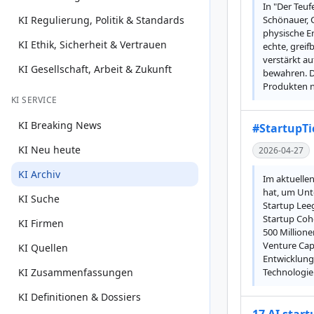
In "Der Teuf
KI Regulierung, Politik & Standards
Schönauer, 
physische E
KI Ethik, Sicherheit & Vertrauen
echte, greif
verstärkt au
KI Gesellschaft, Arbeit & Zukunft
bewahren. D
Produkten n
KI SERVICE
KI Breaking News
#StartupTi
KI Neu heute
2026-04-27
KI Archiv
Im aktuellen
hat, um Unt
KI Suche
Startup Leeg
Startup Coh
KI Firmen
500 Million
Venture Capi
KI Quellen
Entwicklung
KI Zusammenfassungen
Technologie
KI Definitionen & Dossiers