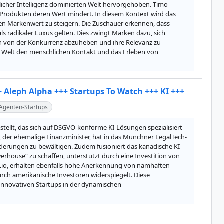
tlicher Intelligenz dominierten Welt hervorgehoben. Timo 
Produkten deren Wert mindert. In diesem Kontext wird das 
 Markenwert zu steigern. Die Zuschauer erkennen, dass 
ls radikaler Luxus gelten. Dies zwingt Marken dazu, sich 
ich von der Konkurrenz abzuheben und ihre Relevanz zu 
n Welt den menschlichen Kontakt und das Erleben von 
++ Aleph Alpha +++ Startups To Watch +++ KI +++
Agenten-Startups
tellt, das sich auf DSGVO-konforme KI-Lösungen spezialisiert 
 der ehemalige Finanzminister, hat in das Münchner LegalTech-
orderungen zu bewältigen. Zudem fusioniert das kanadische KI-
house“ zu schaffen, unterstützt durch eine Investition von 
Lio, erhalten ebenfalls hohe Anerkennung von namhaften 
durch amerikanische Investoren widerspiegelt. Diese 
nnovativen Startups in der dynamischen 