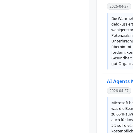
2026-04-27
Die Wahrneh
defokussier
weniger sta
Potenzials n
Unterbrechun
übernimmt u
fördern, kö
Gesundheit u
gut Organis
AI Agents 
2026-04-27
Microsoft h
was die Bear
zu 66 % zuve
auch für ko
5.5 soll die
kostenpflic