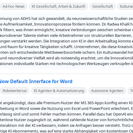
Ad-hoc-News
KI Gesellschaft, Arbeit & Zukunft
Gesellschaft
Kulturw
mung von ADHS hat sich gewandelt, da neurowissenschaftliche Studien zeig
te Aufmerksamkeit, Innovationsprozesse fördern können. Dr. Radwa Khalil
rk filtern, was ihnen ermöglicht, kreative Verbindungen zwischen scheinb
eurodiverser Talente stehen viele Arbeitnehmer vor strukturellen Barrieren,
gen verstärkt werden. Die Integration von KI in den Arbeitsalltag könnte e
nd Raum für kreative Tätigkeiten schafft. Unternehmen, die diese Kreativit
nnten sich entscheidende Wettbewerbsvorteile sichern. Ein Kulturwandel h
nd neurodiverser Vielfalt wird als notwendig erachtet, um die Innovationskr
ationen individuelle Stärken mit technologischen Werkzeugen verknüpfen 
Now Default Interface for Word
Robotwritersai
KI Agenten & Automatisierung
Autonome Agenten
T
at angekündigt, dass alle Premium-Nutzer der MS 365-Apps künftig einen K
beitung in Word sowie die Nutzung von Excel und PowerPoint erleichtert. Ei
rlässig sind und somit Fehler machen können. Parallel dazu hat OpenAI ein
stenlose Nutzer zugänglich ist, während zahlende Nutzer von fortschrittlic
 Interaktion mit der KI verbessern, indem sie Anfragen besser versteht. Trot
htige KI-Abonnements, was auf eine starke Abhängigkeit von kostenlosen Opt