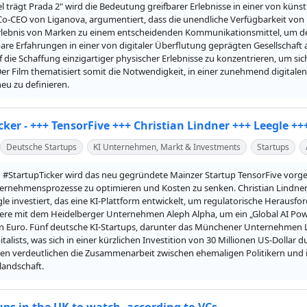
el trägt Prada 2" wird die Bedeutung greifbarer Erlebnisse in einer von küns
Co-CEO von Liganova, argumentiert, dass die unendliche Verfügbarkeit von 
rlebnis von Marken zu einem entscheidenden Kommunikationsmittel, um den
bare Erfahrungen in einer von digitaler Überflutung geprägten Gesellschaft a
f die Schaffung einzigartiger physischer Erlebnisse zu konzentrieren, um s
er Film thematisiert somit die Notwendigkeit, in einer zunehmend digitale
eu zu definieren.
cker - +++ TensorFive +++ Christian Lindner +++ Leegle +
Deutsche Startups
KI Unternehmen, Markt & Investments
Startups
 #StartupTicker wird das neu gegründete Mainzer Startup TensorFive vorges
ernehmensprozesse zu optimieren und Kosten zu senken. Christian Lindner,
le investiert, das eine KI-Plattform entwickelt, um regulatorische Herausf
ere mit dem Heidelberger Unternehmen Aleph Alpha, um ein „Global AI Power
en Euro. Fünf deutsche KI-Startups, darunter das Münchener Unternehmen 
talists, was sich in einer kürzlichen Investition von 30 Millionen US-Dollar 
en verdeutlichen die Zusammenarbeit zwischen ehemaligen Politikern und i
landschaft.