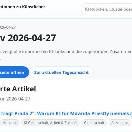
tionen zu Künstlicher
KI Suche
026-04-27
iv 2026-04-27
t zeigt alle importierten KI-Links und die zugehörigen Zusamme
.
seite öffnen
Zur aktuellen Tagesansicht
rte Artikel
für 2026-04-27.
l trägt Prada 2": Warum KI für Miranda Priestly niemals
Horizont
KI Gesellschaft, Arbeit & Zukunft
Gesellschaft
Akzeptanz