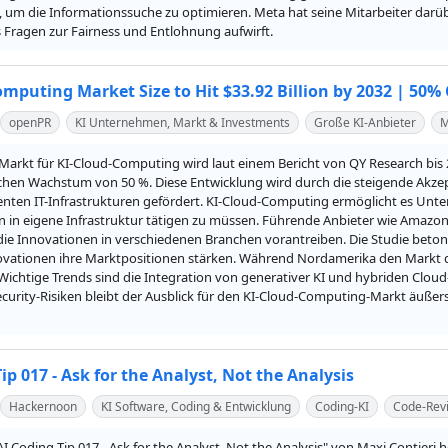
 um die Informationssuche zu optimieren. Meta hat seine Mitarbeiter darüber 
 Fragen zur Fairness und Entlohnung aufwirft.
omputing Market Size to Hit $33.92 Billion by 2032 | 50
openPR
KI Unternehmen, Markt & Investments
Große KI-Anbieter
M
Markt für KI-Cloud-Computing wird laut einem Bericht von QY Research bis 20
ichen Wachstum von 50 %. Diese Entwicklung wird durch die steigende Akze
ienten IT-Infrastrukturen gefördert. KI-Cloud-Computing ermöglicht es Unte
n in eigene Infrastruktur tätigen zu müssen. Führende Anbieter wie Amazon 
 die Innovationen in verschiedenen Branchen vorantreiben. Die Studie beto
vationen ihre Marktpositionen stärken. Während Nordamerika den Markt domi
ichtige Trends sind die Integration von generativer KI und hybriden Clo
curity-Risiken bleibt der Ausblick für den KI-Cloud-Computing-Markt äußers
ip 017 - Ask for the Analyst, Not the Analysis
Hackernoon
KI Software, Coding & Entwicklung
Coding-KI
Code-Rev
"AI Coding Tip 017 - Ask for the Analyst, Not the Analysis" von Maxi Contieri h