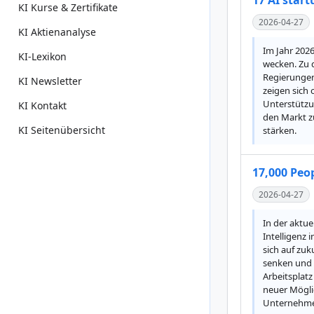
17 AI start
KI Kurse & Zertifikate
2026-04-27
KI Aktienanalyse
Im Jahr 2026
KI-Lexikon
wecken. Zu 
Regierungen
KI Newsletter
zeigen sich 
Unterstützu
KI Kontakt
den Markt z
KI Seitenübersicht
stärken.
17,000 Peop
2026-04-27
In der aktue
Intelligenz 
sich auf zu
senken und s
Arbeitsplatz
neuer Möglic
Unternehmen