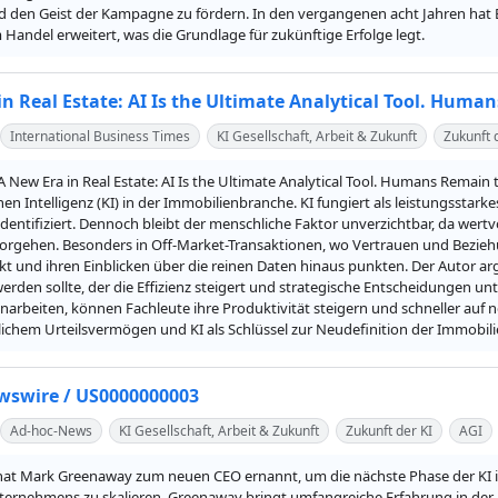
d den Geist der Kampagne zu fördern. In den vergangenen acht Jahren hat B
andel erweitert, was die Grundlage für zukünftige Erfolge legt.
in Real Estate: AI Is the Ultimate Analytical Tool. Hum
International Business Times
KI Gesellschaft, Arbeit & Zukunft
Zukunft 
„A New Era in Real Estate: AI Is the Ultimate Analytical Tool. Humans Remain
hen Intelligenz (KI) in der Immobilienbranche. KI fungiert als leistungssta
dentifiziert. Dennoch bleibt der menschliche Faktor unverzichtbar, da wert
orgehen. Besonders in Off-Market-Transaktionen, wo Vertrauen und Bezieh
kt und ihren Einblicken über die reinen Daten hinaus punkten. Der Autor arg
erden sollte, der die Effizienz steigert und strategische Entscheidungen unte
rbeiten, können Fachleute ihre Produktivität steigern und schneller auf ne
ichem Urteilsvermögen und KI als Schlüssel zur Neudefinition der Immobi
wswire / US0000000003
Ad-hoc-News
KI Gesellschaft, Arbeit & Zukunft
Zukunft der KI
AGI
 hat Mark Greenaway zum neuen CEO ernannt, um die nächste Phase der KI im
ernehmens zu skalieren. Greenaway bringt umfangreiche Erfahrung in der Le