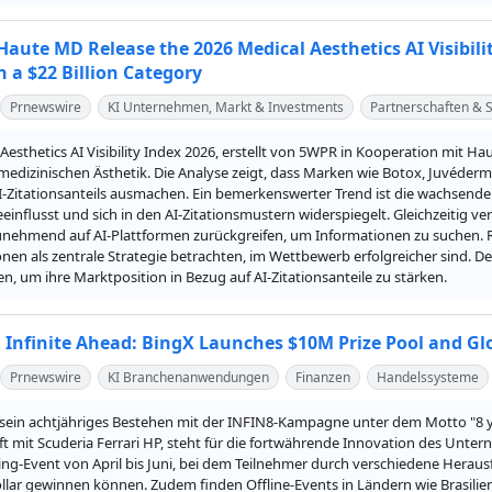
aute MD Release the 2026 Medical Aesthetics AI Visibil
n a $22 Billion Category
Prnewswire
KI Unternehmen, Markt & Investments
Partnerschaften & S
Aesthetics AI Visibility Index 2026, erstellt von 5WPR in Kooperation mit Ha
 medizinischen Ästhetik. Die Analyse zeigt, dass Marken wie Botox, Juvéd
-Zitationsanteils ausmachen. Ein bemerkenswerter Trend ist die wachsende
einflusst und sich in den AI-Zitationsmustern widerspiegelt. Gleichzeitig ver
unehmend auf AI-Plattformen zurückgreifen, um Informationen zu suchen. R
ionen als zentrale Strategie betrachten, im Wettbewerb erfolgreicher sind. D
 um ihre Marktposition in Bezug auf AI-Zitationsanteile zu stärken.
, Infinite Ahead: BingX Launches $10M Prize Pool and Gl
Prnewswire
KI Branchenanwendungen
Finanzen
Handelssysteme
 sein achtjähriges Bestehen mit der INFIN8-Kampagne unter dem Motto "8 years
t mit Scuderia Ferrari HP, steht für die fortwährende Innovation des Unter
ing-Event von April bis Juni, bei dem Teilnehmer durch verschiedene Hera
ollar gewinnen können. Zudem finden Offline-Events in Ländern wie Brasilie