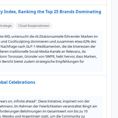
ity Index, Ranking the Top 25 Brands Dominating
trategie
Cloud-Kooperationen
ute MD, untersucht die AI-Zitationsanteile führender Marken im 
erm und CoolSculpting dominieren und zusammen etwa 62% des 
 Nachfrage nach GLP-1-Medikamenten, die die Interessen der 
lieren traditionelle Social-Media-Kanäle an Relevanz, da 
onn Torossian, Gründer von 5WPR, hebt hervor, dass Marken, 
er Bericht bietet zudem strategische Empfehlungen für 
obal Celebrations
 on, infinite ahead". Diese Initiative, inspiriert von der 
nehmens. Im Rahmen der Feierlichkeiten veranstaltet BingX ein 
usforderungen Belohnungen im Gesamtwert von bis zu 10 
n, Mexiko und Argentinien statt, um die Community zu 