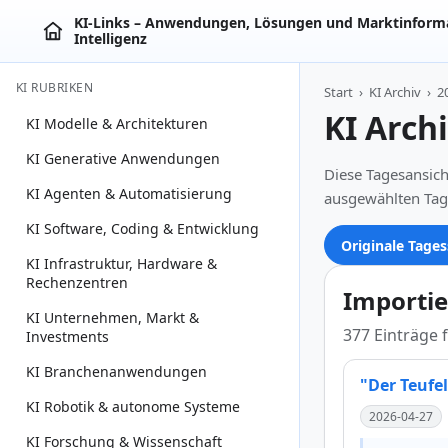
KI‑Links – Anwendungen, Lösungen und Marktinforma
Intelligenz
KI RUBRIKEN
Start
›
KI Archiv
›
2
KI Arch
KI Modelle & Architekturen
KI Generative Anwendungen
Diese Tagesansich
KI Agenten & Automatisierung
ausgewählten Tag
KI Software, Coding & Entwicklung
Originale Tages
KI Infrastruktur, Hardware &
Rechenzentren
Importie
KI Unternehmen, Markt &
377 Einträge 
Investments
KI Branchenanwendungen
"Der Teufe
KI Robotik & autonome Systeme
2026-04-27
KI Forschung & Wissenschaft