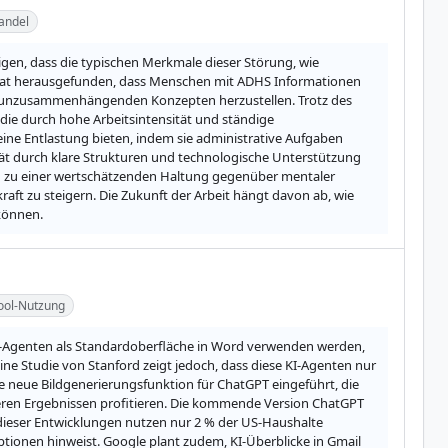
andel
en, dass die typischen Merkmale dieser Störung, wie 
 hat herausgefunden, dass Menschen mit ADHS Informationen 
ar unzusammenhängenden Konzepten herzustellen. Trotz des 
 die durch hohe Arbeitsintensität und ständige 
ine Entlastung bieten, indem sie administrative Aufgaben 
ät durch klare Strukturen und technologische Unterstützung 
in zu einer wertschätzenden Haltung gegenüber mentaler 
aft zu steigern. Die Zukunft der Arbeit hängt davon ab, wie 
können.
ool-Nutzung
I-Agenten als Standardoberfläche in Word verwenden werden, 
ne Studie von Stanford zeigt jedoch, dass diese KI-Agenten nur 
e neue Bildgenerierungsfunktion für ChatGPT eingeführt, die 
heren Ergebnissen profitieren. Die kommende Version ChatGPT 
z dieser Entwicklungen nutzen nur 2 % der US-Haushalte 
ionen hinweist. Google plant zudem, KI-Überblicke in Gmail 