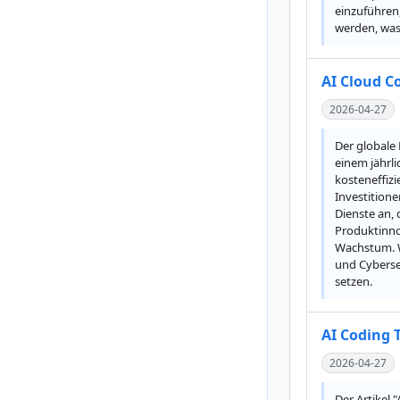
einzuführen,
werden, was
AI Cloud C
2026-04-27
Der globale 
einem jährl
kosteneffiz
Investitione
Dienste an,
Produktinno
Wachstum. W
und Cyberse
setzen.
AI Coding T
2026-04-27
Der Artikel 