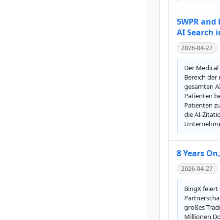
5WPR and H
AI Search i
2026-04-27
Der Medical 
Bereich der
gesamten AI
Patienten be
Patienten z
die AI-Zitat
Unternehmen,
8 Years On
2026-04-27
BingX feiert
Partnerschaf
großes Trad
Millionen D