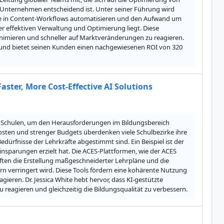
nternehmen entscheidend ist. Unter seiner Führung wird 
sse in Content-Workflows automatisieren und den Aufwand um 
r effektiven Verwaltung und Optimierung liegt. Diese 
minimieren und schneller auf Marktveränderungen zu reagieren. 
ng und bietet seinen Kunden einen nachgewiesenen ROI von 320 
Faster, More Cost-Effective AI Solutions
ür Schulen, um den Herausforderungen im Bildungsbereich 
sten und strenger Budgets überdenken viele Schulbezirke ihre 
dürfnisse der Lehrkräfte abgestimmt sind. Ein Beispiel ist der 
nsparungen erzielt hat. Die ACES-Plattformen, wie der ACES 
ften die Erstellung maßgeschneiderter Lehrpläne und die 
n verringert wird. Diese Tools fördern eine kohärente Nutzung 
eren. Dr. Jessica White hebt hervor, dass KI-gestützte 
 reagieren und gleichzeitig die Bildungsqualität zu verbessern.