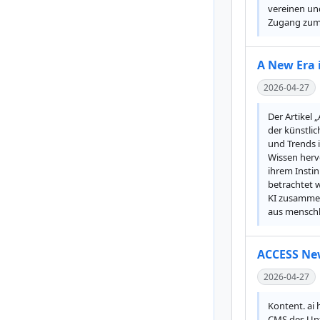
vereinen un
Zugang zum H
A New Era 
2026-04-27
Der Artikel 
der künstlic
und Trends i
Wissen herv
ihrem Instin
betrachtet w
KI zusammena
aus menschl
ACCESS Ne
2026-04-27
Kontent. ai
CMS des Unt