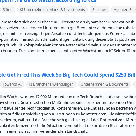
ups in the UK to watch, according to VCs
Sifted
KI Unternehmen, Markt & Investments
Startups
Agenten-Sta
 präsentiert sich das britische KI-Ökosystem als dynamischer Innovationshu
den vielversprechenden Unternehmen gehören unter anderem eine roboterg
, die mit ihren einzigartigen Ansätzen und Technologien das Potenzial habe
optimistisch hinsichtlich der zukünftigen Entwicklung dieser Startups, da s
ng durch Risikokapitalgeber könnte entscheidend sein, um den Unternehmen 
u bringen. Dies könnte zu einem signifikanten Wachstum im KI-Sektor führe
le Got Fired This Week So Big Tech Could Spend $250 Bill
Towards AI
KI Branchenanwendungen
Unternehmen & Dokumente
llen Woche wurden 17.000 Mitarbeiter in der Tech-Branche entlassen, währen
investieren. Diese drastischen Maßnahmen sind Teil einer umfassenden Umstruk
kunftsweisende Technologien zu konzentrieren. Die Entlassungen betreffen v
ich auf die Entwicklung von KI-Lösungen zu konzentrieren. Die wirtschaftlic
 verlieren, während die Branche sich gleichzeitig auf das Potenzial von KI 
hkeiten konzentriert. Die Situation verdeutlicht die brutalen Realitäten des
 in einer sich schnell verändernden Landschaft.