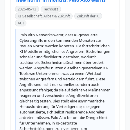
'new norm' in months, Palo Alto warns
2026-05-13
Techbuzz
KI Gesellschaft, Arbeit & Zukunft
Zukunft der KI
AGI
Palo Alto Networks warnt, dass KI-gesteuerte 
Cyberangriffe in den kommenden Monaten zur 
"neuen Norm" werden könnten. Die fortschrittlichen 
KI-Modelle ermöglichen es Angreifern, Bedrohungen 
schneller und flexibler zu gestalten, wodurch 
traditionelle Sicherheitsmaßnahmen überfordert 
werden. Angreifer nutzen dieselben generativen KI-
Tools wie Unternehmen, was zu einem Wettlauf 
zwischen Angreifern und Verteidigern führt. Diese 
Angriffe sind nicht nur schneller, sondern auch 
anpassungsfähiger, da sie auf defensive Maßnahmen 
reagieren und verschiedene Angriffsvektoren 
gleichzeitig testen. Dies stellt eine asymmetrische 
Herausforderung für Verteidiger dar, die gegen 
automatisierte, sich selbst replizierende Angreifer 
antreten müssen. Palo Alto betont die Dringlichkeit 
für Unternehmen, in KI-gestützte 
Sicherheitslösungen zu investieren, um 