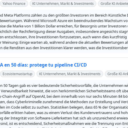
Yahoo Finance
KI Unternehmen, Markt & Investments
Große KI-Anbiete
d Meta Platforms zählen zu den größten Investoren im Bereich Künstliche I
ewertungen. Während Microsoft Azure ein beeindruckendes Wachstum von 40
se die Marke von 1 Billion Dollar erreichen, für Besorgnis unter Investoren 
ichtlich der Rechtfertigung dieser Ausgaben, insbesondere angesichts stagn
n entschlossen, ihre Investitionen fortzusetzen, auch wenn dies kurzfristig
ter Meinung: Einige warten ab, während andere die aktuellen Bewertungen al
 die Renditen aus den Investitionen klarer werden, was die Investitionsber
A en 50 días: protege tu pipeline CI/CD
Ecosistemastartup
KI Unternehmen, Markt & Investments
Große KI-Anb
en 50 Tagen gab es vier bedeutende Sicherheitsvorfälle, die Unternehmen wi
 Verwundbarkeit hinweist, die von herkömmlichen Sicherheitsteams oft übers
y-Chain-Angriff auf OpenAI, bei dem innerhalb von nur sechs Minuten 84 bös
igen, dass Cyberkriminelle zunehmend die Methoden zur Erstellung und Veröf
en im Code selbst zu suchen. Statistiken belegen, dass 65 % der Organisati
vorfälle erlitten haben, was zu einem Verlust des Kundenvertrauens und ho
ng der Integrität von Software-Lieferketten hat sich als unzureichend erwiese
sind, ist es entscheidend, Sicherheitsmaßnahmen wie die Trennung von En