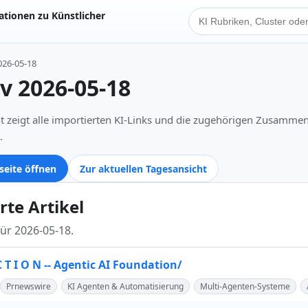
tionen zu Künstlicher
KI Suche
026-05-18
iv 2026-05-18
t zeigt alle importierten KI-Links und die zugehörigen Zusamme
.
seite öffnen
Zur aktuellen Tagesansicht
rte Artikel
für 2026-05-18.
C T I O N -- Agentic AI Foundation/
Prnewswire
KI Agenten & Automatisierung
Multi-Agenten-Systeme