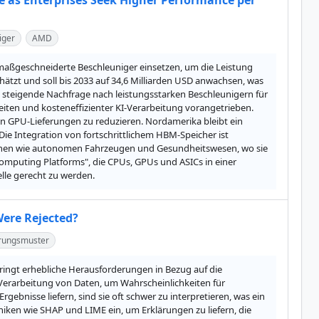
e as Enterprises Seek Higher Performance per
iger
AMD
aßgeschneiderte Beschleuniger einsetzen, um die Leistung 
hätzt und soll bis 2033 auf 34,6 Milliarden USD anwachsen, was 
e steigende Nachfrage nach leistungsstarken Beschleunigern für 
iten und kosteneffizienter KI-Verarbeitung vorangetrieben. 
 GPU-Lieferungen zu reduzieren. Nordamerika bleibt ein 
e Integration von fortschrittlichem HBM-Speicher ist 
ichen wie autonomen Fahrzeugen und Gesundheitswesen, wo sie 
omputing Platforms", die CPUs, GPUs und ASICs in einer 
lle gerecht zu werden.
Were Rejected?
erungsmuster
ringt erhebliche Herausforderungen in Bezug auf die 
Verarbeitung von Daten, um Wahrscheinlichkeiten für 
bnisse liefern, sind sie oft schwer zu interpretieren, was ein 
iken wie SHAP und LIME ein, um Erklärungen zu liefern, die 