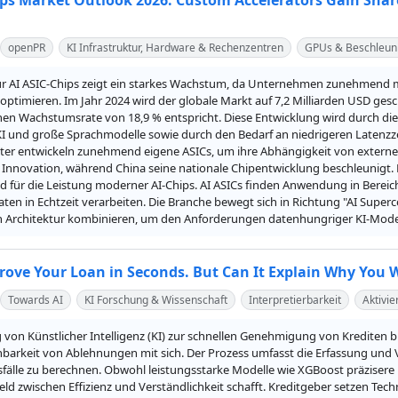
ips Market Outlook 2026: Custom Accelerators Gain Shar
openPR
KI Infrastruktur, Hardware & Rechenzentren
GPUs & Beschleun
ür AI ASIC-Chips zeigt ein starkes Wachstum, da Unternehmen zunehmend m
optimieren. Im Jahr 2024 wird der globale Markt auf 7,2 Milliarden USD gesc
chen Wachstumsrate von 18,9 % entspricht. Diese Entwicklung wird durch di
KI und große Sprachmodelle sowie durch den Bedarf an niedrigeren Latenzze
ter entwickeln zunehmend eigene ASICs, um ihre Abhängigkeit von externen
Innovation, während China seine nationale Chipentwicklung beschleunigt. Di
d für die Leistung moderner AI-Chips. AI ASICs finden Anwendung in Bere
en in Echtzeit verarbeiten. Die Branche bewegt sich in Richtung "AI Superc
en Architektur kombinieren, um den Anforderungen datenhungriger KI-Mode
rove Your Loan in Seconds. But Can It Explain Why You 
Towards AI
KI Forschung & Wissenschaft
Interpretierbarkeit
Aktivi
von Künstlicher Intelligenz (KI) zur schnellen Genehmigung von Krediten b
hbarkeit von Ablehnungen mit sich. Der Prozess umfasst die Erfassung und 
älle zu berechnen. Obwohl leistungsstarke Modelle wie XGBoost präzisere Erge
d zwischen Effizienz und Verständlichkeit schafft. Kreditgeber setzen Techn