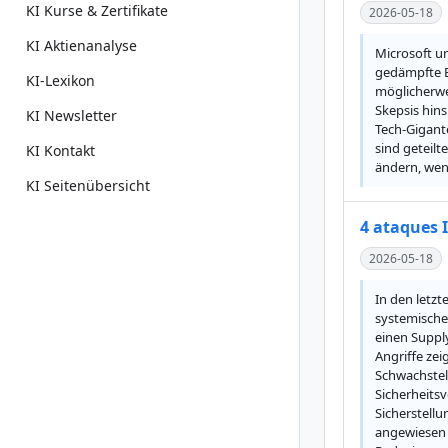
KI Kurse & Zertifikate
2026-05-18
KI Aktienanalyse
Microsoft un
gedämpfte B
KI-Lexikon
möglicherwei
Skepsis hins
KI Newsletter
Tech-Gigante
sind geteil
KI Kontakt
ändern, wenn
KI Seitenübersicht
4 ataques I
2026-05-18
In den letzt
systemische
einen Suppl
Angriffe ze
Schwachstell
Sicherheits
Sicherstellu
angewiesen 