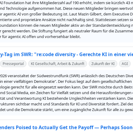
AI Foundation hat ihre Mitgliederzahl auf 190 erhöht, indem sie kürzlich 43
nd Technologie aufgenommen hat. Diese neuen Mitglieder bringen wertvolle t
r agentic AI von großer Bedeutung ist. Laut Mazin Gilbert, dem Executive D
tierte und proprietäre Ansätze nicht nachhaltig sind. Stattdessen setzen sie 
Foundation können die neuen Mitglieder aktiv an der Standardentwicklung m
r gerecht werden. Die Stiftung fungiert als neutraler Raum für die Zusammena
r für agentic AI offen und vorhersehbar bleibt.
ty-Tag im SWR: "re:code diversity - Gerechte KI in einer 
Presseportal
KI Gesellschaft, Arbeit & Zukunft
Zukunft der KI
AGI
026 veranstaltet der Südwestrundfunk (SWR) anlässlich des Deutschen Diversi
in einer vielfältigen Demokratie". Der Fokus liegt auf dem gesellschaftlichen
logie gerecht für alle eingesetzt werden kann. Der SWR möchte durch Beiträ
d Social Media, ein Zeichen für Vielfalt setzen und die Herausforderungen
ität und Verantwortung KI bestehende Ungleichheiten verstärken kann. Die 
ukturen sichtbar macht und Standards für KI und Diversität fordert. Ziel des Ak
ildet und die Demokratie stärkt, um eine zugängliche Zukunft für alle zu gew
penders Poised to Actually Get the Payoff — Perhaps Soo