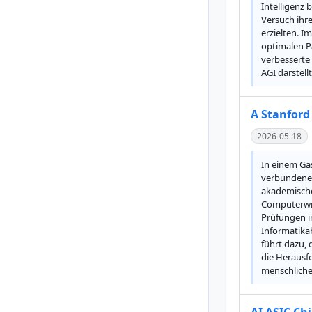
Intelligenz 
Versuch ihre
erzielten. I
optimalen P
verbesserte
AGI darstell
A Stanford 
2026-05-18
In einem Gas
verbundene K
akademische 
Computerwis
Prüfungen im
Informatikab
führt dazu, 
die Herausfo
menschliche 