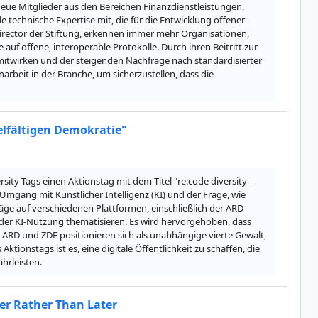
 neue Mitglieder aus den Bereichen Finanzdienstleistungen, 
echnische Expertise mit, die für die Entwicklung offener 
irector der Stiftung, erkennen immer mehr Organisationen, 
auf offene, interoperable Protokolle. Durch ihren Beitritt zur 
itwirken und der steigenden Nachfrage nach standardisierter 
rbeit in der Branche, um sicherzustellen, dass die 
vielfältigen Demokratie"
ty-Tags einen Aktionstag mit dem Titel "re:code diversity - 
 Umgang mit Künstlicher Intelligenz (KI) und der Frage, wie 
ge auf verschiedenen Plattformen, einschließlich der ARD 
 der KI-Nutzung thematisieren. Es wird hervorgehoben, dass 
ARD und ZDF positionieren sich als unabhängige vierte Gewalt, 
tionstags ist es, eine digitale Öffentlichkeit zu schaffen, die 
ährleisten.
ner Rather Than Later