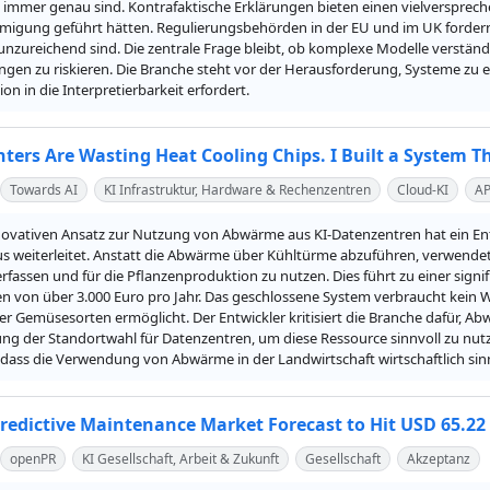
t immer genau sind. Kontrafaktische Erklärungen bieten einen vielversprec
migung geführt hätten. Regulierungsbehörden in der EU und im UK forder
unzureichend sind. Die zentrale Frage bleibt, ob komplexe Modelle verständ
gen zu riskieren. Die Branche steht vor der Herausforderung, Systeme zu ent
ion in die Interpretierbarkeit erfordert.
nters Are Wasting Heat Cooling Chips. I Built a System 
Towards AI
KI Infrastruktur, Hardware & Rechenzentren
Cloud-KI
AP
novativen Ansatz zur Nutzung von Abwärme aus KI-Datenzentren hat ein Entwi
 weiterleitet. Anstatt die Abwärme über Kühltürme abzuführen, verwende
 erfassen und für die Pflanzenproduktion zu nutzen. Dies führt zu einer sig
n von über 3.000 Euro pro Jahr. Das geschlossene System verbraucht kein W
r Gemüsesorten ermöglicht. Der Entwickler kritisiert die Branche dafür, Abw
g der Standortwahl für Datenzentren, um diese Ressource sinnvoll zu nutze
 dass die Verwendung von Abwärme in der Landwirtschaft wirtschaftlich sinnv
Predictive Maintenance Market Forecast to Hit USD 65.22 
openPR
KI Gesellschaft, Arbeit & Zukunft
Gesellschaft
Akzeptanz