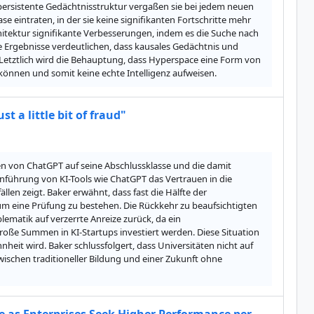
 persistente Gedächtnisstruktur vergaßen sie bei jedem neuen 
e eintraten, in der sie keine signifikanten Fortschritte mehr 
hitektur signifikante Verbesserungen, indem es die Suche nach 
Ergebnisse verdeutlichen, dass kausales Gedächtnis und 
Letztlich wird die Behauptung, dass Hyperspace eine Form von 
 können und somit keine echte Intelligenz aufweisen.
t a little bit of fraud"
en von ChatGPT auf seine Abschlussklasse und die damit 
inführung von KI-Tools wie ChatGPT das Vertrauen in die 
en zeigt. Baker erwähnt, dass fast die Hälfte der 
 eine Prüfung zu bestehen. Die Rückkehr zu beaufsichtigten 
lematik auf verzerrte Anreize zurück, da ein 
roße Summen in KI-Startups investiert werden. Diese Situation 
eit wird. Baker schlussfolgert, dass Universitäten nicht auf 
ischen traditioneller Bildung und einer Zukunft ohne 