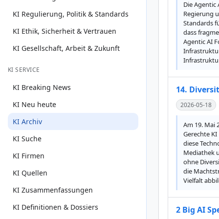
Die Agentic 
KI Regulierung, Politik & Standards
Regierung u
Standards fü
KI Ethik, Sicherheit & Vertrauen
dass fragmen
Agentic AI 
KI Gesellschaft, Arbeit & Zukunft
Infrastruktu
Infrastruktu
KI SERVICE
KI Breaking News
14. Diversi
KI Neu heute
2026-05-18
KI Archiv
Am 19. Mai 2
Gerechte KI 
KI Suche
diese Techno
Mediathek un
KI Firmen
ohne Divers
die Machtstr
KI Quellen
Vielfalt abb
KI Zusammenfassungen
KI Definitionen & Dossiers
2 Big AI S