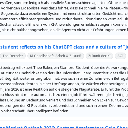
besaßen, sondern lediglich als parallele Suchmaschinen agierten. Ohne eine
 vorherigen Ergebnisse, was dazu führte, dass sie schnell in eine Plateau-Phas
m Gegensatz dazu erzielte ein System mit einer strukturierten Gedächtnisarc
arametern effizienter gestaltete und redundante Erkundungen vermied. Die 
 Suchansätze die Effizienz von KI-Anwendungen erheblich steigern können. 
t, als nicht haltbar angesehen, da die Agenten nicht aus Erfahrungen lernen
student reflects on his ChatGPT class and a culture of "jus
The Decoder
KI Gesellschaft, Arbeit & Zukunft
Zukunft der KI
AGI
tbeitrag reflektiert Theo Baker, ein Stanford-Student, über die Auswirkung
ultur der Unehrlichkeit an der Eliteuniversität. Er argumentiert, dass die E
Integrität weiter untergraben hat, was sich in einer Zunahme von Betrugsfäll
senschaftsstudenten in einer Umfrage angab, sie würden eher betrügen, um
 Jahr 2026 ist eine Reaktion auf die steigende Plagiatsrate. Er führt die Prob
schluss nicht mehr automatisch zu einem Job führt, während gleichzeitig g
dass Bildung an Bedeutung verliert und das Schneiden von Ecken zur Gewohnh
rderungen der KI-Revolution vorbereitet sind und sich in einem Dilemma zw
Vorherrschaft über Intelligenz befinden.