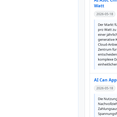
AI ASIC Ch
Watt
2026-05-18
Der Markt f
pro Watt zu 
einer jährli
generative 
Cloud-Anbie
Zentrum für 
entscheiden
komplexe Dat
einheitlich
AI Can App
2026-05-18
Die Nutzung 
Nachvollzie
Zahlungsausf
Spannungsfel