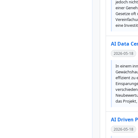
jedoch nich
einer Geneh
Gesetze oft 
Vereinfachun
eine Investit
AI Data Ce
2026-05-18
In einem in
Gewächshaus
effizient zu
Einsparunge
verschiedene
Neubewertun
das Projekt,
AI Driven 
2026-05-18