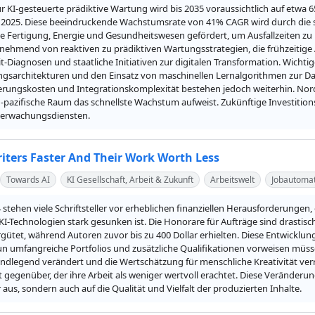
r KI-gesteuerte prädiktive Wartung wird bis 2035 voraussichtlich auf etwa 
 2025. Diese beeindruckende Wachstumsrate von 41% CAGR wird durch die s
e Fertigung, Energie und Gesundheitswesen gefördert, um Ausfallzeiten zu 
nehmend von reaktiven zu prädiktiven Wartungsstrategien, die frühzeitige A
t-Diagnosen und staatliche Initiativen zur digitalen Transformation. Wich
sarchitekturen und den Einsatz von maschinellen Lernalgorithmen zur Da
rungskosten und Integrationskomplexität bestehen jedoch weiterhin. Nord
ch-pazifische Raum das schnellste Wachstum aufweist. Zukünftige Investitio
berwachungsdiensten.
iters Faster And Their Work Worth Less
Towards AI
KI Gesellschaft, Arbeit & Zukunft
Arbeitswelt
Jobautomat
 stehen viele Schriftsteller vor erheblichen finanziellen Herausforderungen
KI-Technologien stark gesunken ist. Die Honorare für Aufträge sind drastisch 
rgütet, während Autoren zuvor bis zu 400 Dollar erhielten. Diese Entwicklu
 umfangreiche Portfolios und zusätzliche Qualifikationen vorweisen müssen.
dlegend verändert und die Wertschätzung für menschliche Kreativität verring
gegenüber, der ihre Arbeit als weniger wertvoll erachtet. Diese Veränderunge
er aus, sondern auch auf die Qualität und Vielfalt der produzierten Inhalte.