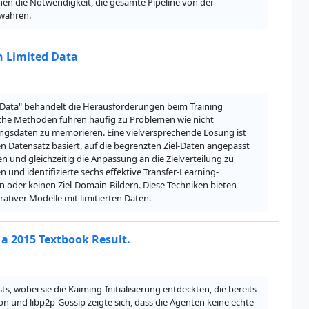
hen die Notwendigkeit, die gesamte Pipeline von der 
 wahren.
h Limited Data
d Data" behandelt die Herausforderungen beim Training 
he Methoden führen häufig zu Problemen wie nicht 
ngsdaten zu memorieren. Eine vielversprechende Lösung ist 
n Datensatz basiert, auf die begrenzten Ziel-Daten angepasst 
 und gleichzeitig die Anpassung an die Zielverteilung zu 
und identifizierte sechs effektive Transfer-Learning-
n oder keinen Ziel-Domain-Bildern. Diese Techniken bieten 
tiver Modelle mit limitierten Daten.
 a 2015 Textbook Result.
wobei sie die Kaiming-Initialisierung entdeckten, die bereits 
on und libp2p-Gossip zeigte sich, dass die Agenten keine echte 