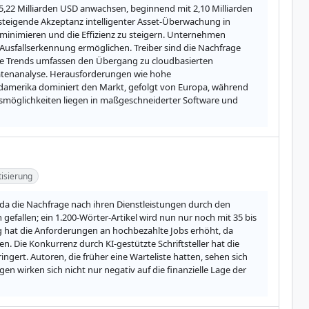
65,22 Milliarden USD anwachsen, beginnend mit 2,10 Milliarden 
teigende Akzeptanz intelligenter Asset-Überwachung in 
minimieren und die Effizienz zu steigern. Unternehmen 
usfallserkennung ermöglichen. Treiber sind die Nachfrage 
tige Trends umfassen den Übergang zu cloudbasierten 
tenanalyse. Herausforderungen wie hohe 
amerika dominiert den Markt, gefolgt von Europa, während 
nsmöglichkeiten liegen in maßgeschneiderter Software und 
isierung
, da die Nachfrage nach ihren Dienstleistungen durch den 
gefallen; ein 1.200-Wörter-Artikel wird nun nur noch mit 35 bis 
ng hat die Anforderungen an hochbezahlte Jobs erhöht, da 
 Die Konkurrenz durch KI-gestützte Schriftsteller hat die 
ert. Autoren, die früher eine Warteliste hatten, sehen sich 
n wirken sich nicht nur negativ auf die finanzielle Lage der 