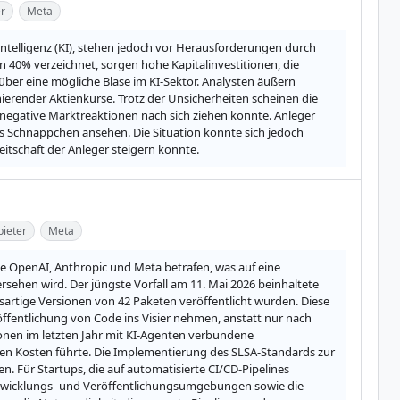
r
Meta
ntelligenz (KI), stehen jedoch vor Herausforderungen durch 
% verzeichnet, sorgen hohe Kapitalinvestitionen, die 
über eine mögliche Blase im KI-Sektor. Analysten äußern 
ierender Aktienkurse. Trotz der Unsicherheiten scheinen die 
 negative Marktreaktionen nach sich ziehen könnte. Anleger 
s Schnäppchen ansehen. Die Situation könnte sich jedoch 
eitschaft der Anleger steigern könnte.
ieter
Meta
e OpenAI, Anthropic und Meta betrafen, was auf eine 
ehen wird. Der jüngste Vorfall am 11. Mai 2026 beinhaltete 
artige Versionen von 42 Paketen veröffentlicht wurden. Diese 
fentlichung von Code ins Visier nehmen, anstatt nur nach 
onen im letzten Jahr mit KI-Agenten verbundene 
hen Kosten führte. Die Implementierung des SLSA-Standards zur 
n. Für Startups, die auf automatisierte CI/CD-Pipelines 
twicklungs- und Veröffentlichungsumgebungen sowie die 