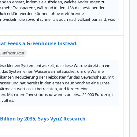
henden Ansatz, indem sie aufzeigen, welche Änderungen zu 
n mehr Transparenz, während in den USA die bestehenden 
lich erklärt werden können, ohne irreführende 
wickeln, die sowohl schnell als auch nachvollziehbar sind, was 
That Feeds a Greenhouse Instead.
I-Infrastruktur
ckler ein System entwickelt, das diese Wärme direkt an ein 
t das System einen Wasserwärmetauscher, um die Wärme 
nifikanten Reduzierung der Heizkosten für das Gewächshaus, mit 
asser und hat bereits in den ersten neun Wochen eine Ernte 
ärme als wertlos zu betrachten, und fordert eine 
n. Mit einem Investitionsaufwand von etwa 22.000 Euro zeigt 
oll ist.
Billion by 2035, Says VynZ Research