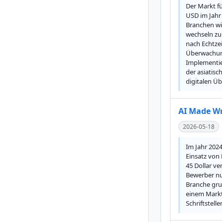
Der Markt fü
USD im Jahr
Branchen wi
wechseln zu
nach Echtzei
Überwachung
Implementie
der asiatis
digitalen Ü
AI Made Wr
2026-05-18
Im Jahr 2024
Einsatz von 
45 Dollar ve
Bewerber nun
Branche grun
einem Markt 
Schriftstell