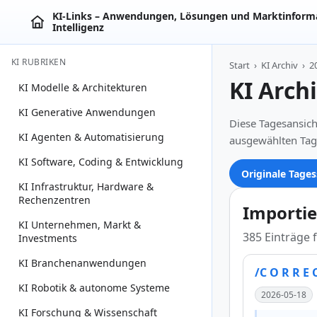
KI‑Links – Anwendungen, Lösungen und Marktinforma
Intelligenz
KI RUBRIKEN
Start
›
KI Archiv
›
2
KI Arch
KI Modelle & Architekturen
KI Generative Anwendungen
Diese Tagesansich
KI Agenten & Automatisierung
ausgewählten Tag
KI Software, Coding & Entwicklung
Originale Tages
KI Infrastruktur, Hardware &
Rechenzentren
Importie
KI Unternehmen, Markt &
385 Einträge 
Investments
KI Branchenanwendungen
/C O R R E 
KI Robotik & autonome Systeme
2026-05-18
KI Forschung & Wissenschaft