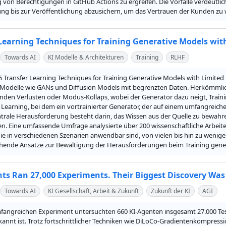
von Berechtigungen in GitHub Actions zu ergreifen. Die Vorfälle verdeutlic
ung bis zur Veröffentlichung abzusichern, um das Vertrauen der Kunden zu
 Learning Techniques for Training Generative Models wit
Towards AI
KI Modelle & Architekturen
Training
RLHF
"6 Transfer Learning Techniques for Training Generative Models with Limite
 Modelle wie GANs und Diffusion Models mit begrenzten Daten. Herkömmlic
nden Verlusten oder Modus-Kollaps, wobei der Generator dazu neigt, Traini
 Learning, bei dem ein vortrainierter Generator, der auf einem umfangreiche
ntrale Herausforderung besteht darin, das Wissen aus der Quelle zu bewahren
n. Eine umfassende Umfrage analysierte über 200 wissenschaftliche Arbeiten 
ie in verschiedenen Szenarien anwendbar sind, von vielen bis hin zu wenige
chende Ansätze zur Bewältigung der Herausforderungen beim Training genera
nts Ran 27,000 Experiments. Their Biggest Discovery Was
Towards AI
KI Gesellschaft, Arbeit & Zukunft
Zukunft der KI
AGI
angreichen Experiment untersuchten 660 KI-Agenten insgesamt 27.000 Tests, 
kannt ist. Trotz fortschrittlicher Techniken wie DiLoCo-Gradientenkompressi