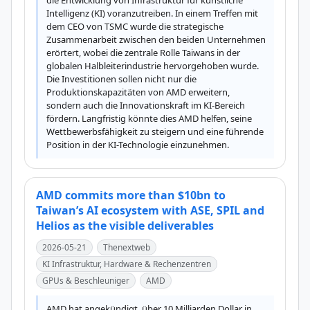
die Entwicklung von Infrastruktur für künstliche 
Intelligenz (KI) voranzutreiben. In einem Treffen mit 
dem CEO von TSMC wurde die strategische 
Zusammenarbeit zwischen den beiden Unternehmen 
erörtert, wobei die zentrale Rolle Taiwans in der 
globalen Halbleiterindustrie hervorgehoben wurde. 
Die Investitionen sollen nicht nur die 
Produktionskapazitäten von AMD erweitern, 
sondern auch die Innovationskraft im KI-Bereich 
fördern. Langfristig könnte dies AMD helfen, seine 
Wettbewerbsfähigkeit zu steigern und eine führende 
Position in der KI-Technologie einzunehmen.
AMD commits more than $10bn to
Taiwan’s AI ecosystem with ASE, SPIL and
Helios as the visible deliverables
2026-05-21
Thenextweb
KI Infrastruktur, Hardware & Rechenzentren
GPUs & Beschleuniger
AMD
AMD hat angekündigt, über 10 Milliarden Dollar in 