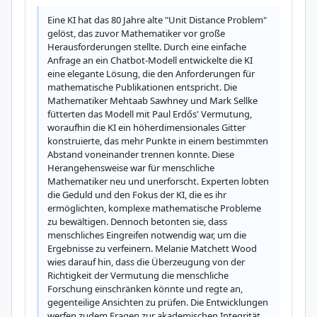
Eine KI hat das 80 Jahre alte "Unit Distance Problem" 
gelöst, das zuvor Mathematiker vor große 
Herausforderungen stellte. Durch eine einfache 
Anfrage an ein Chatbot-Modell entwickelte die KI 
eine elegante Lösung, die den Anforderungen für 
mathematische Publikationen entspricht. Die 
Mathematiker Mehtaab Sawhney und Mark Sellke 
fütterten das Modell mit Paul Erdős' Vermutung, 
woraufhin die KI ein höherdimensionales Gitter 
konstruierte, das mehr Punkte in einem bestimmten 
Abstand voneinander trennen konnte. Diese 
Herangehensweise war für menschliche 
Mathematiker neu und unerforscht. Experten lobten 
die Geduld und den Fokus der KI, die es ihr 
ermöglichten, komplexe mathematische Probleme 
zu bewältigen. Dennoch betonten sie, dass 
menschliches Eingreifen notwendig war, um die 
Ergebnisse zu verfeinern. Melanie Matchett Wood 
wies darauf hin, dass die Überzeugung von der 
Richtigkeit der Vermutung die menschliche 
Forschung einschränken könnte und regte an, 
gegenteilige Ansichten zu prüfen. Die Entwicklungen 
werfen zudem Fragen zur akademischen Integrität 