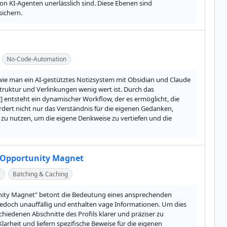
on KI-Agenten unerlässlich sind. Diese Ebenen sind 
sichern.
No-Code-Automation
wie man ein AI-gestütztes Notizsystem mit Obsidian und Claude 
ruktur und Verlinkungen wenig wert ist. Durch das 
] entsteht ein dynamischer Workflow, der es ermöglicht, die 
dert nicht nur das Verständnis für die eigenen Gedanken, 
 zu nutzen, um die eigene Denkweise zu vertiefen und die 
n Opportunity Magnet
z
Batching & Caching
tunity Magnet" betont die Bedeutung eines ansprechenden 
d jedoch unauffällig und enthalten vage Informationen. Um dies 
hiedenen Abschnitte des Profils klarer und präziser zu 
arheit und liefern spezifische Beweise für die eigenen 