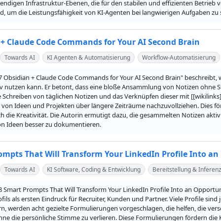
ndigen Infrastruktur-Ebenen, die für den stabilen und effizienten Betrieb v
d, um die Leistungsfähigkeit von KI-Agenten bei langwierigen Aufgaben zu 
 + Claude Code Commands for Your AI Second Brain
Towards AI
KI Agenten & Automatisierung
Workflow-Automatisierung
 "7 Obsidian + Claude Code Commands for Your AI Second Brain" beschreibt, 
iv nutzen kann. Er betont, dass eine bloße Ansammlung von Notizen ohne St
Schreiben von täglichen Notizen und das Verknüpfen dieser mit [[wikilinks]
von Ideen und Projekten über längere Zeiträume nachzuvollziehen. Dies för
 die Kreativität. Die Autorin ermutigt dazu, die gesammelten Notizen aktiv
on Ideen besser zu dokumentieren.
ompts That Will Transform Your LinkedIn Profile Into a
Towards AI
KI Software, Coding & Entwicklung
Bereitstellung & Inferen
 "8 Smart Prompts That Will Transform Your LinkedIn Profile Into an Oppor
fils als ersten Eindruck für Recruiter, Kunden und Partner. Viele Profile sin
n, werden acht gezielte Formulierungen vorgeschlagen, die helfen, die versc
hne die persönliche Stimme zu verlieren. Diese Formulierungen fördern die Kl