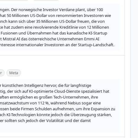
gen. Der norwegische Investor Verdane plant, über 100 
hat 50 Millionen US-Dollar von renommierten Investoren wie 
h kann sich über 35 Millionen US-Dollar freuen, die von 
hat zudem eine revolvierende Kreditlinie von 12 Millionen 
h Fusionen und Übernahmen hat das kanadische KI-Startup 
t Mistral AI das österreichische Unternehmen Emmi AI 
teresse internationaler Investoren an der Startup-Landschaft.
r
Meta
nstlichen Intelligenz hervor, die für langfristige 
 der sich auf KI-optimierte Cloud-Dienste spezialisiert hat 
aften ermöglichen es großen Tech-Unternehmen, ihre 
 Umsatzwachstum von 112 %, während Nebius sogar eine 
müssen beide Firmen Schulden aufnehmen, um ihre Expansion zu 
e nach KI-Technologien könnte jedoch die Überzeugung stärken, 
sollten sich jedoch der Volatilität und der damit 