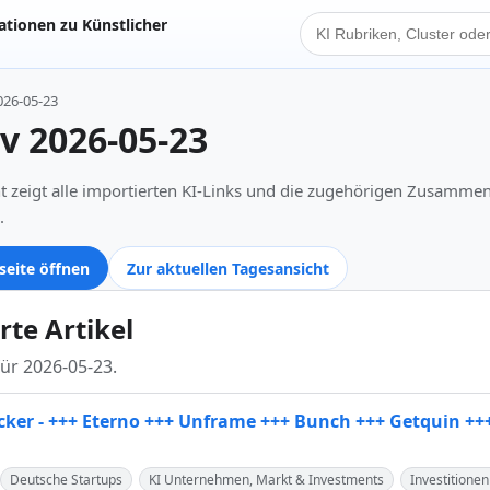
tionen zu Künstlicher
KI Suche
026-05-23
iv 2026-05-23
t zeigt alle importierten KI-Links und die zugehörigen Zusamme
.
seite öffnen
Zur aktuellen Tagesansicht
rte Artikel
für 2026-05-23.
cker - +++ Eterno +++ Unframe +++ Bunch +++ Getquin +++
Deutsche Startups
KI Unternehmen, Markt & Investments
Investition