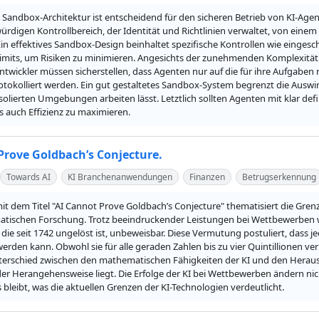
 Sandbox-Architektur ist entscheidend für den sicheren Betrieb von KI-Age
rdigen Kontrollbereich, der Identität und Richtlinien verwaltet, von einem
Ein effektives Sandbox-Design beinhaltet spezifische Kontrollen wie eing
imits, um Risiken zu minimieren. Angesichts der zunehmenden Komplexität 
ntwickler müssen sicherstellen, dass Agenten nur auf die für ihre Aufgabe
otokolliert werden. Ein gut gestaltetes Sandbox-System begrenzt die Auswir
solierten Umgebungen arbeiten lässt. Letztlich sollten Agenten mit klar de
ls auch Effizienz zu maximieren.
Prove Goldbach’s Conjecture.
Towards AI
KI Branchenanwendungen
Finanzen
Betrugserkennung
mit dem Titel "AI Cannot Prove Goldbach’s Conjecture" thematisiert die Gre
tischen Forschung. Trotz beeindruckender Leistungen bei Wettbewerben wi
ie seit 1742 ungelöst ist, unbeweisbar. Diese Vermutung postuliert, dass j
werden kann. Obwohl sie für alle geraden Zahlen bis zu vier Quintillionen verif
terschied zwischen den mathematischen Fähigkeiten der KI und den Herausfo
der Herangehensweise liegt. Die Erfolge der KI bei Wettbewerben ändern ni
bleibt, was die aktuellen Grenzen der KI-Technologien verdeutlicht.