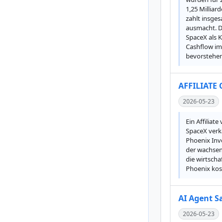
1,25 Milliar
zahlt insges
ausmacht. Di
SpaceX als K
Cashflow im 
bevorstehend
AFFILIATE
2026-05-23
Ein Affiliat
SpaceX verka
Phoenix Inv
der wachsen
die wirtsch
Phoenix kos
AI Agent S
2026-05-23