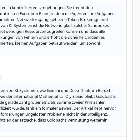
nten in kontrollierten Umgebungen. Sie trennt den 
 untrusted Execution Plane, in dem die Agenten ihre Aufgaben 
eschränkten Netzwerkzugang, geheime Token-Brokerage und 
von KI-Systemen ist die Notwendigkeit solcher Sandboxes 
n notwendigen Ressourcen zugreifen können und dass alle 
kungen von Fehlern und erhöht die Sicherheit, indem es 
finierten, kleinen Aufgaben betraut werden, um sowohl 
nzen von KI-Systemen, wie Gemini und Deep Think, im Bereich 
e der International Mathematical Olympiad bleibt Goldbachs 
ede gerade Zahl größer als 2 als Summe zweier Primzahlen 
iziert wurde, fehlt ein formaler Beweis. Der Artikel hebt hervor, 
rderungen ungelöster Probleme nicht in der Intelligenz, 
chts an der Tatsache, dass Goldbachs Vermutung weiterhin 