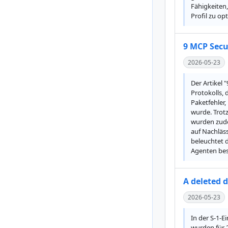
Fähigkeiten,
Profil zu op
9 MCP Secu
2026-05-23
Der Artikel 
Protokolls, 
Paketfehler,
wurde. Trot
wurden zude
auf Nachläss
beleuchtet 
Agenten bes
A deleted d
2026-05-23
In der S-1-E
wurden für 