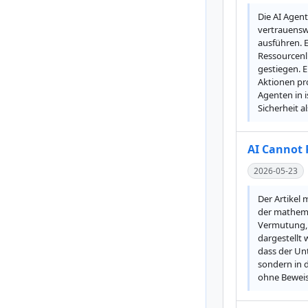
Die AI Agent
vertrauenswü
ausführen. 
Ressourcenl
gestiegen. E
Aktionen pr
Agenten in i
Sicherheit a
AI Cannot 
2026-05-23
Der Artikel 
der mathema
Vermutung, d
dargestellt 
dass der Un
sondern in 
ohne Beweis 