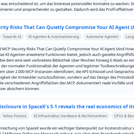
 was entscheidend ist, um das Interesse potenzieller Kontakte zu wecken. D
timieren und ansprechender zu gestalten. Dadurch wird das Profil effektive
rity Risks That Can Quietly Compromise Your AI Agent 
Towards AI
KI Agenten & Automatisierung
Autonome Agenten
Lang
"9 MCP Security Risks That Can Quietly Compromise Your AI Agent (And How 
das KI-Agenten erweiterte Funktionen bietet, jedoch auch gezielte Angriffsflä
 bei dem eine weit verbreitete Bibliothek über Wochen hinweg E-Mails an ein
z der normalen Funktionalität der Agenten und legitimer Toolbeschreibungen
m über 2.000 MCP-Instanzen identifiziert, die API-Schlüssel und Gesprächsv
igkeit der Entwickler zurückzuführen, sondern auf das Design des Protokolls, d
die verschiedenen Angriffsflächen des MCP, dokumentiert reale Vorfälle un
ser absichern können.
isclosure in SpaceX's S-1 reveals the real economics of it
Yahoo Finance
KI Infrastruktur, Hardware & Rechenzentren
GPUs & Bes
inreichung von SpaceX wurde ein wichtiger Datenpunkt zur Kostenstruktur der 
2,7 Millionen Dollar pro Megawatt gebaut, was über dem Branchendurchschn