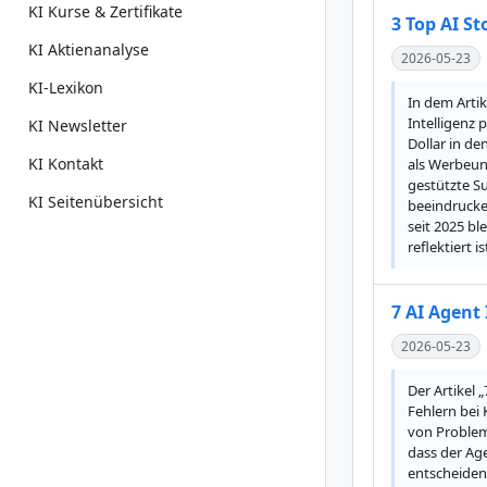
KI Kurse & Zertifikate
3 Top AI S
KI Aktienanalyse
2026-05-23
KI-Lexikon
In dem Artik
Intelligenz 
KI Newsletter
Dollar in de
KI Kontakt
als Werbeun
gestützte Su
KI Seitenübersicht
beeindrucke
seit 2025 bl
reflektiert is
7 AI Agent
2026-05-23
Der Artikel 
Fehlern bei 
von Problem
dass der Age
entscheiden