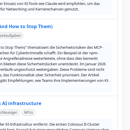
er Einsatz von KI-Tools wie Claude wird empfohlen, um das 
r für Networking und Karrierechancen genutzt.
(And How to Stop Them)
zeitaufgaben
to Stop Them)" thematisiert die Sicherheitsrisiken des MCP-
chen für Cyberkriminelle schafft. Ein Beispiel ist der npm-
e Angreiferadresse weiterleitete, ohne dass dies bemerkt 
 blieben diese Sicherheitslücken unentdeckt. Im Januar 2026 
erläufe ungeschützt weitergaben. Diese Probleme sind nicht 
as Funktionalität über Sicherheit priorisiert. Der Artikel 
d gibt Empfehlungen, wie Teams ihre Implementierungen von KI-
s AI infrastructure
chleuniger
NPUs
KI-Infrastruktur entfernt. Die ersten Colossus II-Cluster 
itt liegt. SpaceX hat einen monatlichen Compute-Vertrag über 