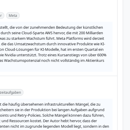
r
Meta
estellt, die von der zunehmenden Bedeutung der künstlichen 
urch seine Cloud-Sparte AWS hervor, die mit 200 Milliarden 
 was zu starkem Wachstum führt. Meta Platforms wird derzeit 
 die das Umsatzwachstum durch innovative Produkte wie KI-
n Cloud-Lösungen für KI-Modelle, hat im ersten Quartal ein 
Nvidia unterstützt. Trotz eines Kursanstiegs von über 600% 
 das Wachstumspotenzial noch nicht vollständig im Aktienkurs 
zeitaufgaben
t die häufig übersehenen infrastrukturellen Mängel, die zu 
scheitern sie in der Produktion bei langen Aufgaben aufgrund 
nts und Retry-Policies. Solche Mängel können dazu führen, 
 und Ressourcen kostet. Der Autor hebt hervor, dass der 
en nicht im zugrunde liegenden Modell liegt, sondern in den 