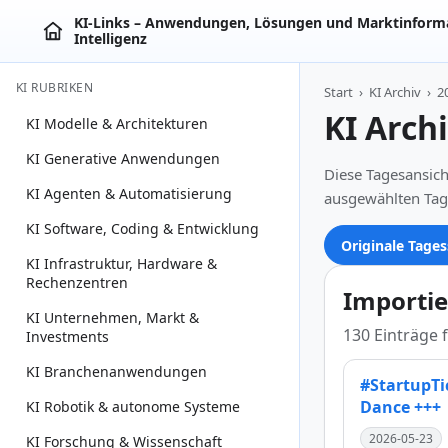
KI‑Links – Anwendungen, Lösungen und Marktinforma
Intelligenz
KI RUBRIKEN
Start
›
KI Archiv
›
2
KI Arch
KI Modelle & Architekturen
KI Generative Anwendungen
Diese Tagesansich
KI Agenten & Automatisierung
ausgewählten Tag
KI Software, Coding & Entwicklung
Originale Tages
KI Infrastruktur, Hardware &
Rechenzentren
Importie
KI Unternehmen, Markt &
130 Einträge 
Investments
KI Branchenanwendungen
#StartupTi
Dance +++
KI Robotik & autonome Systeme
2026-05-23
KI Forschung & Wissenschaft