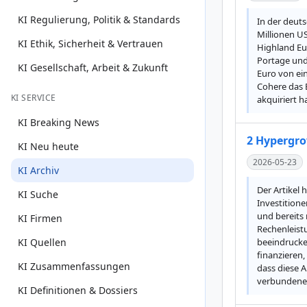
KI Regulierung, Politik & Standards
In der deut
Millionen U
KI Ethik, Sicherheit & Vertrauen
Highland Eu
Portage und
KI Gesellschaft, Arbeit & Zukunft
Euro von ei
Cohere das 
KI SERVICE
akquiriert 
KI Breaking News
2 Hypergro
KI Neu heute
2026-05-23
KI Archiv
Der Artikel 
KI Suche
Investitione
und bereits
KI Firmen
Rechenleist
KI Quellen
beeindrucke
finanzieren,
KI Zusammenfassungen
dass diese A
verbundenen
KI Definitionen & Dossiers