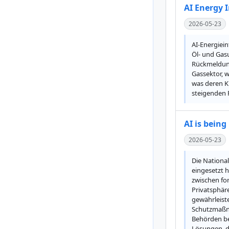
AI Energy I
2026-05-23
AI-Energiein
Öl- und Gas
Rückmeldung
Gassektor, w
was deren K
steigenden 
AI is being
2026-05-23
Die Nationa
eingesetzt h
zwischen for
Privatsphäre
gewährleist
Schutzmaßna
Behörden be
Lösungen, d