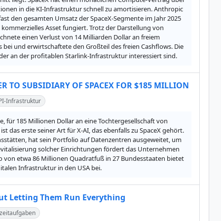
onen in die KI-Infrastruktur schnell zu amortisieren. Anthropic 
was fast den gesamten Umsatz der SpaceX-Segmente im Jahr 2025 
kommerzielles Asset fungiert. Trotz der Darstellung von 
nete einen Verlust von 14 Milliarden Dollar an freiem 
bei und erwirtschaftete den Großteil des freien Cashflows. Die 
an der profitablen Starlink-Infrastruktur interessiert sind.
ER TO SUBSIDIARY OF SPACEX FOR $185 MILLION
PI-Infrastruktur
, für 185 Millionen Dollar an eine Tochtergesellschaft von 
das erste seiner Art für X-AI, das ebenfalls zu SpaceX gehört. 
stätten, hat sein Portfolio auf Datenzentren ausgeweitet, um 
vitalisierung solcher Einrichtungen fördert das Unternehmen 
 von etwa 86 Millionen Quadratfuß in 27 Bundesstaaten bietet 
alen Infrastruktur in den USA bei.
ut Letting Them Run Everything
zeitaufgaben