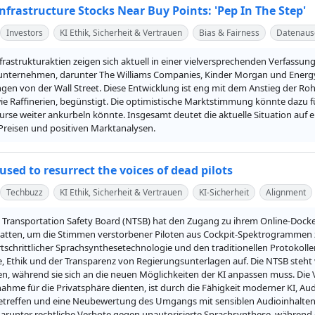
nfrastructure Stocks Near Buy Points: 'Pep In The Step'
Investors
KI Ethik, Sicherheit & Vertrauen
Bias & Fairness
Datenaus
frastrukturaktien zeigen sich aktuell in einer vielversprechenden Verfassu
unternehmen, darunter The Williams Companies, Kinder Morgan und Energy T
en von der Wall Street. Diese Entwicklung ist eng mit dem Anstieg der Roh
ie Raffinerien, begünstigt. Die optimistische Marktstimmung könnte dazu füh
urse weiter ankurbeln könnte. Insgesamt deutet die aktuelle Situation auf 
Preisen und positiven Marktanalysen.
 used to resurrect the voices of dead pilots
Techbuzz
KI Ethik, Sicherheit & Vertrauen
KI-Sicherheit
Alignment
l Transportation Safety Board (NTSB) hat den Zugang zu ihrem Online-Dock
atten, um die Stimmen verstorbener Piloten aus Cockpit-Spektrogrammen zu 
tschrittlicher Sprachsynthesetechnologie und den traditionellen Protokollen
, Ethik und der Transparenz von Regierungsunterlagen auf. Die NTSB steht v
en, während sie sich an die neuen Möglichkeiten der KI anpassen muss. Die
hme für die Privatsphäre dienten, ist durch die Fähigkeit moderner KI, Au
treffen und eine Neubewertung des Umgangs mit sensiblen Audioinhalten e
arunter rechtliche Verbote gegen unautorisierte Sprachsynthese, während 