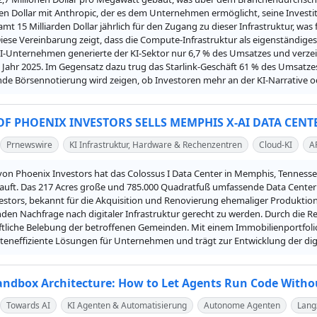
den Dollar mit Anthropic, der es dem Unternehmen ermöglicht, seine Investiti
amt 15 Milliarden Dollar jährlich für den Zugang zu dieser Infrastruktur, 
ese Vereinbarung zeigt, dass die Compute-Infrastruktur als eigenständiges 
I-Unternehmen generierte der KI-Sektor nur 6,7 % des Umsatzes und verzeich
Jahr 2025. Im Gegensatz dazu trug das Starlink-Geschäft 61 % des Umsatzes 
e Börsennotierung wird zeigen, ob Investoren mehr an der KI-Narrative oder 
 OF PHOENIX INVESTORS SELLS MEMPHIS X-AI DATA CENT
Prnewswire
KI Infrastruktur, Hardware & Rechenzentren
Cloud-KI
A
e von Phoenix Investors hat das Colossus I Data Center in Memphis, Tennessee
uft. Das 217 Acres große und 785.000 Quadratfuß umfassende Data Center ist 
estors, bekannt für die Akquisition und Renovierung ehemaliger Produktions
den Nachfrage nach digitaler Infrastruktur gerecht zu werden. Durch die Re
aftliche Belebung der betroffenen Gemeinden. Mit einem Immobilienportfolio
teneffiziente Lösungen für Unternehmen und trägt zur Entwicklung der digit
andbox Architecture: How to Let Agents Run Code Witho
Towards AI
KI Agenten & Automatisierung
Autonome Agenten
Lang