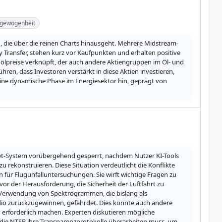
gewogenheit
ng, die über die reinen Charts hinausgeht. Mehrere Midstream-
ransfer, stehen kurz vor Kaufpunkten und erhalten positive 
ölpreise verknüpft, der auch andere Aktiengruppen im Öl- und 
ren, dass Investoren verstärkt in diese Aktien investieren, 
eine dynamische Phase im Energiesektor hin, geprägt von 
et-System vorübergehend gesperrt, nachdem Nutzer KI-Tools 
rekonstruieren. Diese Situation verdeutlicht die Konflikte 
 für Flugunfalluntersuchungen. Sie wirft wichtige Fragen zu 
or der Herausforderung, die Sicherheit der Luftfahrt zu 
 Verwendung von Spektrogrammen, die bislang als 
dio zurückzugewinnen, gefährdet. Dies könnte auch andere 
rforderlich machen. Experten diskutieren mögliche 
die NTSB ihre Transparenzprotokolle überarbeiten muss, um 