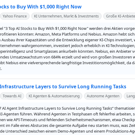
tocks to Buy With $1,000 Right Now
Yahoo Finance
KI Unternehmen, Markt & Investments
Große KI-Anbiete
el "3 Top AI Stocks to Buy With $1,000 Right Now" werden drei Aktien vorg
profitieren könnten: Amazon, Meta Platforms und Nebius. Amazon hebt sich d
n Ausbau ihrer Kapazitäten und die Entwicklung eigener KI-Chips investiert,
ternehmen wahrgenommen, investiert jedoch erheblich in KI-Technologien,
perintelligenz und Smartglasses ankurbeln könnten. Nebius, ein Anbieter vo
ndes Umsatzwachstum von 684% erzielt und wird von großen Investoren wie 
eibt Nebius eine vielversprechende langfristige Investitionsmöglichkeit, da
t.
 Infrastructure Layers to Survive Long Running Tasks
Towards AI
KI Agenten & Automatisierung
Autonome Agenten
Lang
„7 AI Agent Infrastructure Layers to Survive Long Running Tasks“ thematisier
KI-Agenten führen. Während Agenten in Testphasen oft fehlerfrei arbeiten, 
en wie API-Timeouts und fehlenden Sicherheitsmechanismen, etwa Checkpoi
nt im Falle eines Absturzes die gesamte Aufgabe neu starten muss, was Zeit
de Unterschied zwischen einem Demo-Agenten und einem Produktions-Agent