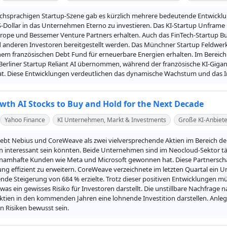
schsprachigen Startup-Szene gab es kürzlich mehrere bedeutende Entwicklun
S-Dollar in das Unternehmen Eterno zu investieren. Das KI-Startup Unframe 
rope und Bessemer Venture Partners erhalten. Auch das FinTech-Startup Bunc
 anderen Investoren bereitgestellt werden. Das Münchner Startup Feldwerke 
nem französischen Debt Fund für erneuerbare Energien erhalten. Im Bereic
Berliner Startup Reliant AI übernommen, während der französische KI-Gigan
hat. Diese Entwicklungen verdeutlichen das dynamische Wachstum und das In
wth AI Stocks to Buy and Hold for the Next Decade
Yahoo Finance
KI Unternehmen, Markt & Investments
Große KI-Anbiete
hebt Nebius und CoreWeave als zwei vielversprechende Aktien im Bereich der kü
n interessant sein könnten. Beide Unternehmen sind im Neocloud-Sektor tätig,
 namhafte Kunden wie Meta und Microsoft gewonnen hat. Diese Partnersch
ung effizient zu erweitern. CoreWeave verzeichnete im letzten Quartal ein
nde Steigerung von 684 % erzielte. Trotz dieser positiven Entwicklungen 
 was ein gewisses Risiko für Investoren darstellt. Die unstillbare Nachfrag
ktien in den kommenden Jahren eine lohnende Investition darstellen. Anleger 
 Risiken bewusst sein.