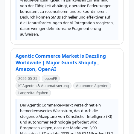
Wettbewerbsfähigkeit im Bankwesen zunehmend 
von der Fähigkeit abhängt, operative Bedeutungen 
konsistent zu reconciliieren und zu koordinieren. 
Dadurch können SMBs schneller und effektiver auf 
die Herausforderungen der AI-Integration reagieren, 
da sie weniger definitorische Fragmentierung 
aufweisen.
Agentic Commerce Market is Dazzling
Worldwide | Major Giants Shopify ,
Amazon, OpenAI
2026-05-25
openPR
KI Agenten & Automatisierung
Autonome Agenten
Langzeitaufgaben
Der Agentic Commerce-Markt verzeichnet ein 
bemerkenswertes Wachstum, das durch die 
steigende Akzeptanz von Künstlicher Intelligenz (KI) 
und autonomer Technologie gefördert wird. 
Prognosen zeigen, dass der Markt von 3,90 
Milliarden USD im Jahr 2025 auf 56,80 Milliarden USD 