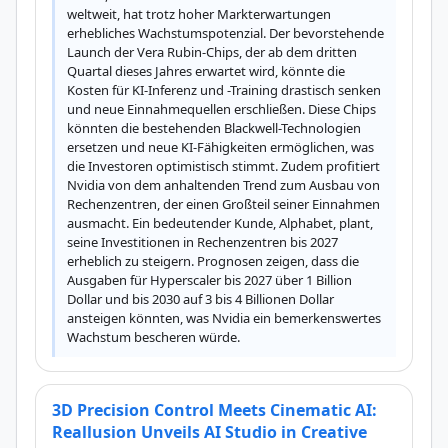
weltweit, hat trotz hoher Markterwartungen 
erhebliches Wachstumspotenzial. Der bevorstehende 
Launch der Vera Rubin-Chips, der ab dem dritten 
Quartal dieses Jahres erwartet wird, könnte die 
Kosten für KI-Inferenz und -Training drastisch senken 
und neue Einnahmequellen erschließen. Diese Chips 
könnten die bestehenden Blackwell-Technologien 
ersetzen und neue KI-Fähigkeiten ermöglichen, was 
die Investoren optimistisch stimmt. Zudem profitiert 
Nvidia von dem anhaltenden Trend zum Ausbau von 
Rechenzentren, der einen Großteil seiner Einnahmen 
ausmacht. Ein bedeutender Kunde, Alphabet, plant, 
seine Investitionen in Rechenzentren bis 2027 
erheblich zu steigern. Prognosen zeigen, dass die 
Ausgaben für Hyperscaler bis 2027 über 1 Billion 
Dollar und bis 2030 auf 3 bis 4 Billionen Dollar 
ansteigen könnten, was Nvidia ein bemerkenswertes 
Wachstum bescheren würde.
3D Precision Control Meets Cinematic AI:
Reallusion Unveils AI Studio in Creative