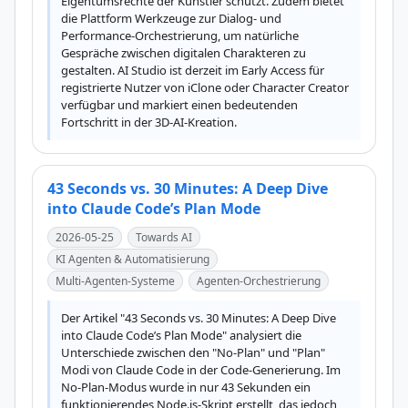
Eigentumsrechte der Künstler schützt. Zudem bietet 
die Plattform Werkzeuge zur Dialog- und 
Performance-Orchestrierung, um natürliche 
Gespräche zwischen digitalen Charakteren zu 
gestalten. AI Studio ist derzeit im Early Access für 
registrierte Nutzer von iClone oder Character Creator 
verfügbar und markiert einen bedeutenden 
Fortschritt in der 3D-AI-Kreation.
43 Seconds vs. 30 Minutes: A Deep Dive
into Claude Code’s Plan Mode
2026-05-25
Towards AI
KI Agenten & Automatisierung
Multi-Agenten-Systeme
Agenten-Orchestrierung
Der Artikel "43 Seconds vs. 30 Minutes: A Deep Dive 
into Claude Code’s Plan Mode" analysiert die 
Unterschiede zwischen den "No-Plan" und "Plan" 
Modi von Claude Code in der Code-Generierung. Im 
No-Plan-Modus wurde in nur 43 Sekunden ein 
funktionierendes Node.js-Skript erstellt, das jedoch 