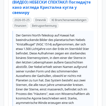
(ВИДЕО) НЕБЕСКИ СПЕКТАКЛ Погледајте
како изгледа Кристална кугла у
свемиру
2026-05-25
Dnevnik
KI Branchenanwendungen
Finanzen
Betrugserkennung
Der Gemini North-Teleskop auf Hawaii hat 
beeindruckende Bilder des planetarischen Nebels 
"Kristallkugel" (NGC 1514) aufgenommen, der sich 
etwa 1.500 Lichtjahre von der Erde im Sternbild Stier 
befindet. Diese Aufnahmen zeigen ein sterbendes 
binäres Sternensystem, in dem einer der Sterne in 
den letzten Lebensphasen äußere Gasschichten 
abstößt. Der Nebel erhielt seinen Namen aufgrund 
seiner runden Form und des schimmernden 
Aussehens der Gashüllen, obwohl er nichts mit 
Planeten zu tun hat. Das System besteht aus zwei 
Sternen, die alle neun Jahre umeinander kreisen. 
Einer der Sterne, einst massereich, befindet sich im 
Prozess des "Häutens", was von Wissenschaftlern als 
kosmische Agonie beschrieben wird. Starke, 
asymmetrische Winde erzeugen eine sich 