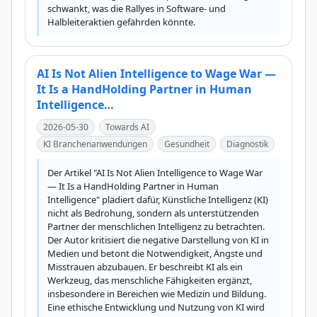
schwankt, was die Rallyes in Software- und 
Halbleiteraktien gefährden könnte.
AI Is Not Alien Intelligence to Wage War —
It Is a HandHolding Partner in Human
Intelligence…
2026-05-30
Towards AI
KI Branchenanwendungen
Gesundheit
Diagnostik
Der Artikel "AI Is Not Alien Intelligence to Wage War 
— It Is a HandHolding Partner in Human 
Intelligence" plädiert dafür, Künstliche Intelligenz (KI) 
nicht als Bedrohung, sondern als unterstützenden 
Partner der menschlichen Intelligenz zu betrachten. 
Der Autor kritisiert die negative Darstellung von KI in 
Medien und betont die Notwendigkeit, Ängste und 
Misstrauen abzubauen. Er beschreibt KI als ein 
Werkzeug, das menschliche Fähigkeiten ergänzt, 
insbesondere in Bereichen wie Medizin und Bildung. 
Eine ethische Entwicklung und Nutzung von KI wird 