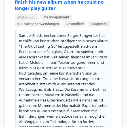
finish his new album when he could no
longer play guitar
2026-05-30
The Independent
KI Branchenanwendungen
Gesundheit
Diagnostik
Samuel Smith, ein Londoner Singer-Songwriter, hat 
mithilfe von künstlicher Intelligenz sein neues Album 
"The Art of Letting Go" fertiggestellt, nachdem 
Parkinson seine Fähigkeit, Gitarre zu spielen, stark 
eingeschränkt hat. Seit seiner Diagnose im Jahr 2020 
hat er Melodien in sein Telefon aufgenommen und 
diese in KI-gestützte Musikgeneratoren 
hochgeladen, um seine künstlerische Vision zu 
verwirklichen. Trotz der Herausforderungen seiner 
Krankheit nutzt Smith AI als unterstützendes 
Werkzeug, nicht als Ersatz. Die Zusammenarbeit mit 
renommierten Musikern in Nashville und die 
Aufnahme eines Gitarrenduetts mit einem Freund 
gaben ihm Momente der Normalität. Experten sehen 
in solchen KI-Tools Potenzial für Menschen mit 
Behinderungen, warnen jedoch vor einer möglichen 
Abhängigkeit von Technologie. Smith fordert 