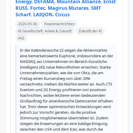
Energy. DEFAMA. Mountain Alliance. Ernst
RUSS. Fortec. Magirus Mutares. SMT
Scharf. LAIQON. Circus
2026-05-30
Finanznachrichten
KI Gesellschaft, Arbeit & Zukunft
Zukunft der KI
AGI
In der Kalenderwoche 22 zeigen die Aktienmärkte 
eine bemerkenswerte Euphorie, insbesondere an der 
NASDAQ, wo Unternehmen im Bereich Künstliche 
Intelligenz (KI) neue Rekordhöhen erreichen. Starke 
Unternehmenszahlen, wie die von Okta, die am 
Freitag einen Kursanstieg von über 20% 
verzeichnete, treiben die Märkte weiter an. Auch CTS 
Eventim und 2G Energy profitieren von positiven 
Nachrichten, wobei letzterer einen bedeutenden 
Großauftrag für amerikanische Datencenter erhalten 
hat. Trotz dieser optimistischen Entwicklungen wird 
jedoch zur Vorsicht geraten, da die positive 
Stimmung möglicherweise übertrieben ist. Zudem 
steigen die Erwartungen an eine baldige Einigung 
zwischen den USA und dem Iran, was durch die 