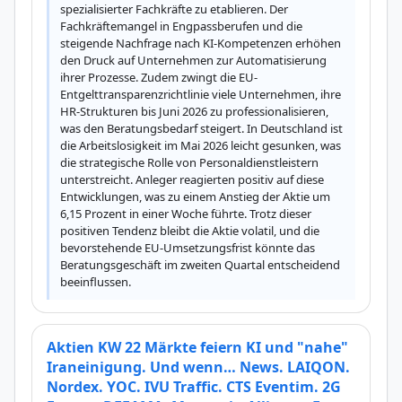
spezialisierter Fachkräfte zu etablieren. Der 
Fachkräftemangel in Engpassberufen und die 
steigende Nachfrage nach KI-Kompetenzen erhöhen 
den Druck auf Unternehmen zur Automatisierung 
ihrer Prozesse. Zudem zwingt die EU-
Entgelttransparenzrichtlinie viele Unternehmen, ihre 
HR-Strukturen bis Juni 2026 zu professionalisieren, 
was den Beratungsbedarf steigert. In Deutschland ist 
die Arbeitslosigkeit im Mai 2026 leicht gesunken, was 
die strategische Rolle von Personaldienstleistern 
unterstreicht. Anleger reagierten positiv auf diese 
Entwicklungen, was zu einem Anstieg der Aktie um 
6,15 Prozent in einer Woche führte. Trotz dieser 
positiven Tendenz bleibt die Aktie volatil, und die 
bevorstehende EU-Umsetzungsfrist könnte das 
Beratungsgeschäft im zweiten Quartal entscheidend 
beeinflussen.
Aktien KW 22 Märkte feiern KI und "nahe"
Iraneinigung. Und wenn… News. LAIQON.
Nordex. YOC. IVU Traffic. CTS Eventim. 2G