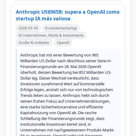
Anthropic US$965B: supera a OpenAI como
startup IA más valiosa
2026-05-30
Ecosistemastartup
KI Unternehmen, Markt & Investments
Große KI-Anbieter
OpenAI
Anthropic hat mit einer Bewertung von 965 
Milliarden US-Dollar nach Abschluss seiner Serie-H-
Finanzierungsrunde am 28. Mai 2026 OpenAI 
überholt, dessen Bewertung bei 852 Milliarden US-
Dollar lag. Dieser Wechsel verdeutlicht, dass 
Investoren zunehmend Wert auf kommerzielle 
Erfolge legen, anstatt sich nur von technologischen 
Trends leiten zu lassen. Anthropic hebt sich durch 
seinen frühen Fokus auf Unternehmenslösungen, 
eine starke Sicherheitsnarrative und effiziente 
Kapitalnutzung von OpenAI ab. Die rasche 
Schließung der Finanzierungsrunde zeigt, dass 
institutionelle Investoren bereit sind, in 
Unternehmen mit nachgewiesenem Produkt-Markt-
Fit zu investieren. OpenAI sieht sich hingegen 