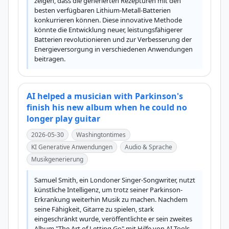
zeigen, dass die generierten Rezepturen mit den 
besten verfügbaren Lithium-Metall-Batterien 
konkurrieren können. Diese innovative Methode 
könnte die Entwicklung neuer, leistungsfähigerer 
Batterien revolutionieren und zur Verbesserung der 
Energieversorgung in verschiedenen Anwendungen 
beitragen.
AI helped a musician with Parkinson's
finish his new album when he could no
longer play guitar
2026-05-30
Washingtontimes
KI Generative Anwendungen
Audio & Sprache
Musikgenerierung
Samuel Smith, ein Londoner Singer-Songwriter, nutzt 
künstliche Intelligenz, um trotz seiner Parkinson-
Erkrankung weiterhin Musik zu machen. Nachdem 
seine Fähigkeit, Gitarre zu spielen, stark 
eingeschränkt wurde, veröffentlichte er sein zweites 
Album "The Art of Letting Go" mit Hilfe von AI-Tools, 