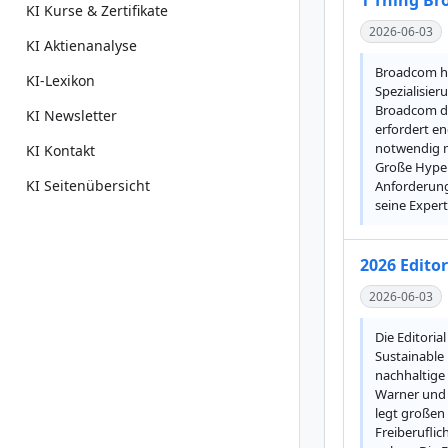
1 Thing Br
KI Kurse & Zertifikate
2026-06-03
KI Aktienanalyse
Broadcom hat
KI-Lexikon
Spezialisie
Broadcom den
KI Newsletter
erfordert e
notwendig m
KI Kontakt
Große Hyper
KI Seitenübersicht
Anforderung
seine Exper
2026 Edito
2026-06-03
Die Editoria
Sustainable 
nachhaltige
Warner und L
legt großen 
Freiberuflic