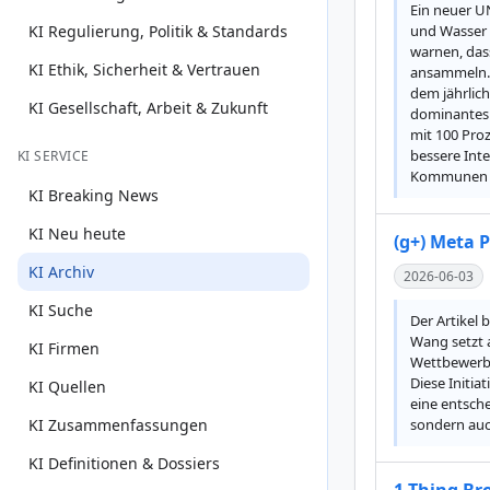
Ein neuer U
KI Regulierung, Politik & Standards
und Wasser 
warnen, das
KI Ethik, Sicherheit & Vertrauen
ansammeln. P
dem jährlich
KI Gesellschaft, Arbeit & Zukunft
dominantes 
mit 100 Pro
bessere Int
KI SERVICE
Kommunen al
KI Breaking News
KI Neu heute
(g+) Meta P
KI Archiv
2026-06-03
KI Suche
Der Artikel 
Wang setzt 
KI Firmen
Wettbewerbsf
Diese Initia
KI Quellen
eine entsche
KI Zusammenfassungen
sondern auch
KI Definitionen & Dossiers