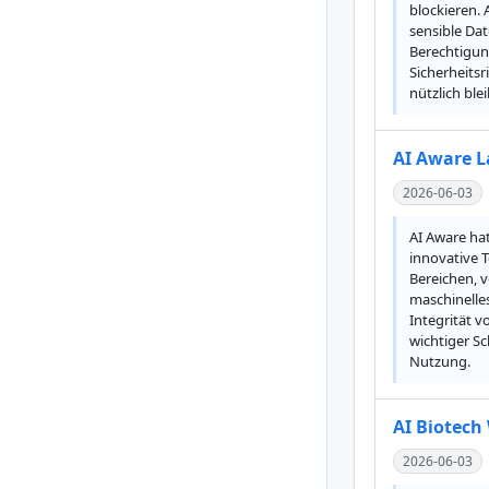
blockieren.
sensible Da
Berechtigun
Sicherheitsr
nützlich ble
AI Aware L
2026-06-03
AI Aware ha
innovative T
Bereichen, v
maschinelles
Integrität v
wichtiger S
Nutzung.
AI Biotech
2026-06-03