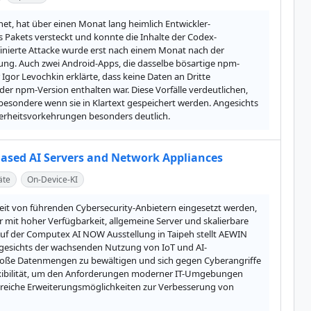
et, hat über einen Monat lang heimlich Entwickler-
 Pakets versteckt und konnte die Inhalte der Codex-
finierte Attacke wurde erst nach einem Monat nach der 
lung. Auch zwei Android-Apps, die dasselbe bösartige npm-
Igor Levochkin erklärte, dass keine Daten an Dritte 
er npm-Version enthalten war. Diese Vorfälle verdeutlichen, 
esondere wenn sie in Klartext gespeichert werden. Angesichts 
herheitsvorkehrungen besonders deutlich.
ased AI Servers and Network Appliances
äte
On-Device-KI
eit von führenden Cybersecurity-Anbietern eingesetzt werden, 
it hoher Verfügbarkeit, allgemeine Server und skalierbare 
. Auf der Computex AI NOW Ausstellung in Taipeh stellt AEWIN 
 Angesichts der wachsenden Nutzung von IoT und AI-
oße Datenmengen zu bewältigen und sich gegen Cyberangriffe 
exibilität, um den Anforderungen moderner IT-Umgebungen 
lreiche Erweiterungsmöglichkeiten zur Verbesserung von 