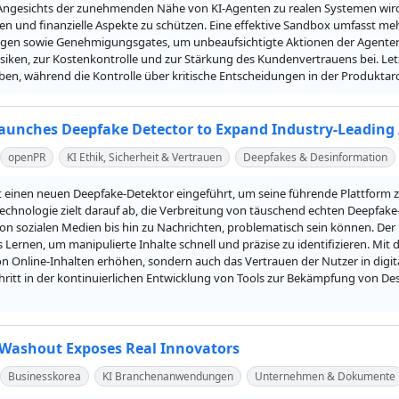
 Angesichts der zunehmenden Nähe von KI-Agenten zu realen Systemen wir
ten und finanzielle Aspekte zu schützen. Eine effektive Sandbox umfasst me
gen sowie Genehmigungsgates, um unbeaufsichtigte Aktionen der Agenten z
isiken, zur Kostenkontrolle und zur Stärkung des Kundenvertrauens bei. Let
iben, während die Kontrolle über kritische Entscheidungen in der Produktarc
aunches Deepfake Detector to Expand Industry-Leading 
openPR
KI Ethik, Sicherheit & Vertrauen
Deepfakes & Desinformation
t einen neuen Deepfake-Detektor eingeführt, um seine führende Plattform zu
echnologie zielt darauf ab, die Verbreitung von täuschend echten Deepfake
on sozialen Medien bis hin zu Nachrichten, problematisch sein können. Der 
 Lernen, um manipulierte Inhalte schnell und präzise zu identifizieren. Mit 
on Online-Inhalten erhöhen, sondern auch das Vertrauen der Nutzer in digita
chritt in der kontinuierlichen Entwicklung von Tools zur Bekämpfung von D
 Washout Exposes Real Innovators
Businesskorea
KI Branchenanwendungen
Unternehmen & Dokumente