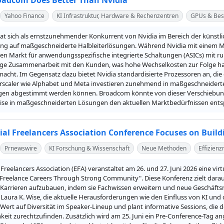
oadcom Does Better Than Nvidia
Yahoo Finance
KI Infrastruktur, Hardware & Rechenzentren
GPUs & Bes
 sich als ernstzunehmender Konkurrent von Nvidia im Bereich der künstlich
rung auf maßgeschneiderte Halbleiterlösungen. Während Nvidia mit einem Ma
 Markt für anwendungsspezifische integrierte Schaltungen (ASICs) mit rund
nge Zusammenarbeit mit den Kunden, was hohe Wechselkosten zur Folge hat,
acht. Im Gegensatz dazu bietet Nvidia standardisierte Prozessoren an, die
scaler wie Alphabet und Meta investieren zunehmend in maßgeschneiderte Chi
en abgestimmt werden können. Broadcom könnte von dieser Verschiebung in 
tise in maßgeschneiderten Lösungen den aktuellen Marktbedürfnissen entsp
rial Freelancers Association Conference Focuses on Build
Prnewswire
KI Forschung & Wissenschaft
Neue Methoden
Effizien
l Freelancers Association (EFA) veranstaltet am 26. und 27. Juni 2026 eine vir
Freelance Careers Through Strong Community". Diese Konferenz zielt darauf
 Karrieren aufzubauen, indem sie Fachwissen erweitern und neue Geschäfts
aura K. Wise, die aktuelle Herausforderungen wie den Einfluss von KI und d
Wert auf Diversität im Speaker-Lineup und plant informative Sessions, die de
hkeit zurechtzufinden. Zusätzlich wird am 25. Juni ein Pre-Conference-Tag a