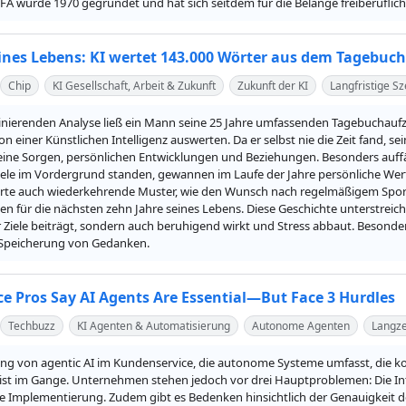
FA wurde 1970 gegründet und hat sich seitdem für die Belange freiberuflich
eines Lebens: KI wertet 143.000 Wörter aus dem Tagebuc
Chip
KI Gesellschaft, Arbeit & Zukunft
Zukunft der KI
Langfristige S
szinierenden Analyse ließ ein Mann seine 25 Jahre umfassenden Tagebuchau
on einer Künstlichen Intelligenz auswerten. Da er selbst nie die Zeit fand, sei
seine Sorgen, persönlichen Entwicklungen und Beziehungen. Besonders auffäl
 Ziele im Vordergrund standen, gewannen im Laufe der Jahre persönliche W
zierte auch wiederkehrende Muster, wie den Wunsch nach regelmäßigem Sport
n für die nächsten zehn Jahre seines Lebens. Diese Geschichte unterstreich
 Ziele beiträgt, sondern auch beruhigend wirkt und Stress abbaut. Besonder
e Speicherung von Gedanken.
ice Pros Say AI Agents Are Essential—But Face 3 Hurdles
Techbuzz
KI Agenten & Automatisierung
Autonome Agenten
Langze
ung von agentic AI im Kundenservice, die autonome Systeme umfasst, die 
 ist im Gange. Unternehmen stehen jedoch vor drei Hauptproblemen: Die Inte
ie Implementierung. Zudem gibt es Bedenken hinsichtlich der Genauigkeit d