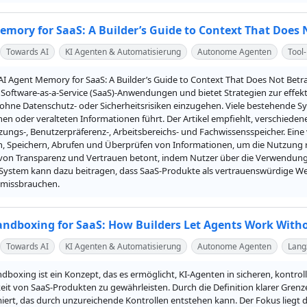
emory for SaaS: A Builder’s Guide to Context That Does 
Towards AI
KI Agenten & Automatisierung
Autonome Agenten
Tool
„AI Agent Memory for SaaS: A Builder’s Guide to Context That Does Not Betra
 Software-as-a-Service (SaaS)-Anwendungen und bietet Strategien zur effekt
 ohne Datenschutz- oder Sicherheitsrisiken einzugehen. Viele bestehende 
hen oder veralteten Informationen führt. Der Artikel empfiehlt, verschiede
zungs-, Benutzerpräferenz-, Arbeitsbereichs- und Fachwissensspeicher. Eine 
ren, Speichern, Abrufen und Überprüfen von Informationen, um die Nutzung r
on Transparenz und Vertrauen betont, indem Nutzer über die Verwendung ih
System kann dazu beitragen, dass SaaS-Produkte als vertrauenswürdige 
 missbrauchen.
andboxing for SaaS: How Builders Let Agents Work Wit
Towards AI
KI Agenten & Automatisierung
Autonome Agenten
Lang
dboxing ist ein Konzept, das es ermöglicht, KI-Agenten in sicheren, kontro
eit von SaaS-Produkten zu gewährleisten. Durch die Definition klarer Grenz
iert, das durch unzureichende Kontrollen entstehen kann. Der Fokus liegt da