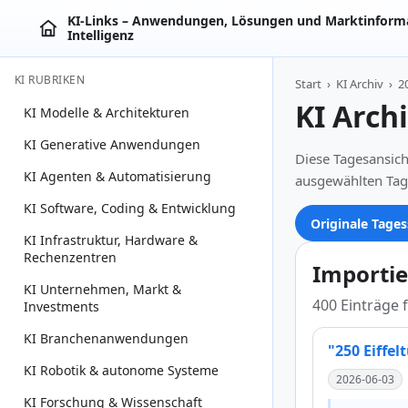
KI‑Links – Anwendungen, Lösungen und Marktinforma
Intelligenz
KI RUBRIKEN
Start
›
KI Archiv
›
2
KI Arch
KI Modelle & Architekturen
KI Generative Anwendungen
Diese Tagesansich
KI Agenten & Automatisierung
ausgewählten Tag
KI Software, Coding & Entwicklung
Originale Tages
KI Infrastruktur, Hardware &
Rechenzentren
Importie
KI Unternehmen, Markt &
400 Einträge 
Investments
KI Branchenanwendungen
"250 Eiffe
KI Robotik & autonome Systeme
2026-06-03
KI Forschung & Wissenschaft