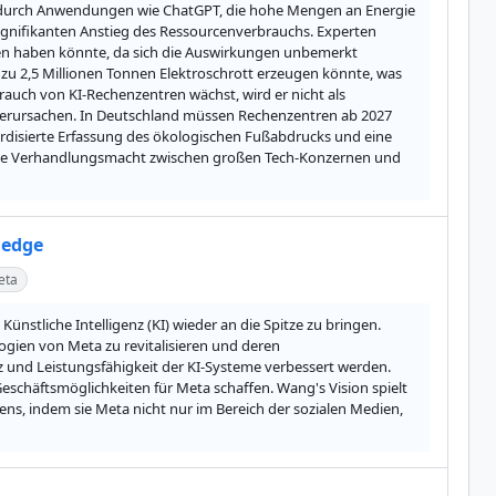
e durch Anwendungen wie ChatGPT, die hohe Mengen an Energie 
ignifikanten Anstieg des Ressourcenverbrauchs. Experten 
n haben könnte, da sich die Auswirkungen unbemerkt 
 zu 2,5 Millionen Tonnen Elektroschrott erzeugen könnte, was 
auch von KI-Rechenzentren wächst, wird er nicht als 
rursachen. In Deutschland müssen Rechenzentren ab 2027 
rdisierte Erfassung des ökologischen Fußabdrucks und eine 
eiche Verhandlungsmacht zwischen großen Tech-Konzernen und 
 edge
eta
nstliche Intelligenz (KI) wieder an die Spitze zu bringen. 
gien von Meta zu revitalisieren und deren 
z und Leistungsfähigkeit der KI-Systeme verbessert werden. 
eschäftsmöglichkeiten für Meta schaffen. Wang's Vision spielt 
ns, indem sie Meta nicht nur im Bereich der sozialen Medien, 