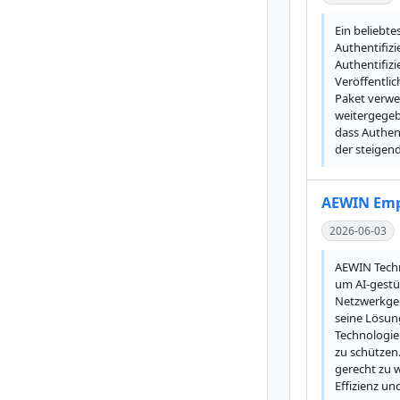
Ein beliebt
Authentifiz
Authentifizi
Veröffentli
Paket verwen
weitergegebe
dass Authen
der steigen
AEWIN Empo
2026-06-03
AEWIN Techn
um AI-gestü
Netzwerkgerä
seine Lösung
Technologie
zu schützen
gerecht zu 
Effizienz un