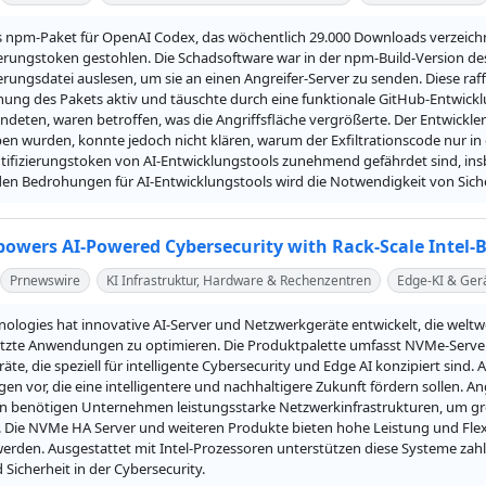
es npm-Paket für OpenAI Codex, das wöchentlich 29.000 Downloads verzeichn
ierungstoken gestohlen. Die Schadsoftware war in der npm-Build-Version des
erungsdatei auslesen, um sie an einen Angreifer-Server zu senden. Diese raf
chung des Pakets aktiv und täuschte durch eine funktionale GitHub-Entwick
deten, waren betroffen, was die Angriffsfläche vergrößerte. Der Entwickler 
n wurden, konnte jedoch nicht klären, warum der Exfiltrationscode nur in d
tifizierungstoken von AI-Entwicklungstools zunehmend gefährdet sind, insb
den Bedrohungen für AI-Entwicklungstools wird die Notwendigkeit von Sic
wers AI-Powered Cybersecurity with Rack-Scale Intel-B
Prnewswire
KI Infrastruktur, Hardware & Rechenzentren
Edge-KI & Ger
ologies hat innovative AI-Server und Netzwerkgeräte entwickelt, die weltw
tzte Anwendungen zu optimieren. Die Produktpalette umfasst NVMe-Server m
te, die speziell für intelligente Cybersecurity und Edge AI konzipiert sind
en vor, die eine intelligentere und nachhaltigere Zukunft fördern sollen.
n benötigen Unternehmen leistungsstarke Netzwerkinfrastrukturen, um gr
. Die NVMe HA Server und weiteren Produkte bieten hohe Leistung und Fl
werden. Ausgestattet mit Intel-Prozessoren unterstützen diese Systeme zah
d Sicherheit in der Cybersecurity.