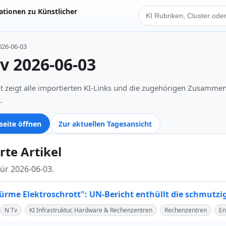
tionen zu Künstlicher
KI Suche
026-06-03
iv 2026-06-03
t zeigt alle importierten KI-Links und die zugehörigen Zusamme
.
seite öffnen
Zur aktuellen Tagesansicht
rte Artikel
für 2026-06-03.
ltürme Elektroschrott": UN-Bericht enthüllt die schmutzi
N Tv
KI Infrastruktur, Hardware & Rechenzentren
Rechenzentren
En