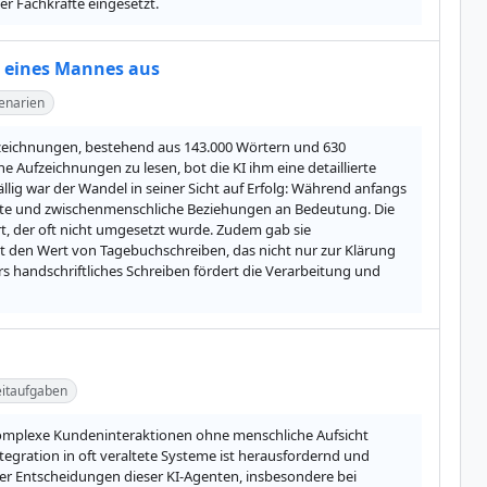
er Fachkräfte eingesetzt.
h eines Mannes aus
zenarien
fzeichnungen, bestehend aus 143.000 Wörtern und 630 
ne Aufzeichnungen zu lesen, bot die KI ihm eine detaillierte 
lig war der Wandel in seiner Sicht auf Erfolg: Während anfangs 
erte und zwischenmenschliche Beziehungen an Bedeutung. Die 
, der oft nicht umgesetzt wurde. Zudem gab sie 
t den Wert von Tagebuchschreiben, das nicht nur zur Klärung 
s handschriftliches Schreiben fördert die Verarbeitung und 
itaufgaben
komplexe Kundeninteraktionen ohne menschliche Aufsicht 
gration in oft veraltete Systeme ist herausfordernd und 
er Entscheidungen dieser KI-Agenten, insbesondere bei 