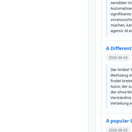
sensiblen Vo
Automatisie
signifikant
voranzuschr
machen, kämp
agentic AI e
A Differen
2026-06-03
Der Artikel 
Werkzeug in
findet brei
Autor, der z
der ohne Mi
Verständnis 
Verteilung e
A popular 
2026-06-03