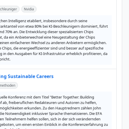
chleuniger
Nvidia
en Intelligenz etabliert, insbesondere durch seine 
rktanteil von etwa 80% bei KI-Beschleunigern dominiert, führt 
 70% an. Die Entwicklung dieser spezialisierten Chips 
 da ein Anbieterwechsel eine Neugestaltung der Chips 
 einen einfacheren Wechsel zu anderen Anbietern ermöglichen. 
ps, die energieeffizienter sind und besser auf spezifische 
den Ausgaben für KI-Infrastruktur erheblich profitieren, da 
richt.
ing Sustainable Careers
zmethoden
tuelle Konferenz mit dem Titel "Better Together: Building 
 ab, freiberuflichen Redakteuren und Autoren zu helfen, 
möglichkeiten erkunden. Zu den Hauptrednern zählen John 
ie Notwendigkeit inklusiver Sprache thematisieren. Die EFA 
n Teilnehmern helfen sollen, sich in der sich verändernden 
ngeboten, um einen ersten Einblick in die Konferenzerfahrung zu 