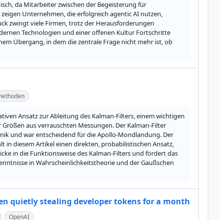
sch, da Mitarbeiter zwischen der Begeisterung für 
zeigen Unternehmen, die erfolgreich agentic AI nutzen, 
ck zwingt viele Firmen, trotz der Herausforderungen 
ernen Technologien und einer offenen Kultur Fortschritte 
nem Übergang, in dem die zentrale Frage nicht mehr ist, ob 
zmethoden
nativen Ansatz zur Ableitung des Kalman-Filters, einem wichtigen 
er Größen aus verrauschten Messungen. Der Kalman-Filter 
nik und war entscheidend für die Apollo-Mondlandung. Der 
t in diesem Artikel einen direkten, probabilistischen Ansatz, 
ke in die Funktionsweise des Kalman-Filters und fördert das 
Kenntnisse in Wahrscheinlichkeitstheorie und der Gaußschen 
n quietly stealing developer tokens for a month
OpenAI