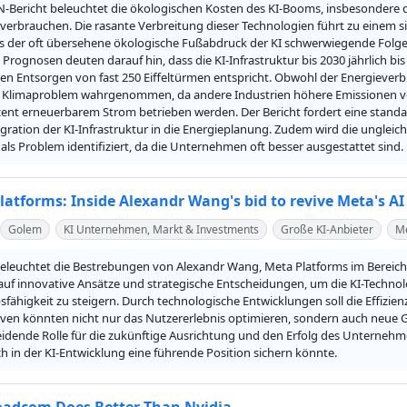
N-Bericht beleuchtet die ökologischen Kosten des KI-Booms, insbesonder
verbrauchen. Die rasante Verbreitung dieser Technologien führt zu einem s
s der oft übersehene ökologische Fußabdruck der KI schwerwiegende Folge
rognosen deuten darauf hin, dass die KI-Infrastruktur bis 2030 jährlich bis
en Entsorgen von fast 250 Eiffeltürmen entspricht. Obwohl der Energieverbr
Klimaproblem wahrgenommen, da andere Industrien höhere Emissionen ve
zent erneuerbarem Strom betrieben werden. Der Bericht fordert eine standa
egration der KI-Infrastruktur in die Energieplanung. Zudem wird die ungl
s Problem identifiziert, da die Unternehmen oft besser ausgestattet sind.
latforms: Inside Alexandr Wang's bid to revive Meta's AI
Golem
KI Unternehmen, Markt & Investments
Große KI-Anbieter
M
beleuchtet die Bestrebungen von Alexandr Wang, Meta Platforms im Bereich Kü
auf innovative Ansätze und strategische Entscheidungen, um die KI-Technolo
ähigkeit zu steigern. Durch technologische Entwicklungen soll die Effizien
tiven könnten nicht nur das Nutzererlebnis optimieren, sondern auch neue G
idende Rolle für die zukünftige Ausrichtung und den Erfolg des Unternehme
 in der KI-Entwicklung eine führende Position sichern könnte.