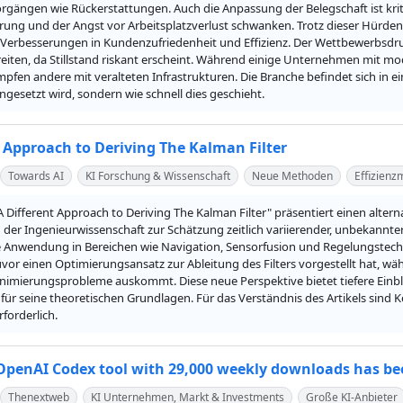
rgängen wie Rückerstattungen. Auch die Anpassung der Belegschaft ist kriti
rung und der Angst vor Arbeitsplatzverlust schwanken. Trotz dieser Hürden 
e Verbesserungen in Kundenzufriedenheit und Effizienz. Der Wettbewerbsdru
eiten, da Stillstand riskant erscheint. Während einige Unternehmen mit mod
fen andere mit veralteten Infrastrukturen. Die Branche befindet sich in ei
ingesetzt wird, sondern wie schnell dies geschieht.
t Approach to Deriving The Kalman Filter
Towards AI
KI Forschung & Wissenschaft
Neue Methoden
Effizien
"A Different Approach to Deriving The Kalman Filter" präsentiert einen alter
 der Ingenieurwissenschaft zur Schätzung zeitlich variierender, unbekannt
te Anwendung in Bereichen wie Navigation, Sensorfusion und Regelungstech
uvor einen Optimierungsansatz zur Ableitung des Filters vorgestellt hat, wähl
nimierungsprobleme auskommt. Diese neue Perspektive bietet tiefere Einblic
für seine theoretischen Grundlagen. Für das Verständnis des Artikels sind 
rforderlich.
OpenAI Codex tool with 29,000 weekly downloads has bee
Thenextweb
KI Unternehmen, Markt & Investments
Große KI-Anbieter