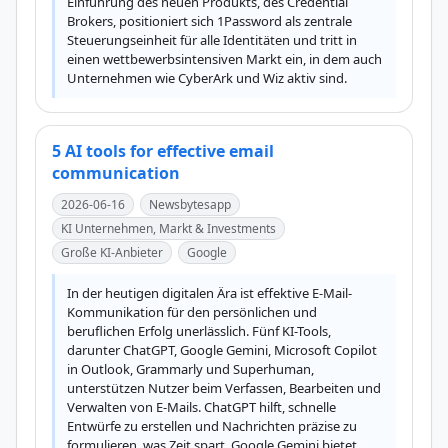
Einführung des neuen Produkts, des Credential 
Brokers, positioniert sich 1Password als zentrale 
Steuerungseinheit für alle Identitäten und tritt in 
einen wettbewerbsintensiven Markt ein, in dem auch 
Unternehmen wie CyberArk und Wiz aktiv sind.
5 AI tools for effective email
communication
2026-06-16
Newsbytesapp
KI Unternehmen, Markt & Investments
Große KI-Anbieter
Google
In der heutigen digitalen Ära ist effektive E-Mail-
Kommunikation für den persönlichen und 
beruflichen Erfolg unerlässlich. Fünf KI-Tools, 
darunter ChatGPT, Google Gemini, Microsoft Copilot 
in Outlook, Grammarly und Superhuman, 
unterstützen Nutzer beim Verfassen, Bearbeiten und 
Verwalten von E-Mails. ChatGPT hilft, schnelle 
Entwürfe zu erstellen und Nachrichten präzise zu 
formulieren, was Zeit spart. Google Gemini bietet 