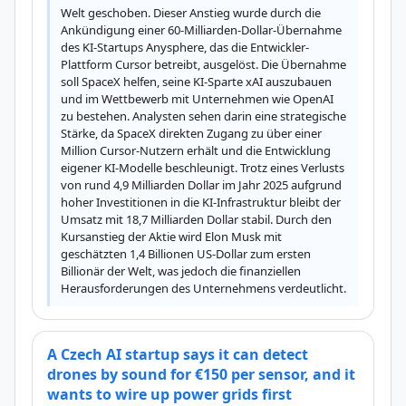
Welt geschoben. Dieser Anstieg wurde durch die 
Ankündigung einer 60-Milliarden-Dollar-Übernahme 
des KI-Startups Anysphere, das die Entwickler-
Plattform Cursor betreibt, ausgelöst. Die Übernahme 
soll SpaceX helfen, seine KI-Sparte xAI auszubauen 
und im Wettbewerb mit Unternehmen wie OpenAI 
zu bestehen. Analysten sehen darin eine strategische 
Stärke, da SpaceX direkten Zugang zu über einer 
Million Cursor-Nutzern erhält und die Entwicklung 
eigener KI-Modelle beschleunigt. Trotz eines Verlusts 
von rund 4,9 Milliarden Dollar im Jahr 2025 aufgrund 
hoher Investitionen in die KI-Infrastruktur bleibt der 
Umsatz mit 18,7 Milliarden Dollar stabil. Durch den 
Kursanstieg der Aktie wird Elon Musk mit 
geschätzten 1,4 Billionen US-Dollar zum ersten 
Billionär der Welt, was jedoch die finanziellen 
Herausforderungen des Unternehmens verdeutlicht.
A Czech AI startup says it can detect
drones by sound for €150 per sensor, and it
wants to wire up power grids first