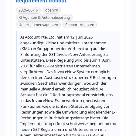
Requirement Rollout
2026-06-16
openPR
KI Agenten & Automatisierung
Unternehmensagenten
Support-Agenten
AI Account Pte. Ltd. hat am 12. Juni 2026 
angekündigt, kleine und mittlere Unternehmen 
(KMU) in Singapur bei der Vorbereitung auf die 
Einführung der GST InvoiceNow-Anforderung zu 
unterstützen. Diese Regelung wird bis zum 1. April 
2031 für alle GST-registrierten Unternehmen 
verpflichtend. Das InvoiceNow-System ermöglicht 
den direkten Austausch strukturierter E-Rechnungen 
zwischen Geschäftsanwendungen, wodurch der 
manuelle Aufwand erheblich reduziert wird. AI 
Account hat ein E-Rechnungsmodul entwickelt, das 
in das InvoiceNow-Framework integriert ist und 
Funktionen wie die Echtzeit-Statusverfolgung von 
Rechnungen sowie die Umwandlung eingehender E-
Rechnungen in Buchhaltungseinträge bietet. Die 
Implementierung erfolgt schrittweise, beginnend mit 
neuen GST-Registrierern und Unternehmen mit 
einem Jahresumsatz von bis zu 200.000 SGD. AI 