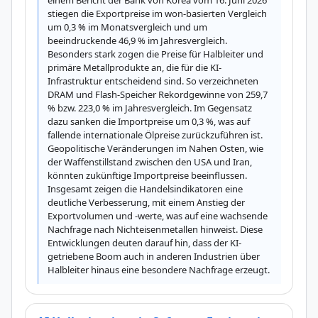
einem Bericht der Bank von Korea vom 16. Juni 2026 
stiegen die Exportpreise im won-basierten Vergleich 
um 0,3 % im Monatsvergleich und um 
beeindruckende 46,9 % im Jahresvergleich. 
Besonders stark zogen die Preise für Halbleiter und 
primäre Metallprodukte an, die für die KI-
Infrastruktur entscheidend sind. So verzeichneten 
DRAM und Flash-Speicher Rekordgewinne von 259,7 
% bzw. 223,0 % im Jahresvergleich. Im Gegensatz 
dazu sanken die Importpreise um 0,3 %, was auf 
fallende internationale Ölpreise zurückzuführen ist. 
Geopolitische Veränderungen im Nahen Osten, wie 
der Waffenstillstand zwischen den USA und Iran, 
könnten zukünftige Importpreise beeinflussen. 
Insgesamt zeigen die Handelsindikatoren eine 
deutliche Verbesserung, mit einem Anstieg der 
Exportvolumen und -werte, was auf eine wachsende 
Nachfrage nach Nichteisenmetallen hinweist. Diese 
Entwicklungen deuten darauf hin, dass der KI-
getriebene Boom auch in anderen Industrien über 
Halbleiter hinaus eine besondere Nachfrage erzeugt.