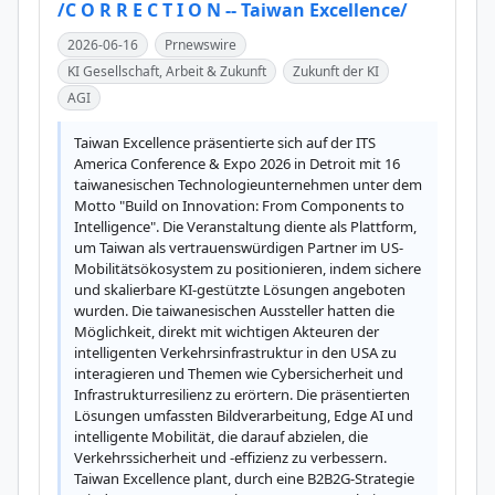
/C O R R E C T I O N -- Taiwan Excellence/
2026-06-16
Prnewswire
KI Gesellschaft, Arbeit & Zukunft
Zukunft der KI
AGI
Taiwan Excellence präsentierte sich auf der ITS 
America Conference & Expo 2026 in Detroit mit 16 
taiwanesischen Technologieunternehmen unter dem 
Motto "Build on Innovation: From Components to 
Intelligence". Die Veranstaltung diente als Plattform, 
um Taiwan als vertrauenswürdigen Partner im US-
Mobilitätsökosystem zu positionieren, indem sichere 
und skalierbare KI-gestützte Lösungen angeboten 
wurden. Die taiwanesischen Aussteller hatten die 
Möglichkeit, direkt mit wichtigen Akteuren der 
intelligenten Verkehrsinfrastruktur in den USA zu 
interagieren und Themen wie Cybersicherheit und 
Infrastrukturresilienz zu erörtern. Die präsentierten 
Lösungen umfassten Bildverarbeitung, Edge AI und 
intelligente Mobilität, die darauf abzielen, die 
Verkehrssicherheit und -effizienz zu verbessern. 
Taiwan Excellence plant, durch eine B2B2G-Strategie 