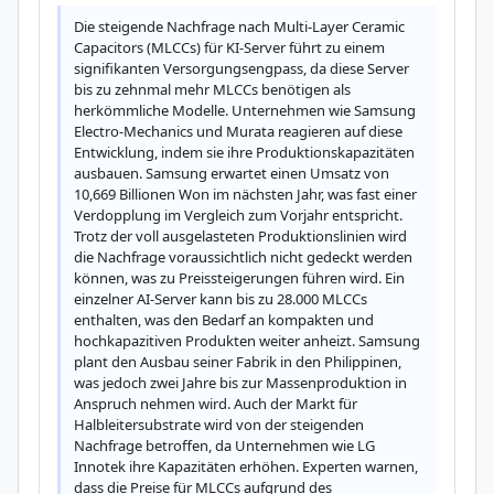
Die steigende Nachfrage nach Multi-Layer Ceramic 
Capacitors (MLCCs) für KI-Server führt zu einem 
signifikanten Versorgungsengpass, da diese Server 
bis zu zehnmal mehr MLCCs benötigen als 
herkömmliche Modelle. Unternehmen wie Samsung 
Electro-Mechanics und Murata reagieren auf diese 
Entwicklung, indem sie ihre Produktionskapazitäten 
ausbauen. Samsung erwartet einen Umsatz von 
10,669 Billionen Won im nächsten Jahr, was fast einer 
Verdopplung im Vergleich zum Vorjahr entspricht. 
Trotz der voll ausgelasteten Produktionslinien wird 
die Nachfrage voraussichtlich nicht gedeckt werden 
können, was zu Preissteigerungen führen wird. Ein 
einzelner AI-Server kann bis zu 28.000 MLCCs 
enthalten, was den Bedarf an kompakten und 
hochkapazitiven Produkten weiter anheizt. Samsung 
plant den Ausbau seiner Fabrik in den Philippinen, 
was jedoch zwei Jahre bis zur Massenproduktion in 
Anspruch nehmen wird. Auch der Markt für 
Halbleitersubstrate wird von der steigenden 
Nachfrage betroffen, da Unternehmen wie LG 
Innotek ihre Kapazitäten erhöhen. Experten warnen, 
dass die Preise für MLCCs aufgrund des 