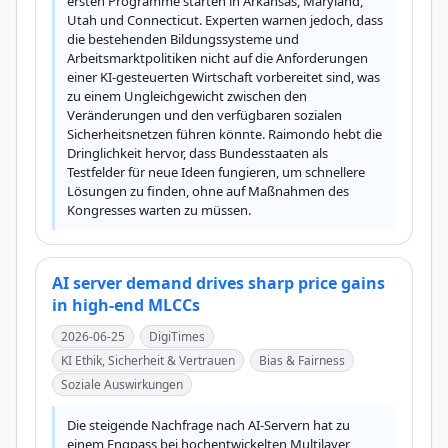
ersten Programme starten in Arkansas, Maryland, 
Utah und Connecticut. Experten warnen jedoch, dass 
die bestehenden Bildungssysteme und 
Arbeitsmarktpolitiken nicht auf die Anforderungen 
einer KI-gesteuerten Wirtschaft vorbereitet sind, was 
zu einem Ungleichgewicht zwischen den 
Veränderungen und den verfügbaren sozialen 
Sicherheitsnetzen führen könnte. Raimondo hebt die 
Dringlichkeit hervor, dass Bundesstaaten als 
Testfelder für neue Ideen fungieren, um schnellere 
Lösungen zu finden, ohne auf Maßnahmen des 
Kongresses warten zu müssen.
AI server demand drives sharp price gains
in high-end MLCCs
2026-06-25
DigiTimes
KI Ethik, Sicherheit & Vertrauen
Bias & Fairness
Soziale Auswirkungen
Die steigende Nachfrage nach AI-Servern hat zu 
einem Engpass bei hochentwickelten Multilayer 