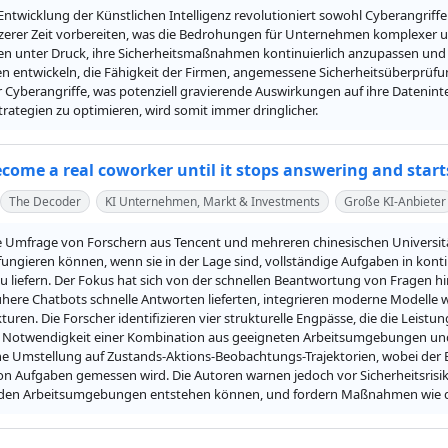
Entwicklung der Künstlichen Intelligenz revolutioniert sowohl Cyberangriffe
rzerer Zeit vorbereiten, was die Bedrohungen für Unternehmen komplexer 
 unter Druck, ihre Sicherheitsmaßnahmen kontinuierlich anzupassen und zu 
 entwickeln, die Fähigkeit der Firmen, angemessene Sicherheitsüberprüfu
ür Cyberangriffe, was potenziell gravierende Auswirkungen auf ihre Datenint
trategien zu optimieren, wird somit immer dringlicher.
ecome a real coworker until it stops answering and start
The Decoder
KI Unternehmen, Markt & Investments
Große KI-Anbieter
le Umfrage von Forschern aus Tencent und mehreren chinesischen Universität
fungieren können, wenn sie in der Lage sind, vollständige Aufgaben in konti
u liefern. Der Fokus hat sich von der schnellen Beantwortung von Fragen h
here Chatbots schnelle Antworten lieferten, integrieren moderne Modelle 
turen. Die Forscher identifizieren vier strukturelle Engpässe, die die Leist
 Notwendigkeit einer Kombination aus geeigneten Arbeitsumgebungen und
ine Umstellung auf Zustands-Aktions-Beobachtungs-Trajektorien, wobei der 
n Aufgaben gemessen wird. Die Autoren warnen jedoch vor Sicherheitsrisiken
nden Arbeitsumgebungen entstehen können, und fordern Maßnahmen wie da