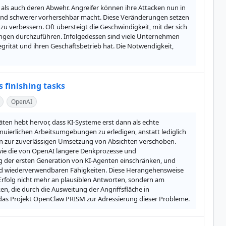
 als auch deren Abwehr. Angreifer können ihre Attacken nun in 
und schwerer vorhersehbar macht. Diese Veränderungen setzen 
verbessern. Oft übersteigt die Geschwindigkeit, mit der sich 
ngen durchzuführen. Infolgedessen sind viele Unternehmen 
egrität und ihren Geschäftsbetrieb hat. Die Notwendigkeit, 
s finishing tasks
OpenAI
en hebt hervor, dass KI-Systeme erst dann als echte 
nuierlichen Arbeitsumgebungen zu erledigen, anstatt lediglich 
in zur zuverlässigen Umsetzung von Absichten verschoben. 
wie die von OpenAI längere Denkprozesse und 
ung der ersten Generation von KI-Agenten einschränken, und 
 wiederverwendbaren Fähigkeiten. Diese Herangehensweise 
Erfolg nicht mehr an plausiblen Antworten, sondern am 
, die durch die Ausweitung der Angriffsfläche in 
s Projekt OpenClaw PRISM zur Adressierung dieser Probleme.