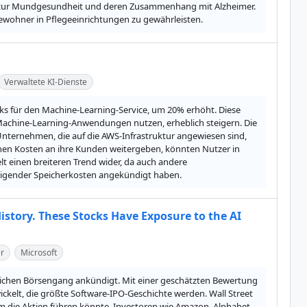
g zur Mundgesundheit und deren Zusammenhang mit Alzheimer. 
ewohner in Pflegeeinrichtungen zu gewährleisten.
Verwaltete KI-Dienste
cks für den Machine-Learning-Service, um 20% erhöht. Diese 
achine-Learning-Anwendungen nutzen, erheblich steigern. Die 
nternehmen, die auf die AWS-Infrastruktur angewiesen sind, 
n Kosten an ihre Kunden weitergeben, könnten Nutzer in 
t einen breiteren Trend wider, da auch andere 
eigender Speicherkosten angekündigt haben.
story. These Stocks Have Exposure to the AI
r
Microsoft
glichen Börsengang ankündigt. Mit einer geschätzten Bewertung 
kelt, die größte Software-IPO-Geschichte werden. Wall Street 
die Aktien führen könnte. Investoren wie Amazon, Alphabet, 