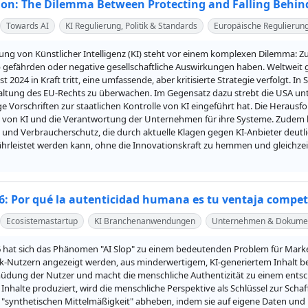
ion: The Dilemma Between Protecting and Falling Behin
Towards AI
KI Regulierung, Politik & Standards
Europäische Regulierun
rung von Künstlicher Intelligenz (KI) steht vor einem komplexen Dilemma: Z
gefährden oder negative gesellschaftliche Auswirkungen haben. Weltweit gib
t 2024 in Kraft tritt, eine umfassende, aber kritisierte Strategie verfolgt. I
altung des EU-Rechts zu überwachen. Im Gegensatz dazu strebt die USA unt
e Vorschriften zur staatlichen Kontrolle von KI eingeführt hat. Die Heraus
 von KI und die Verantwortung der Unternehmen für ihre Systeme. Zudem be
und Verbraucherschutz, die durch aktuelle Klagen gegen KI-Anbieter deutlic
hrleistet werden kann, ohne die Innovationskraft zu hemmen und gleichzeiti
26: Por qué la autenticidad humana es tu ventaja compet
Ecosistemastartup
KI Branchenanwendungen
Unternehmen & Dokume
6 hat sich das Phänomen "AI Slop" zu einem bedeutenden Problem für Market
k-Nutzern angezeigt werden, aus minderwertigem, KI-generiertem Inhalt bes
üdung der Nutzer und macht die menschliche Authentizität zu einem entschei
nhalte produziert, wird die menschliche Perspektive als Schlüssel zur Sch
 "synthetischen Mittelmäßigkeit" abheben, indem sie auf eigene Daten und p