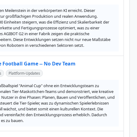
Meilenstein in der verkörperten KI erreicht. Dieser 
zur großflächigen Produktion und realen Anwendung. 
Einheiten steigern, was die Effizienz und Skalierbarkeit der 
erkette und Fertigungsprozesse optimiert, was zu einer 
 AGIBOT G2 in einer Fabrik zeigen die praktische 
itern. Diese Entwicklungen setzen nicht nur neue Maßstäbe 
von Robotern in verschiedenen Sektoren setzt.
e Football Game -- No Dev Team
s
Plattform-Updates
ßballspiel "Animal Cup" ohne ein Entwicklungsteam zu 
tionalen Tier-Maskottchen-Teams und demonstriert, wie kreative 
utzer in drei Phasen: Planen, Bauen und Veröffentlichen, und 
uert die Tier-Spieler, was zu dynamischen Spielerlebnissen 
ll wächst, und bietet somit einen kulturellen Kontext. Die 
 und vereinfacht den Entwicklungsprozess erheblich. Dadurch 
 es zu bauen.