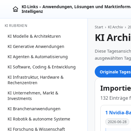
KI‑Links – Anwendungen, Lösungen und Marktinforma
Intelligenz
KI RUBRIKEN
Start
›
KI Archiv
›
2
KI Arch
KI Modelle & Architekturen
KI Generative Anwendungen
Diese Tagesansich
KI Agenten & Automatisierung
ausgewählten Tag
KI Software, Coding & Entwicklung
Originale Tages
KI Infrastruktur, Hardware &
Rechenzentren
Importie
KI Unternehmen, Markt &
132 Einträge 
Investments
KI Branchenanwendungen
1 Nvidia-B
KI Robotik & autonome Systeme
2026-06-28
KI Forschung & Wissenschaft