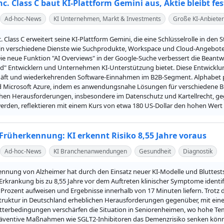
nc. Class C baut KI-Plattform Gemini aus, Aktie bleibt f
Ad-hoc-News
KI Unternehmen, Markt & Investments
Große KI-Anbieter
. Class C erweitert seine KI-Plattform Gemini, die eine Schlüsselrolle in den
in verschiedene Dienste wie Suchprodukte, Workspace und Cloud-Angebote 
Die neue Funktion "AI Overviews" in der Google-Suche verbessert die Bean
d" Entwicklern und Unternehmen KI-Unterstützung bietet. Diese Entwicklun
ft und wiederkehrenden Software-Einnahmen im B2B-Segment. Alphabet pos
 Microsoft Azure, indem es anwendungsnahe Lösungen für verschiedene Branc
hen Herausforderungen, insbesondere im Datenschutz und Kartellrecht, gegen
erden, reflektieren mit einem Kurs von etwa 180 US-Dollar den hohen Wert
Früherkennung: KI erkennt Risiko 8,55 Jahre voraus
Ad-hoc-News
KI Branchenanwendungen
Gesundheit
Diagnostik
nnung von Alzheimer hat durch den Einsatz neuer KI-Modelle und Bluttests e
 Erkrankung bis zu 8,55 Jahre vor dem Auftreten klinischer Symptome identi
Prozent aufweisen und Ergebnisse innerhalb von 17 Minuten liefern. Trotz dies
truktur in Deutschland erheblichen Herausforderungen gegenüber, mit einer 
terbedingungen verschärfen die Situation in Seniorenheimen, wo hohe Temp
ventive Maßnahmen wie SGLT2-Inhibitoren das Demenzrisiko senken können