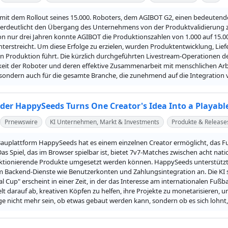
it dem Rollout seines 15.000. Roboters, dem AGIBOT G2, einen bedeutenden 
 verdeutlicht den Übergang des Unternehmens von der Produktvalidierung 
n nur drei Jahren konnte AGIBOT die Produktionszahlen von 1.000 auf 15.000 
terstreicht. Um diese Erfolge zu erzielen, wurden Produktentwicklung, Lief
n Produktion führt. Die kürzlich durchgeführten Livestream-Operationen des
it der Roboter und deren effektive Zusammenarbeit mit menschlichen Arbe
 sondern auch für die gesamte Branche, die zunehmend auf die Integration 
lder HappySeeds Turns One Creator's Idea Into a Playabl
Prnewswire
KI Unternehmen, Markt & Investments
Produkte & Release
Bauplattform HappySeeds hat es einem einzelnen Creator ermöglicht, das Fu
 Das Spiel, das im Browser spielbar ist, bietet 7v7-Matches zwischen acht na
nktionierende Produkte umgesetzt werden können. HappySeeds unterstützt N
 Backend-Dienste wie Benutzerkonten und Zahlungsintegration an. Die KI ste
al Cup" erscheint in einer Zeit, in der das Interesse am internationalen Fußba
elt darauf ab, kreativen Köpfen zu helfen, ihre Projekte zu monetarisieren,
ge nicht mehr sein, ob etwas gebaut werden kann, sondern ob es sich lohnt,