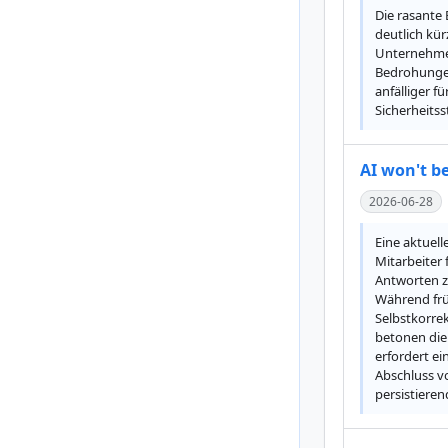
Die rasante 
deutlich kü
Unternehmen
Bedrohungen
anfälliger f
Sicherheitss
AI won't b
2026-06-28
Eine aktuel
Mitarbeiter 
Antworten z
Während frü
Selbstkorrek
betonen die
erfordert e
Abschluss vo
persistiere