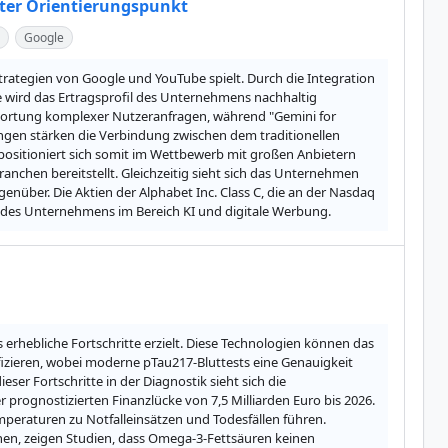
ester Orientierungspunkt
Google
 Strategien von Google und YouTube spielt. Durch die Integration 
wird das Ertragsprofil des Unternehmens nachhaltig 
twortung komplexer Nutzeranfragen, während "Gemini for 
gen stärken die Verbindung zwischen dem traditionellen 
itioniert sich somit im Wettbewerb mit großen Anbietern 
hen bereitstellt. Gleichzeitig sieht sich das Unternehmen 
über. Die Aktien der Alphabet Inc. Class C, die an der Nasdaq 
 des Unternehmens im Bereich KI und digitale Werbung.
rhebliche Fortschritte erzielt. Diese Technologien können das 
fizieren, wobei moderne pTau217-Bluttests eine Genauigkeit 
er Fortschritte in der Diagnostik sieht sich die 
prognostizierten Finanzlücke von 7,5 Milliarden Euro bis 2026. 
eraturen zu Notfalleinsätzen und Todesfällen führen. 
, zeigen Studien, dass Omega-3-Fettsäuren keinen 