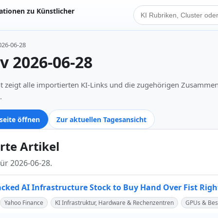
tionen zu Künstlicher
KI Suche
026-06-28
iv 2026-06-28
t zeigt alle importierten KI-Links und die zugehörigen Zusamme
.
seite öffnen
Zur aktuellen Tagesansicht
rte Artikel
für 2026-06-28.
acked AI Infrastructure Stock to Buy Hand Over Fist Rig
Yahoo Finance
KI Infrastruktur, Hardware & Rechenzentren
GPUs & Bes