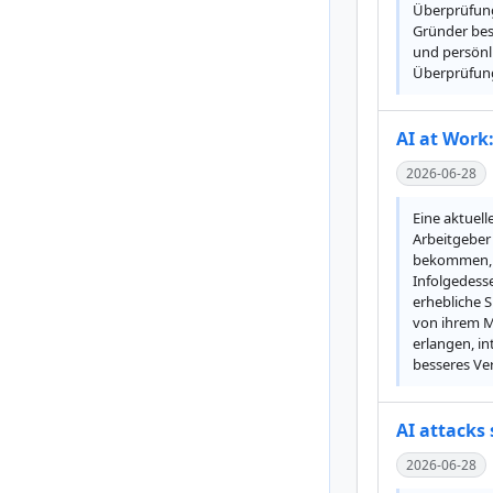
Überprüfung 
Gründer bes
und persönl
Überprüfungs
AI at Work
2026-06-28
Eine aktuell
Arbeitgeber
bekommen, u
Infolgedesse
erhebliche S
von ihrem M
erlangen, in
besseres Ve
AI attacks 
2026-06-28