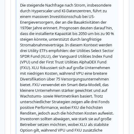
Die steigende Nachfrage nach Strom, insbesondere 
durch Hyperscaler und KI-Datenzentren, führt zu 
einem massiven Investitionsschub bei US-
Energieversorgern, der an die Bauaktivitäten der 
1970er Jahre erinnert. Prognosen deuten darauf hin, 
dass die installierte Kapazität bis 2050 um bis zu 90 % 
steigen könnte, unterstützt durch langfristige 
Stromabnahmeverträge. In diesem Kontext werden 
drei Utility ETFs empfohlen: der Utilities Select Sector 
SPDR Fund (XLU), der Vanguard Utilities Index Fund 
(VPU) und der First Trust Utilities AlphaDEX Fund 
(FXU). XLU fokussiert sich auf große Unternehmen 
mit niedrigen Kosten, während VPU eine breitere 
Diversifikation über 75 Versorgungsunternehmen 
bietet. FXU verwendet ein Smart-Beta-Modell, das 
kleinere Unternehmen stärker gewichtet und auf 
Wachstums- sowie Wertmetriken basiert. Trotz 
unterschiedlicher Strategien zeigen alle drei Fonds 
positive Performance, wobei FXU die höchsten 
Renditen, jedoch auch die höchsten Kosten aufweist. 
Investoren sollten abwägen, wie stark sie auf große 
Betreiber setzen möchten, wobei XLU als stabilste 
Option gilt, während VPU und FXU zusätzliche 