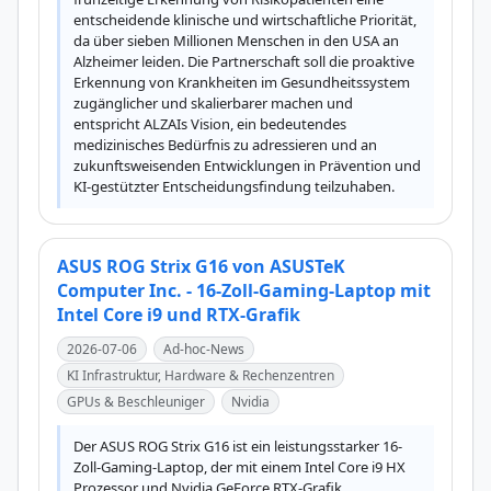
entscheidende klinische und wirtschaftliche Priorität, 
da über sieben Millionen Menschen in den USA an 
Alzheimer leiden. Die Partnerschaft soll die proaktive 
Erkennung von Krankheiten im Gesundheitssystem 
zugänglicher und skalierbarer machen und 
entspricht ALZAIs Vision, ein bedeutendes 
medizinisches Bedürfnis zu adressieren und an 
zukunftsweisenden Entwicklungen in Prävention und 
KI-gestützter Entscheidungsfindung teilzuhaben.
ASUS ROG Strix G16 von ASUSTeK
Computer Inc. - 16-Zoll-Gaming-Laptop mit
Intel Core i9 und RTX-Grafik
2026-07-06
Ad-hoc-News
KI Infrastruktur, Hardware & Rechenzentren
GPUs & Beschleuniger
Nvidia
Der ASUS ROG Strix G16 ist ein leistungsstarker 16-
Zoll-Gaming-Laptop, der mit einem Intel Core i9 HX 
Prozessor und Nvidia GeForce RTX-Grafik 