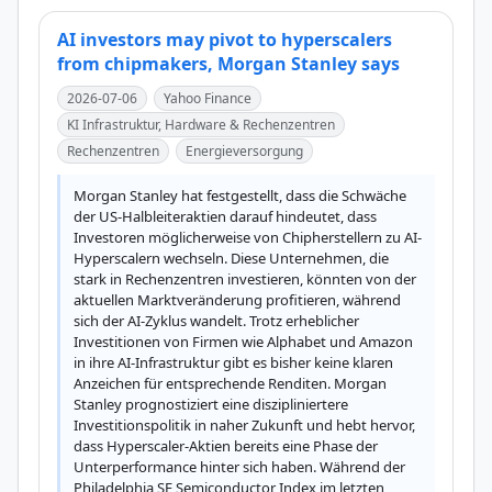
AI investors may pivot to hyperscalers
from chipmakers, Morgan Stanley says
2026-07-06
Yahoo Finance
KI Infrastruktur, Hardware & Rechenzentren
Rechenzentren
Energieversorgung
Morgan Stanley hat festgestellt, dass die Schwäche 
der US-Halbleiteraktien darauf hindeutet, dass 
Investoren möglicherweise von Chipherstellern zu AI-
Hyperscalern wechseln. Diese Unternehmen, die 
stark in Rechenzentren investieren, könnten von der 
aktuellen Marktveränderung profitieren, während 
sich der AI-Zyklus wandelt. Trotz erheblicher 
Investitionen von Firmen wie Alphabet und Amazon 
in ihre AI-Infrastruktur gibt es bisher keine klaren 
Anzeichen für entsprechende Renditen. Morgan 
Stanley prognostiziert eine diszipliniertere 
Investitionspolitik in naher Zukunft und hebt hervor, 
dass Hyperscaler-Aktien bereits eine Phase der 
Unterperformance hinter sich haben. Während der 
Philadelphia SE Semiconductor Index im letzten 