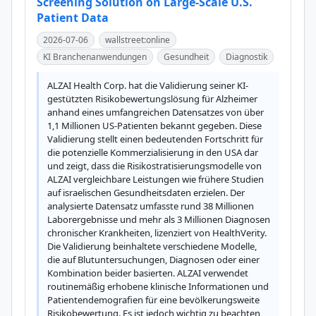
Screening Solution on Large-Scale U.S.
Patient Data
2026-07-06
wallstreet:online
KI Branchenanwendungen
Gesundheit
Diagnostik
ALZAI Health Corp. hat die Validierung seiner KI-
gestützten Risikobewertungslösung für Alzheimer 
anhand eines umfangreichen Datensatzes von über 
1,1 Millionen US-Patienten bekannt gegeben. Diese 
Validierung stellt einen bedeutenden Fortschritt für 
die potenzielle Kommerzialisierung in den USA dar 
und zeigt, dass die Risikostratisierungsmodelle von 
ALZAI vergleichbare Leistungen wie frühere Studien 
auf israelischen Gesundheitsdaten erzielen. Der 
analysierte Datensatz umfasste rund 38 Millionen 
Laborergebnisse und mehr als 3 Millionen Diagnosen 
chronischer Krankheiten, lizenziert von HealthVerity. 
Die Validierung beinhaltete verschiedene Modelle, 
die auf Blutuntersuchungen, Diagnosen oder einer 
Kombination beider basierten. ALZAI verwendet 
routinemäßig erhobene klinische Informationen und 
Patientendemografien für eine bevölkerungsweite 
Risikobewertung. Es ist jedoch wichtig zu beachten, 