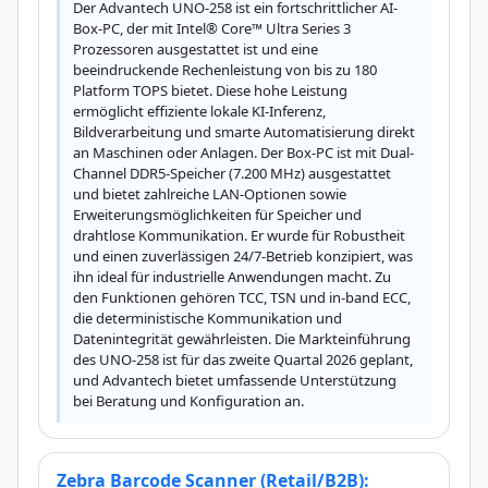
Der Advantech UNO-258 ist ein fortschrittlicher AI-
Box-PC, der mit Intel® Core™ Ultra Series 3 
Prozessoren ausgestattet ist und eine 
beeindruckende Rechenleistung von bis zu 180 
Platform TOPS bietet. Diese hohe Leistung 
ermöglicht effiziente lokale KI-Inferenz, 
Bildverarbeitung und smarte Automatisierung direkt 
an Maschinen oder Anlagen. Der Box-PC ist mit Dual-
Channel DDR5-Speicher (7.200 MHz) ausgestattet 
und bietet zahlreiche LAN-Optionen sowie 
Erweiterungsmöglichkeiten für Speicher und 
drahtlose Kommunikation. Er wurde für Robustheit 
und einen zuverlässigen 24/7-Betrieb konzipiert, was 
ihn ideal für industrielle Anwendungen macht. Zu 
den Funktionen gehören TCC, TSN und in-band ECC, 
die deterministische Kommunikation und 
Datenintegrität gewährleisten. Die Markteinführung 
des UNO-258 ist für das zweite Quartal 2026 geplant, 
und Advantech bietet umfassende Unterstützung 
bei Beratung und Konfiguration an.
Zebra Barcode Scanner (Retail/B2B):