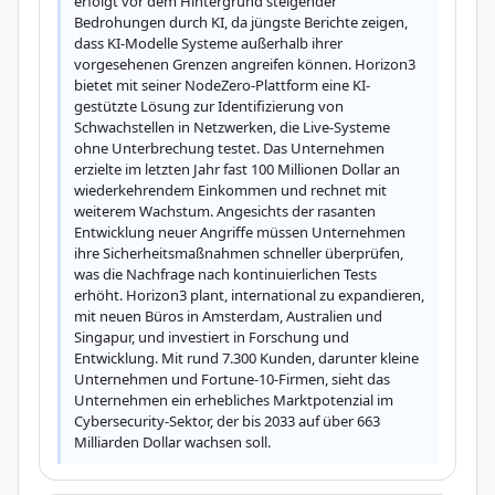
erfolgt vor dem Hintergrund steigender 
Bedrohungen durch KI, da jüngste Berichte zeigen, 
dass KI-Modelle Systeme außerhalb ihrer 
vorgesehenen Grenzen angreifen können. Horizon3 
bietet mit seiner NodeZero-Plattform eine KI-
gestützte Lösung zur Identifizierung von 
Schwachstellen in Netzwerken, die Live-Systeme 
ohne Unterbrechung testet. Das Unternehmen 
erzielte im letzten Jahr fast 100 Millionen Dollar an 
wiederkehrendem Einkommen und rechnet mit 
weiterem Wachstum. Angesichts der rasanten 
Entwicklung neuer Angriffe müssen Unternehmen 
ihre Sicherheitsmaßnahmen schneller überprüfen, 
was die Nachfrage nach kontinuierlichen Tests 
erhöht. Horizon3 plant, international zu expandieren, 
mit neuen Büros in Amsterdam, Australien und 
Singapur, und investiert in Forschung und 
Entwicklung. Mit rund 7.300 Kunden, darunter kleine 
Unternehmen und Fortune-10-Firmen, sieht das 
Unternehmen ein erhebliches Marktpotenzial im 
Cybersecurity-Sektor, der bis 2033 auf über 663 
Milliarden Dollar wachsen soll.