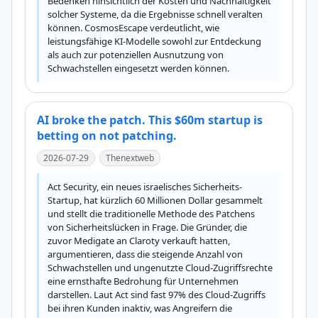
Bedenken hinsichtlich der Kosten und Nachhaltigkeit 
solcher Systeme, da die Ergebnisse schnell veralten 
können. CosmosEscape verdeutlicht, wie 
leistungsfähige KI-Modelle sowohl zur Entdeckung 
als auch zur potenziellen Ausnutzung von 
Schwachstellen eingesetzt werden können.
AI broke the patch. This $60m startup is
betting on not patching.
2026-07-29
Thenextweb
Act Security, ein neues israelisches Sicherheits-
Startup, hat kürzlich 60 Millionen Dollar gesammelt 
und stellt die traditionelle Methode des Patchens 
von Sicherheitslücken in Frage. Die Gründer, die 
zuvor Medigate an Claroty verkauft hatten, 
argumentieren, dass die steigende Anzahl von 
Schwachstellen und ungenutzte Cloud-Zugriffsrechte 
eine ernsthafte Bedrohung für Unternehmen 
darstellen. Laut Act sind fast 97% des Cloud-Zugriffs 
bei ihren Kunden inaktiv, was Angreifern die 