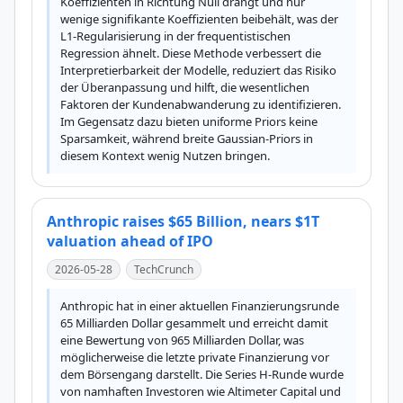
Koeffizienten in Richtung Null drängt und nur 
wenige signifikante Koeffizienten beibehält, was der 
L1-Regularisierung in der frequentistischen 
Regression ähnelt. Diese Methode verbessert die 
Interpretierbarkeit der Modelle, reduziert das Risiko 
der Überanpassung und hilft, die wesentlichen 
Faktoren der Kundenabwanderung zu identifizieren. 
Im Gegensatz dazu bieten uniforme Priors keine 
Sparsamkeit, während breite Gaussian-Priors in 
diesem Kontext wenig Nutzen bringen.
Anthropic raises $65 Billion, nears $1T
valuation ahead of IPO
2026-05-28
TechCrunch
Anthropic hat in einer aktuellen Finanzierungsrunde 
65 Milliarden Dollar gesammelt und erreicht damit 
eine Bewertung von 965 Milliarden Dollar, was 
möglicherweise die letzte private Finanzierung vor 
dem Börsengang darstellt. Die Series H-Runde wurde 
von namhaften Investoren wie Altimeter Capital und 