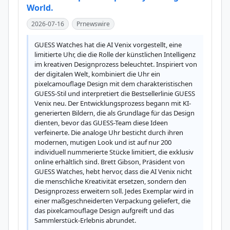
World.
2026-07-16
Prnewswire
GUESS Watches hat die AI Venix vorgestellt, eine 
limitierte Uhr, die die Rolle der künstlichen Intelligenz 
im kreativen Designprozess beleuchtet. Inspiriert von 
der digitalen Welt, kombiniert die Uhr ein 
pixelcamouflage Design mit dem charakteristischen 
GUESS-Stil und interpretiert die Bestsellerlinie GUESS 
Venix neu. Der Entwicklungsprozess begann mit KI-
generierten Bildern, die als Grundlage für das Design 
dienten, bevor das GUESS-Team diese Ideen 
verfeinerte. Die analoge Uhr besticht durch ihren 
modernen, mutigen Look und ist auf nur 200 
individuell nummerierte Stücke limitiert, die exklusiv 
online erhältlich sind. Brett Gibson, Präsident von 
GUESS Watches, hebt hervor, dass die AI Venix nicht 
die menschliche Kreativität ersetzen, sondern den 
Designprozess erweitern soll. Jedes Exemplar wird in 
einer maßgeschneiderten Verpackung geliefert, die 
das pixelcamouflage Design aufgreift und das 
Sammlerstück-Erlebnis abrundet.