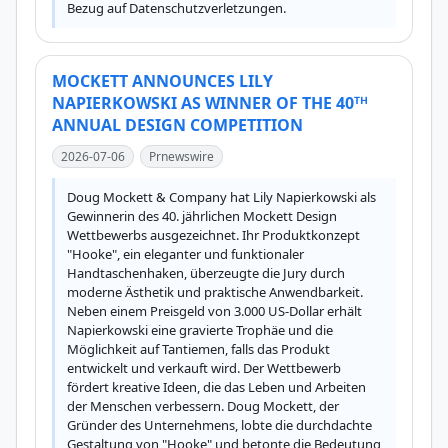
Bezug auf Datenschutzverletzungen.
MOCKETT ANNOUNCES LILY
NAPIERKOWSKI AS WINNER OF THE 40ᵀᴴ
ANNUAL DESIGN COMPETITION
2026-07-06
Prnewswire
Doug Mockett & Company hat Lily Napierkowski als 
Gewinnerin des 40. jährlichen Mockett Design 
Wettbewerbs ausgezeichnet. Ihr Produktkonzept 
"Hooke", ein eleganter und funktionaler 
Handtaschenhaken, überzeugte die Jury durch 
moderne Ästhetik und praktische Anwendbarkeit. 
Neben einem Preisgeld von 3.000 US-Dollar erhält 
Napierkowski eine gravierte Trophäe und die 
Möglichkeit auf Tantiemen, falls das Produkt 
entwickelt und verkauft wird. Der Wettbewerb 
fördert kreative Ideen, die das Leben und Arbeiten 
der Menschen verbessern. Doug Mockett, der 
Gründer des Unternehmens, lobte die durchdachte 
Gestaltung von "Hooke" und betonte die Bedeutung 