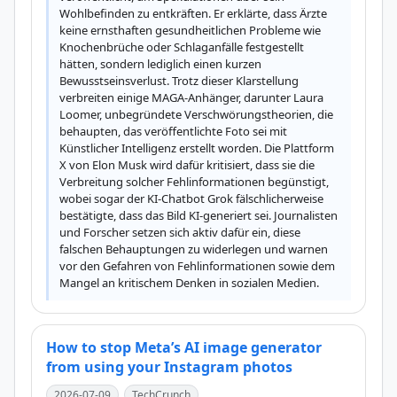
Wohlbefinden zu entkräften. Er erklärte, dass Ärzte 
keine ernsthaften gesundheitlichen Probleme wie 
Knochenbrüche oder Schlaganfälle festgestellt 
hätten, sondern lediglich einen kurzen 
Bewusstseinsverlust. Trotz dieser Klarstellung 
verbreiten einige MAGA-Anhänger, darunter Laura 
Loomer, unbegründete Verschwörungstheorien, die 
behaupten, das veröffentlichte Foto sei mit 
Künstlicher Intelligenz erstellt worden. Die Plattform 
X von Elon Musk wird dafür kritisiert, dass sie die 
Verbreitung solcher Fehlinformationen begünstigt, 
wobei sogar der KI-Chatbot Grok fälschlicherweise 
bestätigte, dass das Bild KI-generiert sei. Journalisten 
und Forscher setzen sich aktiv dafür ein, diese 
falschen Behauptungen zu widerlegen und warnen 
vor den Gefahren von Fehlinformationen sowie dem 
Mangel an kritischem Denken in sozialen Medien.
How to stop Meta’s AI image generator
from using your Instagram photos
2026-07-09
TechCrunch