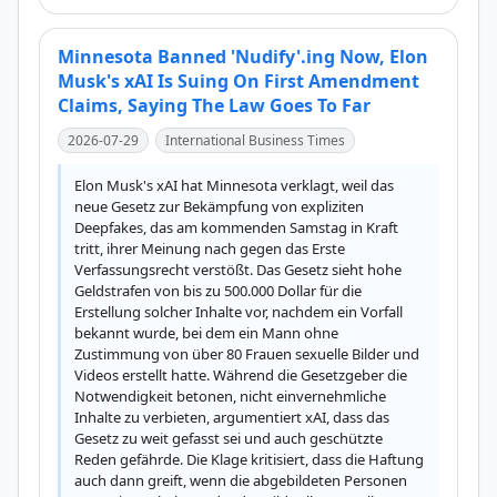
Minnesota Banned 'Nudify'.ing Now, Elon
Musk's xAI Is Suing On First Amendment
Claims, Saying The Law Goes To Far
2026-07-29
International Business Times
Elon Musk's xAI hat Minnesota verklagt, weil das 
neue Gesetz zur Bekämpfung von expliziten 
Deepfakes, das am kommenden Samstag in Kraft 
tritt, ihrer Meinung nach gegen das Erste 
Verfassungsrecht verstößt. Das Gesetz sieht hohe 
Geldstrafen von bis zu 500.000 Dollar für die 
Erstellung solcher Inhalte vor, nachdem ein Vorfall 
bekannt wurde, bei dem ein Mann ohne 
Zustimmung von über 80 Frauen sexuelle Bilder und 
Videos erstellt hatte. Während die Gesetzgeber die 
Notwendigkeit betonen, nicht einvernehmliche 
Inhalte zu verbieten, argumentiert xAI, dass das 
Gesetz zu weit gefasst sei und auch geschützte 
Reden gefährde. Die Klage kritisiert, dass die Haftung 
auch dann greift, wenn die abgebildeten Personen 