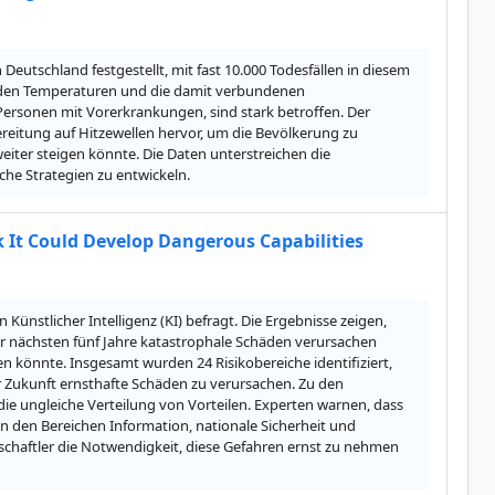
eutschland festgestellt, mit fast 10.000 Todesfällen in diesem 
enden Temperaturen und die damit verbundenen 
ersonen mit Vorerkrankungen, sind stark betroffen. Der 
itung auf Hitzewellen hervor, um die Bevölkerung zu 
ter steigen könnte. Die Daten unterstreichen die 
he Strategien zu entwickeln.
k It Could Develop Dangerous Capabilities
ünstlicher Intelligenz (KI) befragt. Die Ergebnisse zeigen, 
er nächsten fünf Jahre katastrophale Schäden verursachen 
en könnte. Insgesamt wurden 24 Risikobereiche identifiziert, 
 Zukunft ernsthafte Schäden zu verursachen. Zu den 
ie ungleiche Verteilung von Vorteilen. Experten warnen, dass 
 in den Bereichen Information, nationale Sicherheit und 
chaftler die Notwendigkeit, diese Gefahren ernst zu nehmen 