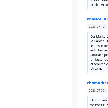
KI-Anwendun
erreichen s
Physical AI
2026-07-12
Der Markt fü
Milliarden 
in diesen Be
entscheidend
SoftBank pla
umfassendes
erhebliche 
Unternehmen
ehamarkets
2026-07-09
ehamarkets 
weltweit run