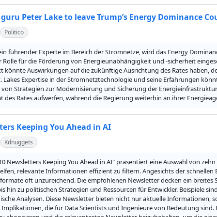
 guru Peter Lake to leave Trump’s Energy Dominance Co
Politico
 ein führender Experte im Bereich der Stromnetze, wird das Energy Dominanc
er Rolle für die Förderung von Energieunabhängigkeit und -sicherheit eingese
itt könnte Auswirkungen auf die zukünftige Ausrichtung des Rates haben, de
. Lakes Expertise in der Stromnetztechnologie und seine Erfahrungen könnten
von Strategien zur Modernisierung und Sicherung der Energieinfrastruktur g
ät des Rates aufwerfen, während die Regierung weiterhin an ihrer Energieag
ters Keeping You Ahead in AI
Kdnuggets
"10 Newsletters Keeping You Ahead in AI" präsentiert eine Auswahl von zehn 
helfen, relevante Informationen effizient zu filtern. Angesichts der schnellen 
formate oft unzureichend. Die empfohlenen Newsletter decken ein breites S
s hin zu politischen Strategien und Ressourcen für Entwickler. Beispiele si
nische Analysen. Diese Newsletter bieten nicht nur aktuelle Informationen, so
 Implikationen, die für Data Scientists und Ingenieure von Bedeutung sind. 