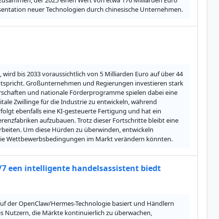
usammen, der 2025 einen Wert von etwa 176 Milliarden Euro 
Präsentation neuer Technologien durch chinesische Unternehmen.
wird bis 2033 voraussichtlich von 5 Milliarden Euro auf über 44 
ntspricht. Großunternehmen und Regierungen investieren stark 
nerschaften und nationale Förderprogramme spielen dabei eine 
ale Zwillinge für die Industrie zu entwickeln, während 
olgt ebenfalls eine KI-gesteuerte Fertigung und hat ein 
fabriken aufzubauen. Trotz dieser Fortschritte bleibt eine 
rbeiten. Um diese Hürden zu überwinden, entwickeln 
d die Wettbewerbsbedingungen im Markt verändern könnten.
 een intelligente handelsassistent biedt
e auf der OpenClaw/Hermes-Technologie basiert und Händlern 
s Nutzern, die Märkte kontinuierlich zu überwachen, 