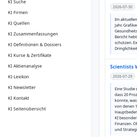
KI Suche
2026-07-30
KI Firmen
Im aktuellen
KI Quellen
Jahr. Grafi
Gesundheits
KI Zusammenfassungen
Bericht heb
schützen. E
KI Definitionen & Dossiers
Dringlichke
KI Kurse & Zertifikate
KI Aktienanalyse
Scientists
KI-Lexikon
2026-07-29
KI Newsletter
Eine Studie 
dass 20 Proz
KI Kontakt
könnte, was 
von denen 1
KI Seitenübersicht
Hauptbedenke
KI besonders
Finanzen. O
und Strateg