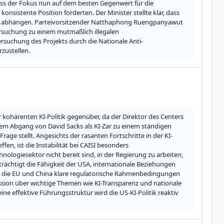
ss der Fokus nun auf dem besten Gegenwert für die 
konsistente Position forderten. Der Minister stellte klar, dass 
n abhängen. Parteivorsitzender Natthaphong Ruengpanyawut 
suchung zu einem mutmaßlich illegalen 
ersuchung des Projekts durch die Nationale Anti-
zustellen.
 kohärenten KI-Politik gegenüber, da der Direktor des Centers 
 dem Abgang von David Sacks als KI-Zar zu einem ständigen 
rage stellt. Angesichts der rasanten Fortschritte in der KI-
en, ist die Instabilität bei CAISI besonders 
ologiesektor nicht bereit sind, in der Regierung zu arbeiten, 
rächtigt die Fähigkeit der USA, internationale Beziehungen 
e die EU und China klare regulatorische Rahmenbedingungen 
ussion über wichtige Themen wie KI-Transparenz und nationale 
e effektive Führungsstruktur wird die US-KI-Politik reaktiv 