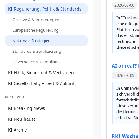
2026-08-06
KI Regulierung, Politik & Standards
In "Cracking
Gesetze & Verordnungen
eine erfolgr
Plattform zu
Europäische Regulierung
das Verstän
Nationale Strategien
technischen 
theoretische
Standards & Zertifizierung
Governance & Compliance
AI or real?
KI Ethik, Sicherheit & Vertrauen
2026-08-05
KI Gesellschaft, Arbeit & Zukunft
In China we
sich verpfli
KI SERVICE
fortschrittl
Diese Verbre
KI Breaking News
die Herausfo
effektive St
KI Neu heute
KI Archiv
RKI-Wochen