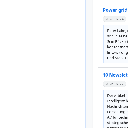
Power grid
2026-07-24
Peter Lake,
sich in sein
Sein Rücktr
konzentriert
Entwicklung 
und Stabilit
10 Newslet
2026-07-22
Der Artikel 
Intelligenz 
Nachrichten
Forschung bi
AI" für tech
strategische