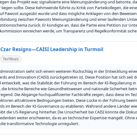
gen das Projekt war, signalisierte eine Meinungsänderung und betonte, da
 liegen sollte. Diese Kehrtwende führte zu Kritik von Parteikollegen, die eine 
auf Pawoot ausgeübt wurde und dass mögliche Anklagen von den Beweise
erbindung zwischen Pawoots Meinungsänderung und einer laufenden Unter
titionsschema zurück. Er kündigte an, dass die Partei eine Petition zur Unt
kommission einreichen werde, um Transparenz und Regelkonformität sicher
 Czar Resigns—CAISI Leadership in Turmoil
Techbuzz
ministration sieht sich einem weiteren Rückschlag in der Entwicklung einer
ards and Innovation (CAISI) zurückgetreten ist. Diese Position hat sich seit
 entwickelt, was die Stabilität der Führung im Bereich der KI-Regulierung in F
 die kritische Bereiche wie Gesundheitswesen und nationale Sicherheit betreff
egend. Die Abgänge hochqualifizierter Fachkräfte zeigen, dass diese im Techn
ektoren attraktivere Bedingungen bieten. Diese Lücke in der Führung beeint
ds im Bereich der KI-Governance zu etablieren. Während andere Länder wi
eibt die US-Regierung hinterher. Die Unsicherheit bei CAISI könnte die Disk
edenken weiter erschweren, da es an technischer Expertise mangelt. Ohne ein
die transformative Technologie unreguliert.