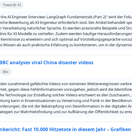
Towards AI
 the AI Engineer Interview: LangGraph Fundamentals (Part 2)" wird der Foku
eiche Bewerbung als KI-Ingenieur erforderlich sind. Der Artikel behandelt s
r Verarbeitung natürlicher Sprache. Es werden praxisnahe Beispiele und Str
dnis für KI-Modelle zu vertiefen. Zudem werden häufige Herausforderungen 
Kenntnisse zu erweitern und sich optimal auf Vorstellungsgespräche vorzube
s Wissen als auch praktische Erfahrung zu kombinieren, um in der dynamisch
 BBC analyses viral China disaster videos
Bbc
rden zunehmend gefälschte Videos von extremen Wetterereignissen verbreit
chtet, gegen diese Fehlinformationen vorzugehen, jedoch wird die Identifizi
iche Technologie zur Erstellung solcher Videos erschwert es den Zuschauern,
itung kann in Krisensituationen zu Verwirrung und Panik in der Bevölkerung
rderungen, die mit der Bekämpfung von Desinformation in der digitalen Ära
rategien zur Wahrheitsfindung und zur Aufklärung der Öffentlichkeit zu ent
bericht: Fast 10.000 Hitzetote in diesem Jahr – Grafike