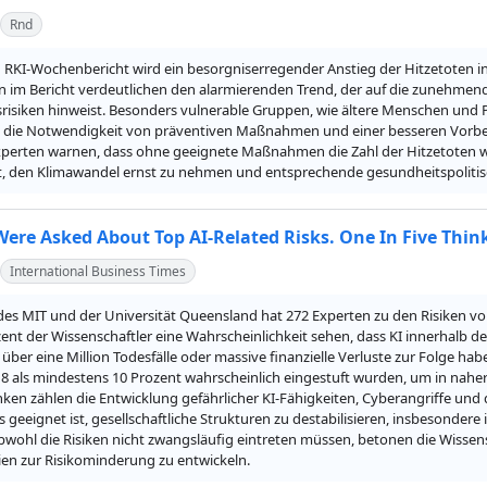
Rnd
 RKI-Wochenbericht wird ein besorgniserregender Anstieg der Hitzetoten in D
ken im Bericht verdeutlichen den alarmierenden Trend, der auf die zunehm
risiken hinweist. Besonders vulnerable Gruppen, wie ältere Menschen und P
t die Notwendigkeit von präventiven Maßnahmen und einer besseren Vorbere
xperten warnen, dass ohne geeignete Maßnahmen die Zahl der Hitzetoten wei
it, den Klimawandel ernst zu nehmen und entsprechende gesundheitspolitisc
 Were Asked About Top AI-Related Risks. One In Five Thin
International Business Times
des MIT und der Universität Queensland hat 272 Experten zu den Risiken von K
ent der Wissenschaftler eine Wahrscheinlichkeit sehen, dass KI innerhalb d
über eine Million Todesfälle oder massive finanzielle Verluste zur Folge hab
8 als mindestens 10 Prozent wahrscheinlich eingestuft wurden, um in naher
n zählen die Entwicklung gefährlicher KI-Fähigkeiten, Cyberangriffe und d
 geeignet ist, gesellschaftliche Strukturen zu destabilisieren, insbesondere
bwohl die Risiken nicht zwangsläufig eintreten müssen, betonen die Wissens
ien zur Risikominderung zu entwickeln.