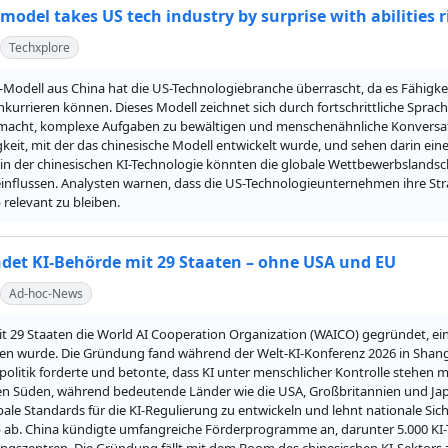
 model takes US tech industry by surprise with abilities
Techxplore
-Modell aus China hat die US-Technologiebranche überrascht, da es Fähigke
kurrieren können. Dieses Modell zeichnet sich durch fortschrittliche Sprac
 macht, komplexe Aufgaben zu bewältigen und menschenähnliche Konversatio
keit, mit der das chinesische Modell entwickelt wurde, und sehen darin ein
e in der chinesischen KI-Technologie könnten die globale Wettbewerbslandsc
influssen. Analysten warnen, dass die US-Technologieunternehmen ihre St
relevant zu bleiben.
det KI-Behörde mit 29 Staaten – ohne USA und EU
Ad-hoc-News
t 29 Staaten die World AI Cooperation Organization (WAICO) gegründet, eine
en wurde. Die Gründung fand während der Welt-KI-Konferenz 2026 in Shangha
politik forderte und betonte, dass KI unter menschlicher Kontrolle stehen
n Süden, während bedeutende Länder wie die USA, Großbritannien und Japan 
bale Standards für die KI-Regulierung zu entwickeln und lehnt nationale Si
ab. China kündigte umfangreiche Förderprogramme an, darunter 5.000 KI-Tr