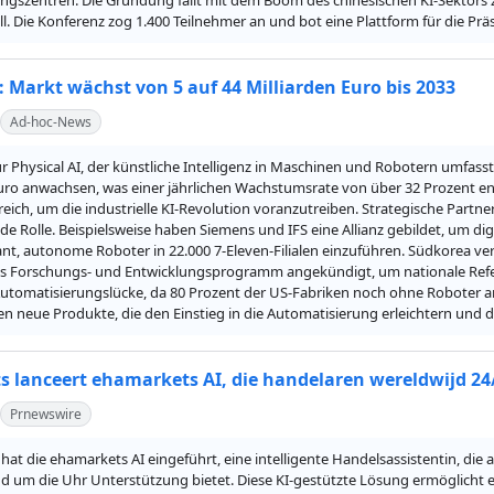
gszentren. Die Gründung fällt mit dem Boom des chinesischen KI-Sektors z
oll. Die Konferenz zog 1.400 Teilnehmer an und bot eine Plattform für die 
: Markt wächst von 5 auf 44 Milliarden Euro bis 2033
Ad-hoc-News
r Physical AI, der künstliche Intelligenz in Maschinen und Robotern umfasst, 
Euro anwachsen, was einer jährlichen Wachstumsrate von über 32 Prozent e
reich, um die industrielle KI-Revolution voranzutreiben. Strategische Part
e Rolle. Beispielsweise haben Siemens und IFS eine Allianz gebildet, um digit
nt, autonome Roboter in 22.000 7-Eleven-Filialen einzuführen. Südkorea verf
 Forschungs- und Entwicklungsprogramm angekündigt, um nationale Referenz
Automatisierungslücke, da 80 Prozent der US-Fabriken noch ohne Roboter a
 neue Produkte, die den Einstieg in die Automatisierung erleichtern un
 lanceert ehamarkets AI, die handelaren wereldwijd 24/7
Prnewswire
hat die ehamarkets AI eingeführt, eine intelligente Handelsassistentin, di
d um die Uhr Unterstützung bietet. Diese KI-gestützte Lösung ermöglicht e