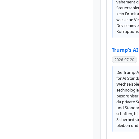
vehement ge
Steuerzahler
kein Druck 
wies eine V
Deviseninves
Korruptions
Trump's AI
2026-07-20
Die Trump-Ad
for AI Stand
Wechselspiel
Technologie,
besorgniserr
da private S
und Standar
schaffen, bl
Sicherheitsb
bleiben und 