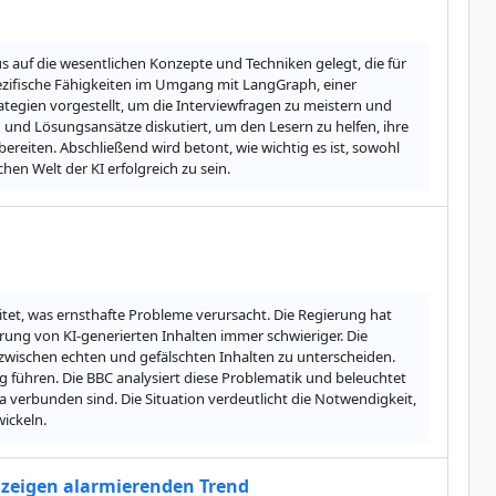
s auf die wesentlichen Konzepte und Techniken gelegt, die für 
pezifische Fähigkeiten im Umgang mit LangGraph, einer 
ategien vorgestellt, um die Interviewfragen zu meistern und 
und Lösungsansätze diskutiert, um den Lesern zu helfen, ihre 
reiten. Abschließend wird betont, wie wichtig es ist, sowohl 
en Welt der KI erfolgreich zu sein.
et, was ernsthafte Probleme verursacht. Die Regierung hat 
erung von KI-generierten Inhalten immer schwieriger. Die 
 zwischen echten und gefälschten Inhalten zu unterscheiden. 
 führen. Die BBC analysiert diese Problematik und beleuchtet 
 verbunden sind. Die Situation verdeutlicht die Notwendigkeit, 
wickeln.
n zeigen alarmierenden Trend