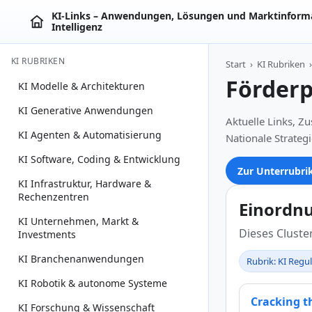
KI‑Links – Anwendungen, Lösungen und Marktinforma
Intelligenz
KI RUBRIKEN
Start
›
KI Rubriken
›
Förder
KI Modelle & Architekturen
KI Generative Anwendungen
Aktuelle Links, 
KI Agenten & Automatisierung
Nationale Strategi
KI Software, Coding & Entwicklung
Zur Unterrubri
KI Infrastruktur, Hardware &
Rechenzentren
Einordn
KI Unternehmen, Markt &
Dieses Clust
Investments
KI Branchenanwendungen
Rubrik: KI Regu
KI Robotik & autonome Systeme
Cracking t
KI Forschung & Wissenschaft