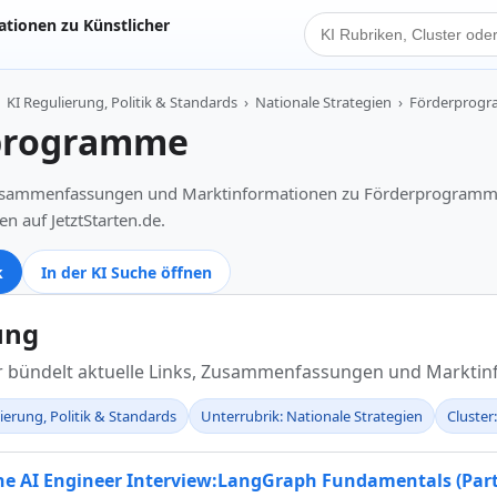
tionen zu Künstlicher
KI Suche
KI Regulierung, Politik & Standards
›
Nationale Strategien
›
Förderprog
programme
Zusammenfassungen und Marktinformationen zu Förderprogramm
en auf JetztStarten.de.
k
In der KI Suche öffnen
ung
er bündelt aktuelle Links, Zusammenfassungen und Markti
lierung, Politik & Standards
Unterrubrik: Nationale Strategien
Cluste
he AI Engineer Interview:LangGraph Fundamentals (Part