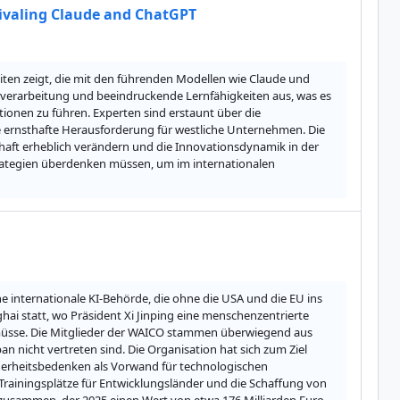
 rivaling Claude and ChatGPT
iten zeigt, die mit den führenden Modellen wie Claude und 
hverarbeitung und beeindruckende Lernfähigkeiten aus, was es 
nen zu führen. Experten sind erstaunt über die 
e ernsthafte Herausforderung für westliche Unternehmen. Die 
haft erheblich verändern und die Innovationsdynamik in der 
rategien überdenken müssen, um im internationalen 
 internationale KI-Behörde, die ohne die USA und die EU ins 
i statt, wo Präsident Xi Jinping eine menschenzentrierte 
 müsse. Die Mitglieder der WAICO stammen überwiegend aus 
nicht vertreten sind. Die Organisation hat sich zum Ziel 
cherheitsbedenken als Vorwand für technologischen 
ainingsplätze für Entwicklungsländer und die Schaffung von 