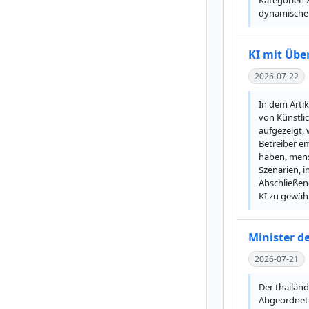
Kategorien z
dynamischen
KI mit Übe
2026-07-22
In dem Arti
von Künstlic
aufgezeigt, 
Betreiber em
haben, mens
Szenarien, i
Abschließen
KI zu gewähr
Minister d
2026-07-21
Der thailän
Abgeordnete