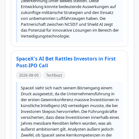
Zielerkennung unter Beweis stellten. Diese 
Entwicklung könnte bedeutende Auswirkungen auf 
zukünftige militärische Strategien und den Einsatz 
von unbemannten Luftfahrzeugen haben. Die 
Partnerschaft zwischen NCSIST und Shield AI zeigt 
das Potenzial für innovative Lösungen im Bereich der 
Verteidigungstechnologie.
SpaceX's AI Bet Rattles Investors in First
Post-IPO Call
2026-08-05
Techbuzz
SpaceX sieht sich nach seinem Börsengang einem 
Druck ausgesetzt, da die Unternehmensführung in 
der ersten Gewinnkonferenz massive Investitionen in 
künstliche Intelligenz (AI) verteidigen musste, die bei 
Investoren Skepsis hervorriefen. Die Führungskräfte 
versicherten, dass diese Investitionen innerhalb eines 
Jahres messbare Renditen liefern würden, was als 
äußerst ambitioniert gilt. Analysten äußern jedoch 
Zweifel, ob SpaceX seine Kernkompetenzen in der 