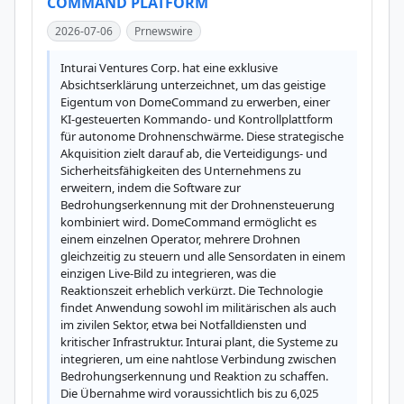
COMMAND PLATFORM
2026-07-06
Prnewswire
Inturai Ventures Corp. hat eine exklusive 
Absichtserklärung unterzeichnet, um das geistige 
Eigentum von DomeCommand zu erwerben, einer 
KI-gesteuerten Kommando- und Kontrollplattform 
für autonome Drohnenschwärme. Diese strategische 
Akquisition zielt darauf ab, die Verteidigungs- und 
Sicherheitsfähigkeiten des Unternehmens zu 
erweitern, indem die Software zur 
Bedrohungserkennung mit der Drohnensteuerung 
kombiniert wird. DomeCommand ermöglicht es 
einem einzelnen Operator, mehrere Drohnen 
gleichzeitig zu steuern und alle Sensordaten in einem 
einzigen Live-Bild zu integrieren, was die 
Reaktionszeit erheblich verkürzt. Die Technologie 
findet Anwendung sowohl im militärischen als auch 
im zivilen Sektor, etwa bei Notfalldiensten und 
kritischer Infrastruktur. Inturai plant, die Systeme zu 
integrieren, um eine nahtlose Verbindung zwischen 
Bedrohungserkennung und Reaktion zu schaffen. 
Die Übernahme wird voraussichtlich bis zu 6,025 