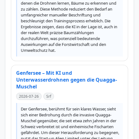
denen die Drohnen lernen, Bäume zu erkennen und 
zu zählen. Diese Methode reduziert den Bedarf an 
umfangreicher manueller Beschriftung und 
beschleunigt den Trainingsprozess erheblich. Die 
Ergebnisse zeigen, dass die KI in der Lage ist, auch in 
der realen Welt präzise Baumzählungen 
durchzuführen, was potenziell bedeutende 
Auswirkungen auf die Forstwirtschaft und den 
Umweltschutz hat.
Genfersee – Mit KI und
Unterwasserdrohnen gegen die Quagga-
Muschel
2026-07-26
Srf
Der Genfersee, berühmt für sein klares Wasser, sieht 
sich einer Bedrohung durch die invasive Quagga-
Muschel gegenüber, die seit etwa zehn Jahren in der 
Schweiz verbreitet ist und einheimische Fischarten 
gefährdet. Um dieser Herausforderung zu begegnen, 
nutzt das Start-up Alien Limited unter der Leitung 