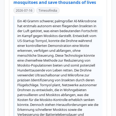
mosquitoes and save thousands of lives
2026-07-16
Timesofindia
Ein 40 Gramm schwerer, palmgroßer AI-Mikrodrone 
hat erstmals autonom einen fliegenden Insekten in 
der Luft getötet, was einen bedeutenden Fortschritt 
im Kampf gegen Moskitos darstellt. Entwickelt vom 
US-Startup Tornyol, konnte die Drohne während 
einer kontrollierten Demonstration eine Motte 
erkennen, verfolgen und abfangen, ohne 
menschliche Steuerung. Diese Technologie könnte 
eine chemiefreie Methode zur Reduzierung von 
Moskito-Populationen bieten und somit potenziell 
Hunderttausende von Leben retten. Die Drohne 
verwendet Ultraschallsonar und Mikrofone zur 
präzisen Identifizierung von Insekten durch deren 
Flügelschläge. Tornyol plant, Netzwerke autonomer 
Drohnen zu entwickeln, die in Wohngebieten 
patrouillieren und Moskitos abfangen, was die 
Kosten für die Moskito-Kontrolle erheblich senken 
könnte. Dennoch stehen Herausforderungen wie die 
Erkennung schnellerer Moskitos sowie die 
Verbesserung der Batterielebensdauer und 