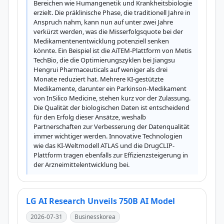
Bereichen wie Humangenetik und Krankheitsbiologie 
erzielt. Die präklinische Phase, die traditionell Jahre in 
Anspruch nahm, kann nun auf unter zwei Jahre 
verkürzt werden, was die Misserfolgsquote bei der 
Medikamentenentwicklung potenziell senken 
könnte. Ein Beispiel ist die AiTEM-Plattform von Metis 
TechBio, die die Optimierungszyklen bei Jiangsu 
Hengrui Pharmaceuticals auf weniger als drei 
Monate reduziert hat. Mehrere KI-gestützte 
Medikamente, darunter ein Parkinson-Medikament 
von InSilico Medicine, stehen kurz vor der Zulassung. 
Die Qualität der biologischen Daten ist entscheidend 
für den Erfolg dieser Ansätze, weshalb 
Partnerschaften zur Verbesserung der Datenqualität 
immer wichtiger werden. Innovative Technologien 
wie das KI-Weltmodell ATLAS und die DrugCLIP-
Plattform tragen ebenfalls zur Effizienzsteigerung in 
der Arzneimittelentwicklung bei.
LG AI Research Unveils 750B AI Model
2026-07-31
Businesskorea