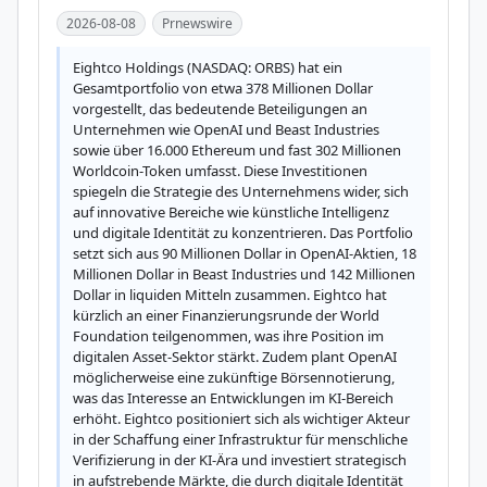
2026-08-08
Prnewswire
Eightco Holdings (NASDAQ: ORBS) hat ein 
Gesamtportfolio von etwa 378 Millionen Dollar 
vorgestellt, das bedeutende Beteiligungen an 
Unternehmen wie OpenAI und Beast Industries 
sowie über 16.000 Ethereum und fast 302 Millionen 
Worldcoin-Token umfasst. Diese Investitionen 
spiegeln die Strategie des Unternehmens wider, sich 
auf innovative Bereiche wie künstliche Intelligenz 
und digitale Identität zu konzentrieren. Das Portfolio 
setzt sich aus 90 Millionen Dollar in OpenAI-Aktien, 18 
Millionen Dollar in Beast Industries und 142 Millionen 
Dollar in liquiden Mitteln zusammen. Eightco hat 
kürzlich an einer Finanzierungsrunde der World 
Foundation teilgenommen, was ihre Position im 
digitalen Asset-Sektor stärkt. Zudem plant OpenAI 
möglicherweise eine zukünftige Börsennotierung, 
was das Interesse an Entwicklungen im KI-Bereich 
erhöht. Eightco positioniert sich als wichtiger Akteur 
in der Schaffung einer Infrastruktur für menschliche 
Verifizierung in der KI-Ära und investiert strategisch 
in aufstrebende Märkte, die durch digitale Identität 