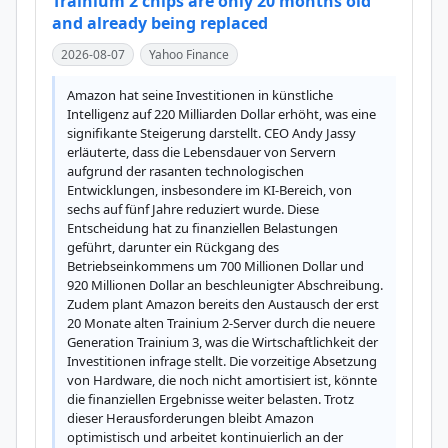
Trainium 2 chips are only 20 months old
and already being replaced
2026-08-07
Yahoo Finance
Amazon hat seine Investitionen in künstliche 
Intelligenz auf 220 Milliarden Dollar erhöht, was eine 
signifikante Steigerung darstellt. CEO Andy Jassy 
erläuterte, dass die Lebensdauer von Servern 
aufgrund der rasanten technologischen 
Entwicklungen, insbesondere im KI-Bereich, von 
sechs auf fünf Jahre reduziert wurde. Diese 
Entscheidung hat zu finanziellen Belastungen 
geführt, darunter ein Rückgang des 
Betriebseinkommens um 700 Millionen Dollar und 
920 Millionen Dollar an beschleunigter Abschreibung. 
Zudem plant Amazon bereits den Austausch der erst 
20 Monate alten Trainium 2-Server durch die neuere 
Generation Trainium 3, was die Wirtschaftlichkeit der 
Investitionen infrage stellt. Die vorzeitige Absetzung 
von Hardware, die noch nicht amortisiert ist, könnte 
die finanziellen Ergebnisse weiter belasten. Trotz 
dieser Herausforderungen bleibt Amazon 
optimistisch und arbeitet kontinuierlich an der 