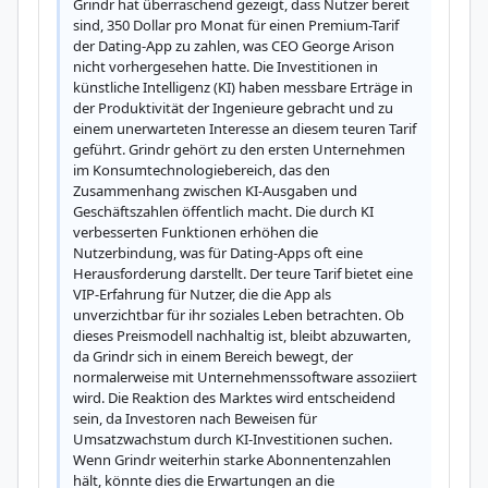
Grindr hat überraschend gezeigt, dass Nutzer bereit 
sind, 350 Dollar pro Monat für einen Premium-Tarif 
der Dating-App zu zahlen, was CEO George Arison 
nicht vorhergesehen hatte. Die Investitionen in 
künstliche Intelligenz (KI) haben messbare Erträge in 
der Produktivität der Ingenieure gebracht und zu 
einem unerwarteten Interesse an diesem teuren Tarif 
geführt. Grindr gehört zu den ersten Unternehmen 
im Konsumtechnologiebereich, das den 
Zusammenhang zwischen KI-Ausgaben und 
Geschäftszahlen öffentlich macht. Die durch KI 
verbesserten Funktionen erhöhen die 
Nutzerbindung, was für Dating-Apps oft eine 
Herausforderung darstellt. Der teure Tarif bietet eine 
VIP-Erfahrung für Nutzer, die die App als 
unverzichtbar für ihr soziales Leben betrachten. Ob 
dieses Preismodell nachhaltig ist, bleibt abzuwarten, 
da Grindr sich in einem Bereich bewegt, der 
normalerweise mit Unternehmenssoftware assoziiert 
wird. Die Reaktion des Marktes wird entscheidend 
sein, da Investoren nach Beweisen für 
Umsatzwachstum durch KI-Investitionen suchen. 
Wenn Grindr weiterhin starke Abonnentenzahlen 
hält, könnte dies die Erwartungen an die 