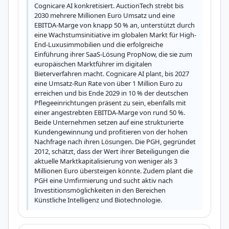
Cognicare AI konkretisiert. AuctionTech strebt bis 
2030 mehrere Millionen Euro Umsatz und eine 
EBITDA-Marge von knapp 50 % an, unterstützt durch 
eine Wachstumsinitiative im globalen Markt für High-
End-Luxusimmobilien und die erfolgreiche 
Einführung ihrer SaaS-Lösung PropNow, die sie zum 
europäischen Marktführer im digitalen 
Bieterverfahren macht. Cognicare AI plant, bis 2027 
eine Umsatz-Run Rate von über 1 Million Euro zu 
erreichen und bis Ende 2029 in 10 % der deutschen 
Pflegeeinrichtungen präsent zu sein, ebenfalls mit 
einer angestrebten EBITDA-Marge von rund 50 %. 
Beide Unternehmen setzen auf eine strukturierte 
Kundengewinnung und profitieren von der hohen 
Nachfrage nach ihren Lösungen. Die PGH, gegründet 
2012, schätzt, dass der Wert ihrer Beteiligungen die 
aktuelle Marktkapitalisierung von weniger als 3 
Millionen Euro übersteigen könnte. Zudem plant die 
PGH eine Umfirmierung und sucht aktiv nach 
Investitionsmöglichkeiten in den Bereichen 
Künstliche Intelligenz und Biotechnologie.