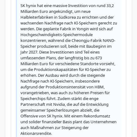
SK hynix hat eine massive Investition von rund 33,2 
Milliarden Euro angekündigt, um neue 
Halbleiterfabriken in Südkorea zu errichten und der 
wachsenden Nachfrage nach KI-Speichern gerecht zu 
werden. Die geplante Fabrik in Yongin wird sich auf 
Hochgeschwindigkeits-Speichermodule 
konzentrieren, während die Cheongju-Fabrik NAND-
Speicher produzieren soll, beide mit Baubeginn im 
Jahr 2027. Diese Investitionen sind Teil eines 
umfassenden Plans, der langfristig bis zu 673 
Milliarden Euro für verschiedene Standorte vorsieht, 
um die Produktionskapazitäten für KI-Speicher zu 
erhöhen. Der Ausbau wird durch die steigende 
Nachfrage nach KI-Speichern, insbesondere 
aufgrund der Produktionsintensität von HBM, 
vorangetrieben, was auch zu höheren Preisen für 
Speicherchips führt. Zudem stärkt die enge 
Partnerschaft mit Nvidia, die auf die Entwicklung 
gemeinsamer Speicherlösungen abzielt, die 
Offensive von SK hynix. Mit einem Rekordumsatz 
und solider finanzieller Basis plant das Unternehmen 
auch Maßnahmen zur Steigerung der 
Aktionärsrendite.