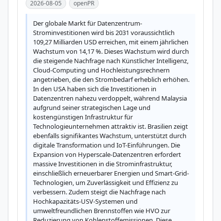
2026-08-05
openPR
Der globale Markt für Datenzentrum-
Strominvestitionen wird bis 2031 voraussichtlich 
109,27 Milliarden USD erreichen, mit einem jährlichen 
Wachstum von 14,17 %. Dieses Wachstum wird durch 
die steigende Nachfrage nach Künstlicher Intelligenz, 
Cloud-Computing und Hochleistungsrechnern 
angetrieben, die den Strombedarf erheblich erhöhen. 
In den USA haben sich die Investitionen in 
Datenzentren nahezu verdoppelt, während Malaysia 
aufgrund seiner strategischen Lage und 
kostengünstigen Infrastruktur für 
Technologieunternehmen attraktiv ist. Brasilien zeigt 
ebenfalls signifikantes Wachstum, unterstützt durch 
digitale Transformation und IoT-Einführungen. Die 
Expansion von Hyperscale-Datenzentren erfordert 
massive Investitionen in die Strominfrastruktur, 
einschließlich erneuerbarer Energien und Smart-Grid-
Technologien, um Zuverlässigkeit und Effizienz zu 
verbessern. Zudem steigt die Nachfrage nach 
Hochkapazitäts-USV-Systemen und 
umweltfreundlichen Brennstoffen wie HVO zur 
Reduzierung von Kohlenstoffemissionen. Diese 