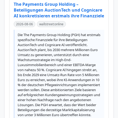
The Payments Group Holding –
Beteiligungen AuctionTech und Cognicare
AI konkretisieren erstmals ihre Finanzziele
2026-08-06
wallstreet:online
Die The Payments Group Holding (PGH) hat erstmals 
spezifische Finanzziele für ihre Beteiligungen 
AuctionTech und Cognicare AI veröffentlicht. 
AuctionTech plant, bis 2030 mehrere Millionen Euro 
Umsatz zu generieren, unterstützt durch eine 
Wachstumsstrategie im High-End-
Luxusimmobilienbereich und einer EBITDA-Marge 
von nahezu 50 %. Cognicare AI hingegen strebt an, 
bis Ende 2029 eine Umsatz-Run Rate von 5 Millionen 
Euro zu erreichen, wobei ihre KI-Anwendungen in 10 
% der deutschen Pflegeeinrichtungen implementiert 
werden sollen. Diese ambitionierten Ziele basieren 
auf erfolgreichen Kundengewinnungsstrategien und 
einer hohen Nachfrage nach den angebotenen 
Lösungen. Die PGH erwartet, dass der Wert beider 
Beteiligungen die derzeitige Marktkapitalisierung 
von unter 3 Millionen Euro übertreffen könnte. 