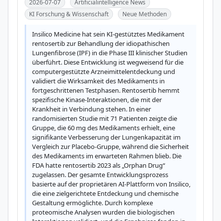
2026-07-07
Artificialintelligence News
KI Forschung & Wissenschaft
Neue Methoden
Insilico Medicine hat sein KI-gestütztes Medikament 
rentosertib zur Behandlung der idiopathischen 
Lungenfibrose (IPF) in die Phase III klinischer Studien 
überführt. Diese Entwicklung ist wegweisend für die 
computergestützte Arzneimittelentdeckung und 
validiert die Wirksamkeit des Medikaments in 
fortgeschrittenen Testphasen. Rentosertib hemmt 
spezifische Kinase-Interaktionen, die mit der 
Krankheit in Verbindung stehen. In einer 
randomisierten Studie mit 71 Patienten zeigte die 
Gruppe, die 60 mg des Medikaments erhielt, eine 
signifikante Verbesserung der Lungenkapazität im 
Vergleich zur Placebo-Gruppe, während die Sicherheit 
des Medikaments im erwarteten Rahmen blieb. Die 
FDA hatte rentosertib 2023 als „Orphan Drug“ 
zugelassen. Der gesamte Entwicklungsprozess 
basierte auf der proprietären AI-Plattform von Insilico, 
die eine zielgerichtete Entdeckung und chemische 
Gestaltung ermöglichte. Durch komplexe 
proteomische Analysen wurden die biologischen 